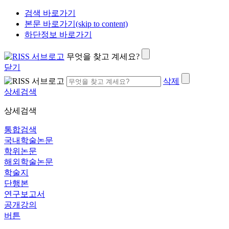
검색 바로가기
본문 바로가기(skip to content)
하단정보 바로가기
무엇을 찾고 계세요?
닫기
삭제
상세검색
상세검색
통합검색
국내학술논문
학위논문
해외학술논문
학술지
단행본
연구보고서
공개강의
버튼