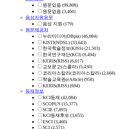
원문있음
(99,808)
원문없음
(3,460)
음성지원유무
음성 지원
(179)
원문제공처
누리미디어(DBpia)
(46,084)
KISTI(NDSL)
(33,643)
한국학술정보(KISS)
(21,503)
한국연구재단(KCI)
(9,494)
KERIS(RISS)
(6,617)
교보문고(스콜라)
(5,430)
코리아스칼라(코리아스칼라)
(2,668)
학술교육원(eArticle)
(958)
KERIS(RISS)
(694)
등재정보
KCI등재
(42,084)
SCOPUS
(15,377)
SCIE
(7,893)
KCI등재후보
(3,655)
ESCI
(3,460)
SCI
(2,571)