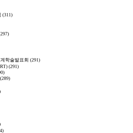
집
(311)
(297)
춘계학술발표회
(291)
SRT)
(291)
90)
(289)
)
)
4)