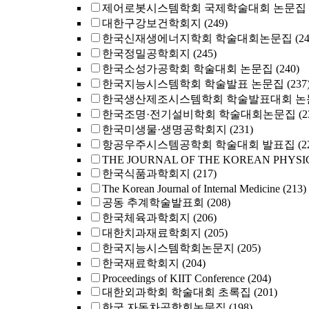
제어로봇시스템학회 국제학술대회 논문집
대한구강보건학회지
(249)
한국신재생에너지학회 학술대회논문집
(2
한국정밀공학회지
(245)
한국소성가공학회 학술대회 논문집
(240)
한국지능시스템학회 학술발표 논문집
(237
한국생산제조시스템학회 학술발표대회 논
한국조명·전기설비학회 학술대회논문집
(2
한국미생물·생명공학회지
(231)
항공우주시스템공학회 학술대회 발표집
(2
THE JOURNAL OF THE KOREAN PHYSI
한국식품과학회지
(217)
The Korean Journal of Internal Medicine
(213)
공동 추계학술발표회
(208)
한국체육과학회지
(206)
대한치과재료학회지
(205)
한국지능시스템학회논문지
(205)
한국재료학회지
(204)
Proceedings of KIIT Conference
(204)
대한외과학회 학술대회 초록집
(201)
한국 자동차공학회논문집
(198)