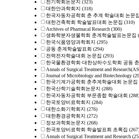
전기학회논문지
(323)
대한안과학회지
(318)
한국자동차공학회 춘 추계 학술대회 논문
대한건축학회 학술발표대회 논문집
(310)
Archives of Pharmacal Research
(300)
생화학분자생물학회 춘계학술발표논문집
한국식품영양과학회지
(295)
공동 춘계학술발표회
(294)
전력전자학술대회 논문집
(293)
한국물환경학회·대한상하수도학회 공동 
Annals of Surgical Treatment and Research(A
Journal of Microbiology and Biotechnology
(2
한국기계가공학회 춘추계학술대회 논문집
한국산학기술학회논문지
(288)
한국자동차공학회 부문종합 학술대회
(288
한국토양비료학회지
(284)
대한소화기학회지
(276)
대한환경공학회지
(272)
정보과학회논문지
(268)
한국토양비료학회 학술발표회 초록집
(267
Annals of Surgical Treatment and Research
(25