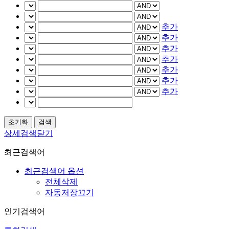
추가
추가
추가
추가
추가
추가
추가
상세검색닫기
최근검색어
최근검색어 옵션
전체삭제
자동저장끄기
인기검색어