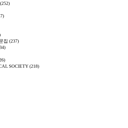
(252)
47)
)
문집
(237)
34)
26)
CAL SOCIETY
(218)