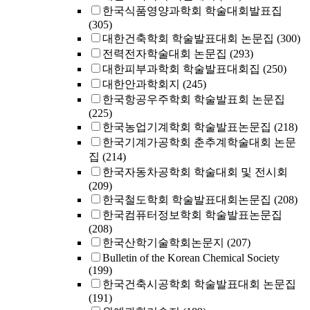
한국식품영양과학회 학술대회발표집
(305)
대한건축학회 학술발표대회 논문집
(300)
전력전자학술대회 논문집
(293)
대한피부과학회 학술발표대회집
(250)
대한안과학회지
(245)
한국항공우주학회 학술발표회 논문집
(225)
한국농업기계학회 학술발표논문집
(218)
한국기계가공학회 춘추계학술대회 논문
집
(214)
한국자동차공학회 학술대회 및 전시회
(209)
한국철도학회 학술발표대회논문집
(208)
한국컴퓨터정보학회 학술발표논문집
(208)
한국산학기술학회논문지
(207)
Bulletin of the Korean Chemical Society
(199)
한국건축시공학회 학술발표대회 논문집
(191)