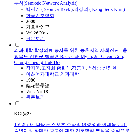
분석(Semiotic Network Analysis)-
백선기 ( Seon Gi
Baek
)
,
김강석 ( Kang Seok Kim )
한국기호학회
2009
기호학연구
Vol.26 No.-
원문보기
의과대학 학생의료 봉사를 위한 농촌지역 사회진단 : 충
청북도 진천군 백곡면 Baek-Gok Myun, Jin-Cheon Gun,
Chung-Cheong-Buk Do
강지욱
,
조지희
,
황희성
,
김금미
,
백혜승
,
신정현
이화여자대학교 의과대학
1986
梨花醫學誌
Vol.- No.18
원문보기
KCI등재
TV광고에 나타난 스포츠 스타의 여성성과 이데올로기:
김연아와 장미란 광고에 대한 기호학적 분석을 중심으로