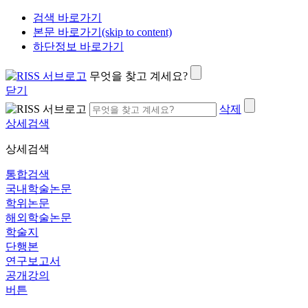
검색 바로가기
본문 바로가기(skip to content)
하단정보 바로가기
무엇을 찾고 계세요?
닫기
삭제
상세검색
상세검색
통합검색
국내학술논문
학위논문
해외학술논문
학술지
단행본
연구보고서
공개강의
버튼