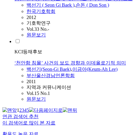
백선기 ( Seon Gi
Baek
)
,
손돈 ( Don Son )
한국기호학회
2012
기호학연구
Vol.33 No.-
원문보기
KCI등재후보
‘천안함 침몰’ 사건의 보도 경향과 이데올로기적 의미
백선기(Seon-Gi
Baek
)
,
이금아(Keum-Ah Lee)
부산울산경남언론학회
2011
지역과 커뮤니케이션
Vol.15 No.1
원문보기
1
2
3
4
5
연관 검색어 추천
이 검색어로 많이 본 자료
활용도 높은 자료