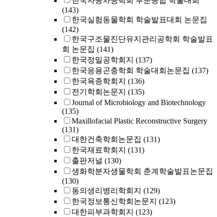
한국자동차공학회 부문종합 학술대회
(143)
한국실험동물학회 학술발표대회 논문집
(142)
한국구조물진단유지관리공학회 학술발표
회 논문집
(141)
한국정밀공학회지
(137)
한국응용곤충학회 학술대회논문집
(137)
한국육종학회지
(136)
전기학회논문지
(135)
Journal of Microbiology and Biotechnology
(135)
Maxillofacial Plastic Reconstructive Surgery
(131)
대한건축학회논문집
(131)
한국재료학회지
(131)
출판저널
(130)
생화학분자생물학회 춘계학술발표논문집
(130)
동의생리병리학회지
(129)
한국정보통신학회논문지
(123)
대한피부과학회지
(123)