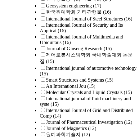
Geosystem engineering
(17)
한국원예학회 기타간행물
(16)
International Journal of Steel Structures
(16)
International Journal of Security and Its
Applicat
(16)
International Journal of Multimedia and
Ubiquitous
(16)
Journal of Ginseng Research
(15)
제어로봇시스템학회 국내학술대회 논문
집
(15)
International journal of automotive technology
(15)
Smart Structures and Systems
(15)
An International Jou
(15)
Molecular Crystals and Liquid Crystals
(15)
International journal of fluid machinery and
syste
(15)
International Journal of Grid and Distributed
Comp
(14)
Journal of Pharmaceutical Investigation
(12)
Journal of Magnetics
(12)
원예과학기술지
(12)