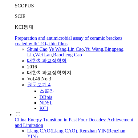
SCOPUS
SCIE
KCI등재
Preparation and antimicrobial assay of ceramic brackets
coated with TiO₂ thin films
Shuai
Cao
,
Ye Wang
,
Lin
Cao
,
Yu Wang
,
Bingpeng
Lin
,
Wei Lan
,
Baocheng
Cao
대한치과교정학회
2016
대한치과교정학회지
Vol.46 No.3
원문보기
4
스콜라
DBpia
NDSL
KCI
China Energy Transition in Past Four Decades: Achievement
and Limitation
Liang
CAO
(Liang
CAO
), Renzhan YIN(Renzhan
YIN)