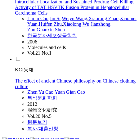
Intracellular Localization and Sustained Prodrug Cell Killing
Activity of TAT-HSVTK Fusion Protein in Hepatocelullar
Carcinoma Cells
Limin
Cao
,
Jin Si
,
Weiyu Wang
,
Xiaorong Zhao
,
Xiaomei
Yuan
,
Huifen Zhu
,
Xiaolong Wu
,
Jianzhong
Zhu
,
Guanxin Shen
한국분자세포생물학회
2006
Molecules and cells
Vol.21 No.1
KCI등재
The effect of ancient Chinese philosophy on Chinese clothing
culture
Zhen Yu
Cao
,Yuan Gian
Cao
복식문화학회
2012
服飾文化硏究
Vol.20 No.5
원문보기
복사/대출신청