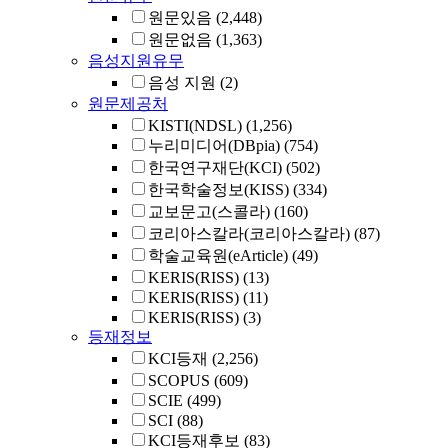
원문있음
(2,448)
원문없음
(1,363)
음성지원유무
음성 지원
(2)
원문제공처
KISTI(NDSL)
(1,256)
누리미디어(DBpia)
(754)
한국연구재단(KCI)
(502)
한국학술정보(KISS)
(334)
교보문고(스콜라)
(160)
코리아스칼라(코리아스칼라)
(87)
학술교육원(eArticle)
(49)
KERIS(RISS)
(13)
KERIS(RISS)
(11)
KERIS(RISS)
(3)
등재정보
KCI등재
(2,256)
SCOPUS
(609)
SCIE
(499)
SCI
(88)
KCI등재후보
(83)