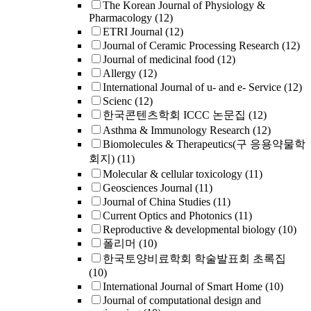
The Korean Journal of Physiology &
Pharmacology
(12)
ETRI Journal
(12)
Journal of Ceramic Processing Research
(12)
Journal of medicinal food
(12)
Allergy
(12)
International Journal of u- and e- Service
(12)
Scienc
(12)
한국콘텐츠학회 ICCC 논문집
(12)
Asthma & Immunology Research
(12)
Biomolecules & Therapeutics(구 응용약물학
회지)
(11)
Molecular & cellular toxicology
(11)
Geosciences Journal
(11)
Journal of China Studies
(11)
Current Optics and Photonics
(11)
Reproductive & developmental biology
(10)
폴리머
(10)
한국토양비료학회 학술발표회 초록집
(10)
International Journal of Smart Home
(10)
Journal of computational design and