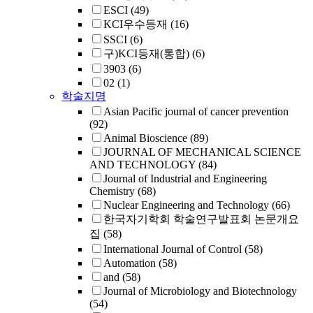
ESCI
(49)
KCI우수등재
(16)
SSCI
(6)
구)KCI등재(통합)
(6)
3903
(6)
02
(1)
학술지명
Asian Pacific journal of cancer prevention
(92)
Animal Bioscience
(89)
JOURNAL OF MECHANICAL SCIENCE
AND TECHNOLOGY
(84)
Journal of Industrial and Engineering
Chemistry
(68)
Nuclear Engineering and Technology
(66)
한국자기학회 학술연구발표회 논문개요
집
(58)
International Journal of Control
(58)
Automation
(58)
and
(58)
Journal of Microbiology and Biotechnology
(54)