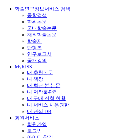
학술연구정보서비스 검색
통합검색
학위논문
국내학술논문
해외학술논문
학술지
단행본
연구보고서
공개강의
MyRISS
내 추천논문
내 책장
내 최근 본 논문
내 저작물관리
내 구매·신청 현황
내 서비스 사용권한
내 관심 DB
회원서비스
회원가입
로그인
아이디 찾기