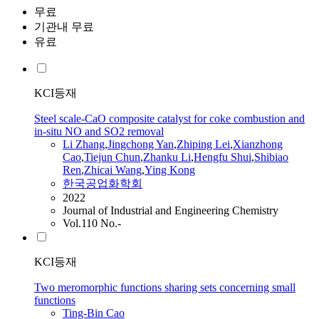
무료
기관내 무료
유료
KCI등재
Steel scale-CaO composite catalyst for coke combustion and
in-situ NO and SO2 removal
Li Zhang
,
Jingchong Yan
,
Zhiping Lei
,
Xianzhong
Cao
,
Tiejun Chun
,
Zhanku Li
,
Hengfu Shui
,
Shibiao
Ren
,
Zhicai Wang
,
Ying Kong
한국공업화학회
2022
Journal of Industrial and Engineering Chemistry
Vol.110 No.-
KCI등재
Two meromorphic functions sharing sets concerning small
functions
Ting-Bin
Cao