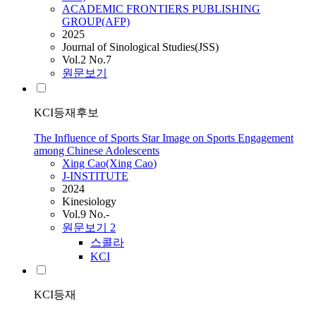
ACADEMIC FRONTIERS PUBLISHING
GROUP(AFP)
2025
Journal of Sinological Studies(JSS)
Vol.2 No.7
원문보기
KCI등재후보
The Influence of Sports Star Image on Sports Engagement
among Chinese Adolescents
Xing
Cao
(Xing
Cao
)
J-INSTITUTE
2024
Kinesiology
Vol.9 No.-
원문보기
2
스콜라
KCI
KCI등재