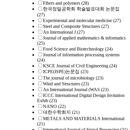
Fibers and polymers
(28)
한국정밀공학회 학술발표대회 논문집
(27)
Experimental and molecular medicine
(27)
Steel and Composite Structures
(27)
An International J
(27)
Journal of applied mathematics & informatics
(25)
Food Science and Biotechnology
(24)
Journal of information processing systems
(24)
KSCE Journal of Civil Engineering
(24)
ICPE(ISPE)논문집
(23)
The journal of microbiology
(23)
Wind and Structures
(23)
An International Journal (WAS
(23)
ICCC International Digital Design Invitation
Exhib
(23)
NANO
(22)
대한수학회지
(21)
METALS AND MATERIALS International
(21)
International Journal of Signal Processing
(21)