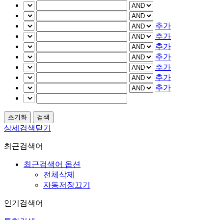
추가
추가
추가
추가
추가
추가
추가
상세검색닫기
최근검색어
최근검색어 옵션
전체삭제
자동저장끄기
인기검색어