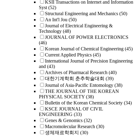
KSII Transactions on Internet and Information
Syst
(52)
Structural Engineering and Mechanics
(50)
An Int'l Jou
(50)
Journal of Electrical Engineering &
Technology
(48)
JOURNAL OF POWER ELECTRONICS
(46)
Korean Journal of Chemical Engineering
(45)
Current Applied Physics
(45)
International Journal of Precision Engineering
and
(43)
Archives of Pharmacal Research
(40)
대한기계학회 춘추학술대회
(39)
Journal of Asia-Pacific Entomology
(38)
THE JOURNAL OF THE KOREAN
PHYSICAL SOCIETY
(38)
Bulletin of the Korean Chemical Society
(34)
KSCE JOURNAL OF CIVIL
ENGINEERING
(33)
Genes & Genomics
(32)
Macromolecular Research
(30)
생체재료학회지
(30)