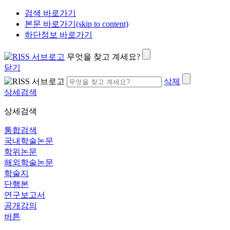
검색 바로가기
본문 바로가기(skip to content)
하단정보 바로가기
무엇을 찾고 계세요?
닫기
삭제
상세검색
상세검색
통합검색
국내학술논문
학위논문
해외학술논문
학술지
단행본
연구보고서
공개강의
버튼