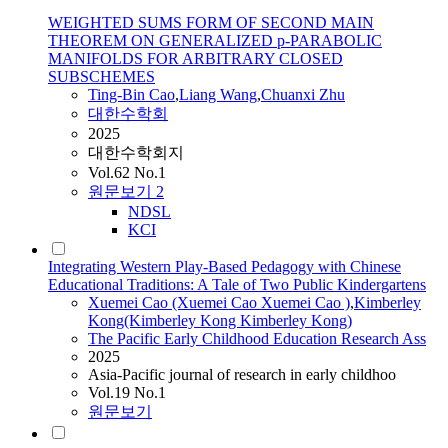
WEIGHTED SUMS FORM OF SECOND MAIN
THEOREM ON GENERALIZED p-PARABOLIC
MANIFOLDS FOR ARBITRARY CLOSED
SUBSCHEMES
Ting-Bin
Cao
,
Liang Wang
,
Chuanxi Zhu
대한수학회
2025
대한수학회지
Vol.62 No.1
원문보기
2
NDSL
KCI
Integrating Western Play-Based Pedagogy with Chinese
Educational Traditions: A Tale of Two Public Kindergartens
Xuemei
Cao
(Xuemei
Cao
Xuemei
Cao
)
,
Kimberley
Kong(Kimberley Kong Kimberley Kong)
The Pacific Early Childhood Education Research Ass
2025
Asia-Pacific journal of research in early childhoo
Vol.19 No.1
원문보기