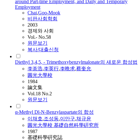
around Part-time Employment, and Daily and Temporary
Employment
Chai
,
Goo-Mook
비판사회학회
2003
경제와 사회
Vol.- No.58
원문보기
복사/대출신청
Diethyl 3,4,5, - Trimethoxybenzylmalonate의 새로운 합성법
李茶浩
,
李英行
,
李晩求
,
蔡奎允
圓光大學校
1984
論文集
Vol.18 No.2
원문보기
α-Methyl Dl-N-Benzylaspartate의 합성
이채호
,
조성동
,
이만구
,
채규윤
圓光大學校 基礎自然科學硏究所
1987
基礎科學硏究誌