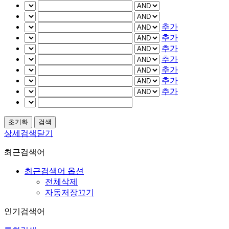
추가
추가
추가
추가
추가
추가
추가
상세검색닫기
최근검색어
최근검색어 옵션
전체삭제
자동저장끄기
인기검색어