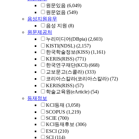
원문있음
(6,049)
원문없음
(549)
음성지원유무
음성 지원
(8)
원문제공처
누리미디어(DBpia)
(2,603)
KISTI(NDSL)
(2,157)
한국학술정보(KISS)
(1,161)
KERIS(RISS)
(771)
한국연구재단(KCI)
(668)
교보문고(스콜라)
(333)
코리아스칼라(코리아스칼라)
(72)
KERIS(RISS)
(57)
학술교육원(eArticle)
(54)
등재정보
KCI등재
(3,058)
SCOPUS
(1,219)
SCIE
(700)
KCI등재후보
(306)
ESCI
(210)
SCI
(114)