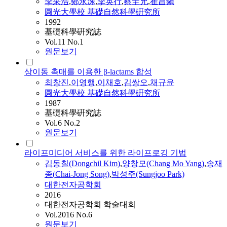
李采浩
,
鄭永洙
,
李英行
,
蔡圭允
,
崔昌鎭
圓光大學校 基礎自然科學硏究所
1992
基礎科學硏究誌
Vol.11 No.1
원문보기
상이동 촉매를 이용한 β-lactams 합성
최창진
,
이영행
,
이채호
,
김쌍오
,
채규윤
圓光大學校 基礎自然科學硏究所
1987
基礎科學硏究誌
Vol.6 No.2
원문보기
라이프미디어 서비스를 위한 라이프로깅 기법
김동칠(Dongchil Kim)
,
양창모(Chang Mo Yang)
,
송재
종(
Chai
-Jong Song)
,
박성주(Sungjoo Park)
대한전자공학회
2016
대한전자공학회 학술대회
Vol.2016 No.6
원문보기