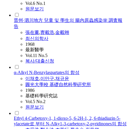
Vol.6 No.1
원문보기
晋州·泗川地方 兒童 및 學生의 腸內原蟲感染率 調査報
告
張在薰
,
曺載浩
,
金載翊
최신의학사
1968
最新醫學
Vol.11 No.5
복사/대출신청
α-Alkyl N-Benzylaspartates의 합성
이채호
,
이만구
,
채규윤
圓光大學校 基礎自然科學硏究所
1986
基礎科學硏究誌
Vol.5 No.2
원문보기
Ethyl 4-Carbetoxy-1, 1-dioxo-5, 6-2H-1, 2, 6-thiadiazin-5-
ylacetate로 부터 N-Alky1-3-carbetoxy-2-pyridinones의 합성