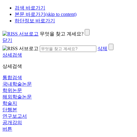
검색 바로가기
본문 바로가기(skip to content)
하단정보 바로가기
무엇을 찾고 계세요?
닫기
삭제
상세검색
상세검색
통합검색
국내학술논문
학위논문
해외학술논문
학술지
단행본
연구보고서
공개강의
버튼