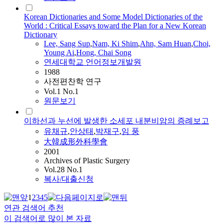
Korean Dictionaries and Some Model Dictionaries of the
World : Critical Essays toward the Plan for a New Korean
Dictionary
Lee, Sang Sup
,
Nam, Ki Shim
,
Ahn, Sam Huan
,
Choi,
Young Ai
,
Hong,
Chai
Song
연세대학교 언어정보개발원
1988
사전편찬학 연구
Vol.1 No.1
원문보기
이하선과 누선에 발생한 소세포 내분비암의 증례보고
유채규
,
안상태
,
박재구
,
임 풍
大韓成形外科學會
2001
Archives of Plastic Surgery
Vol.28 No.1
복사/대출신청
1
2
3
4
5
연관 검색어 추천
이 검색어로 많이 본 자료