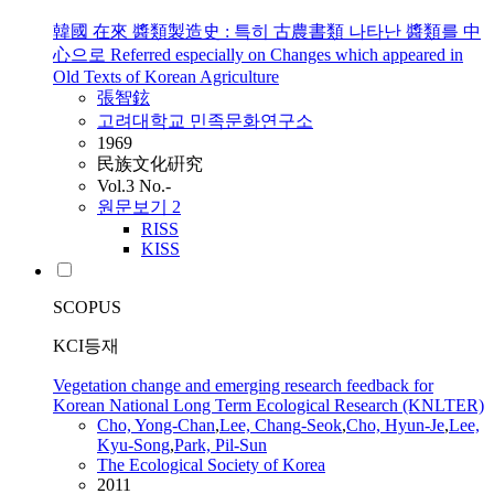
韓國 在來 醬類製造史 : 특히 古農書類 나타난 醬類를 中
心으로 Referred especially on Changes which appeared in
Old Texts of Korean Agriculture
張智鉉
고려대학교 민족문화연구소
1969
民族文化硏究
Vol.3 No.-
원문보기
2
RISS
KISS
SCOPUS
KCI등재
Vegetation change and emerging research feedback for
Korean National Long Term Ecological Research (KNLTER)
Cho, Yong-Chan
,
Lee,
Chang
-Seok
,
Cho, Hyun-Je
,
Lee,
Kyu-Song
,
Park, Pil-Sun
The Ecological Society of Korea
2011