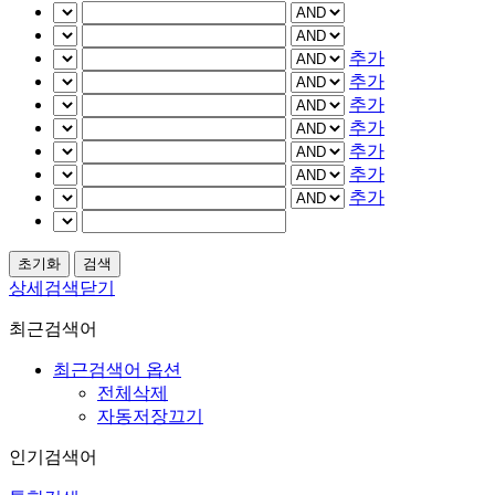
추가
추가
추가
추가
추가
추가
추가
상세검색닫기
최근검색어
최근검색어 옵션
전체삭제
자동저장끄기
인기검색어