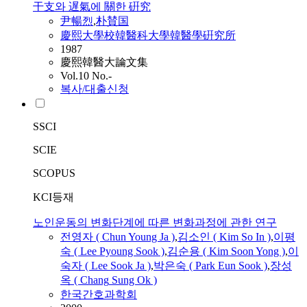
干支와 遅氣에 關한 硏究
尹暢烈
,
朴賛国
慶熙大學校韓醫科大學韓醫學硏究所
1987
慶熙韓醫大論文集
Vol.10 No.-
복사/대출신청
SSCI
SCIE
SCOPUS
KCI등재
노인운동의 변화단계에 따른 변화과정에 관한 연구
전영자 ( Chun Young Ja )
,
김소인 ( Kim So In )
,
이평
숙 ( Lee Pyoung Sook )
,
김순용 ( Kim Soon Yong )
,
이
숙자 ( Lee Sook Ja )
,
박은숙 ( Park Eun Sook )
,
장성
옥 (
Chang
Sung Ok )
한국간호과학회