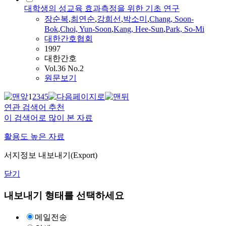
대학생의 성교육 효과측정을 위한 기초 연구
장순복
,
최연순
,
강희선
,
박소미
,
Chang
, Soon-
Bok
,
Choi, Yun-Soon
,
Kang, Hee-Sun
,
Park, So-Mi
대한간호협회
1997
대한간호
Vol.36 No.2
원문보기
1
2
3
4
5
연관 검색어 추천
이 검색어로 많이 본 자료
활용도 높은 자료
서지정보 내보내기(Export)
닫기
내보내기 형태를 선택하세요
메일전송