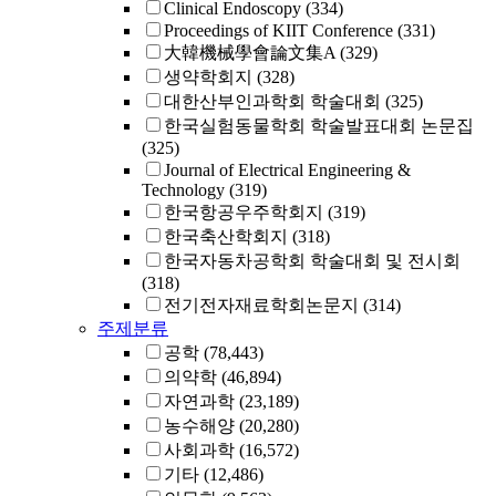
Clinical Endoscopy
(334)
Proceedings of KIIT Conference
(331)
大韓機械學會論文集A
(329)
생약학회지
(328)
대한산부인과학회 학술대회
(325)
한국실험동물학회 학술발표대회 논문집
(325)
Journal of Electrical Engineering &
Technology
(319)
한국항공우주학회지
(319)
한국축산학회지
(318)
한국자동차공학회 학술대회 및 전시회
(318)
전기전자재료학회논문지
(314)
주제분류
공학
(78,443)
의약학
(46,894)
자연과학
(23,189)
농수해양
(20,280)
사회과학
(16,572)
기타
(12,486)