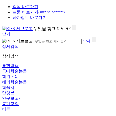
검색 바로가기
본문 바로가기(skip to content)
하단정보 바로가기
무엇을 찾고 계세요?
닫기
삭제
상세검색
상세검색
통합검색
국내학술논문
학위논문
해외학술논문
학술지
단행본
연구보고서
공개강의
버튼