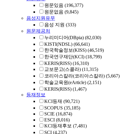
원문있음
(196,377)
원문없음
(9,845)
음성지원유무
음성 지원
(333)
원문제공처
누리미디어(DBpia)
(82,030)
KISTI(NDSL)
(66,641)
한국학술정보(KISS)
(46,519)
한국연구재단(KCI)
(18,799)
KERIS(RISS)
(16,310)
교보문고(스콜라)
(11,315)
코리아스칼라(코리아스칼라)
(5,667)
학술교육원(eArticle)
(2,151)
KERIS(RISS)
(1,467)
등재정보
KCI등재
(90,721)
SCOPUS
(35,185)
SCIE
(16,874)
ESCI
(8,016)
KCI등재후보
(7,481)
SCI
(4,237)