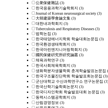
公衆保健雜誌
(3)
한국응용과학기술학회지
(3)
Journal of Korean neurosurgical society
(3)
大韓建築學會論文集
(3)
대한내과학회지
(3)
Tuberculosis and Respiratory Diseases
(3)
법학논집
(3)
한국태양에너지학회 학술대회논문집
(3)
한국환경생태학회지
(3)
한국마린엔지니어링학회지
(3)
國民保健硏究所硏究論叢
(3)
체육과학연구
(3)
한국사회체육학회지
(3)
생화학분자생물학회 춘계학술발표논문집
한국구조물진단학회 학술발표회논문집
(3)
군산대학교 수산과학연구소 연구논문집
(3
한국산학기술학회논문지
(3)
한국디자인학회 학술발표대회 논문집
(3)
동력시스템공학회지
(3)
산림경영정보
(3)
식품유통연구
(3)