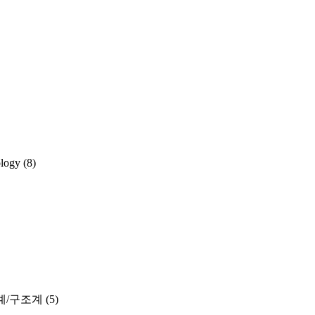
ology
(8)
계/구조계
(5)