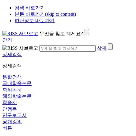
검색 바로가기
본문 바로가기(skip to content)
하단정보 바로가기
무엇을 찾고 계세요?
닫기
삭제
상세검색
상세검색
통합검색
국내학술논문
학위논문
해외학술논문
학술지
단행본
연구보고서
공개강의
버튼