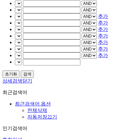
추가
추가
추가
추가
추가
추가
추가
상세검색닫기
최근검색어
최근검색어 옵션
전체삭제
자동저장끄기
인기검색어