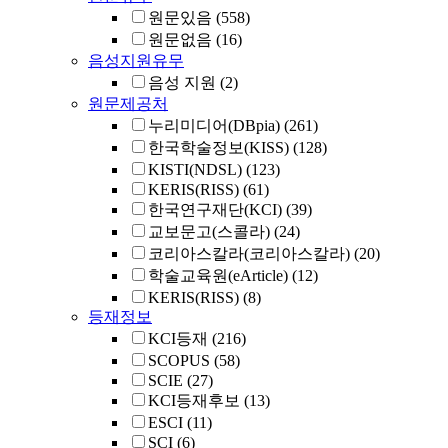
원문있음
(558)
원문없음
(16)
음성지원유무
음성 지원
(2)
원문제공처
누리미디어(DBpia)
(261)
한국학술정보(KISS)
(128)
KISTI(NDSL)
(123)
KERIS(RISS)
(61)
한국연구재단(KCI)
(39)
교보문고(스콜라)
(24)
코리아스칼라(코리아스칼라)
(20)
학술교육원(eArticle)
(12)
KERIS(RISS)
(8)
등재정보
KCI등재
(216)
SCOPUS
(58)
SCIE
(27)
KCI등재후보
(13)
ESCI
(11)
SCI
(6)