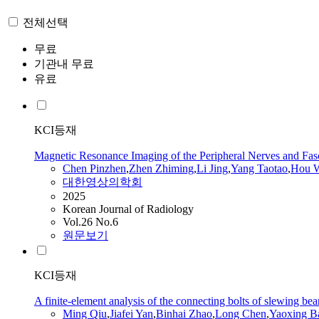
전체선택
무료
기관내 무료
유료
KCI등재
Magnetic Resonance Imaging of the Peripheral Nerves and Fasc
Chen
Pinzhen
,
Zhen Zhiming
,
Li Jing
,
Yang Taotao
,
Hou W
대한영상의학회
2025
Korean Journal of Radiology
Vol.26 No.6
원문보기
KCI등재
A finite-element analysis of the connecting bolts of slewing b
Ming Qiu
,
Jiafei
Yan
,
Binhai Zhao
,
Long
Chen
,
Yaoxing B