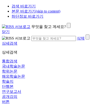
검색 바로가기
본문 바로가기(skip to content)
하단정보 바로가기
무엇을 찾고 계세요?
닫기
삭제
상세검색
상세검색
통합검색
국내학술논문
학위논문
해외학술논문
학술지
단행본
연구보고서
공개강의
버튼