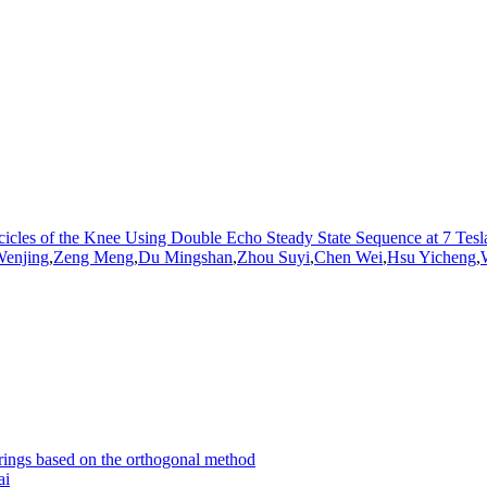
icles of the Knee Using Double Echo Steady State Sequence at 7 Tesl
enjing
,
Zeng Meng
,
Du Mingshan
,
Zhou Suyi
,
Chen
Wei
,
Hsu Yicheng
,
earings based on the orthogonal method
ai