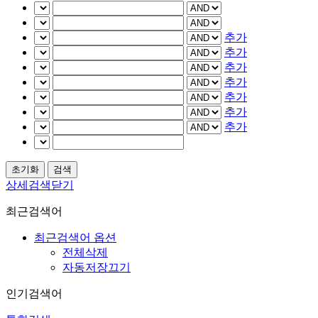
추가
추가
추가
추가
추가
추가
추가
상세검색닫기
최근검색어
최근검색어 옵션
전체삭제
자동저장끄기
인기검색어