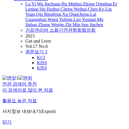
Lu Yi
,
Wu Jiachuan
,
Hu Minhui
,
Zhong Qinghua
,
Er
Limian
,
Shi Huihui
,
Cheng
Weihui
,
Chen Ke
,
Liu
Yuan
,
Qiu Bingfeng
,
Xu Qiancheng
,
Lai
Guangshun
,
Wang Yufeng
,
Luo Yuxuan
,
Mu
Jinbao
,
Zhang Wenjie
,
Zhi Min
,
Sun Jiachen
거트앤리버 소화기연관학회협의회
2023
Gut and Liver
Vol.17 No.6
원문보기
3
KCI
KISS
KISS
1
연관 검색어 추천
이 검색어로 많이 본 자료
활용도 높은 자료
서지정보 내보내기(Export)
닫기