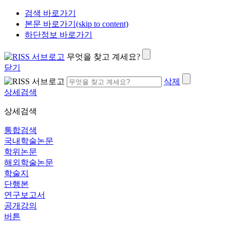
검색 바로가기
본문 바로가기(skip to content)
하단정보 바로가기
무엇을 찾고 계세요?
닫기
삭제
상세검색
상세검색
통합검색
국내학술논문
학위논문
해외학술논문
학술지
단행본
연구보고서
공개강의
버튼