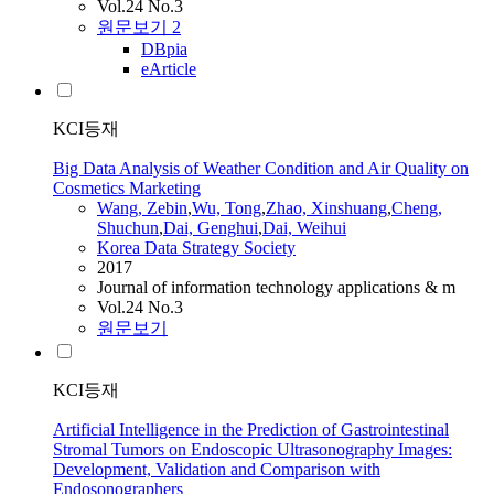
Vol.24 No.3
원문보기
2
DBpia
eArticle
KCI등재
Big Data Analysis of Weather Condition and Air Quality on
Cosmetics Marketing
Wang, Zebin
,
Wu, Tong
,
Zhao, Xinshuang
,
Cheng
,
Shuchun
,
Dai, Genghui
,
Dai,
Weihui
Korea Data Strategy Society
2017
Journal of information technology applications & m
Vol.24 No.3
원문보기
KCI등재
Artificial Intelligence in the Prediction of Gastrointestinal
Stromal Tumors on Endoscopic Ultrasonography Images:
Development, Validation and Comparison with
Endosonographers