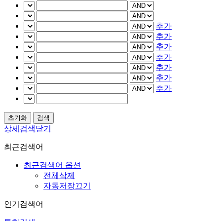
추가
추가
추가
추가
추가
추가
추가
상세검색닫기
최근검색어
최근검색어 옵션
전체삭제
자동저장끄기
인기검색어