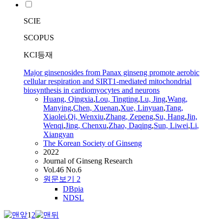
SCIE
SCOPUS
KCI등재
Major ginsenosides from Panax ginseng promote aerobic
cellular respiration and SIRT1-mediated mitochondrial
biosynthesis in cardiomyocytes and neurons
Huang, Qingxia
,
Lou, Tingting
,
Lu, Jing
,
Wang,
Manying
,
Chen, Xuenan
,
Xue, Linyuan
,
Tang,
Xiaolei
,
Qi, Wenxiu
,
Zhang, Zepeng
,
Su, Hang
,
Jin,
Wenqi
,
Jing,
Chenxu
,
Zhao, Daqing
,
Sun, Liwei
,
Li
,
Xiangyan
The Korean Society of Ginseng
2022
Journal of Ginseng Research
Vol.46 No.6
원문보기
2
DBpia
NDSL
1
2