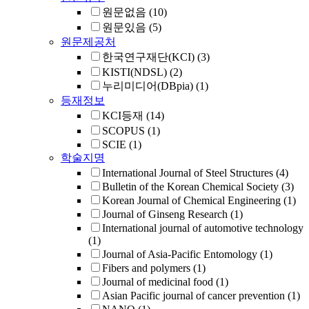
원문없음
(10)
원문있음
(5)
원문제공처
한국연구재단(KCI)
(3)
KISTI(NDSL)
(2)
누리미디어(DBpia)
(1)
등재정보
KCI등재
(14)
SCOPUS
(1)
SCIE
(1)
학술지명
International Journal of Steel Structures
(4)
Bulletin of the Korean Chemical Society
(3)
Korean Journal of Chemical Engineering
(1)
Journal of Ginseng Research
(1)
International journal of automotive technology
(1)
Journal of Asia-Pacific Entomology
(1)
Fibers and polymers
(1)
Journal of medicinal food
(1)
Asian Pacific journal of cancer prevention
(1)