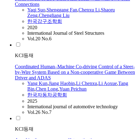
Connections
Yaqi Suo
,
Shenggang Fan
,
Chenxu
Li
,
Shaoru
Zeng
,
Chengliang Liu
한국강구조학회
2020
International Journal of Steel Structures
Vol.20 No.6
KCI등재
Coordinated Human–Machine Co-driving Control of a Steer-
by-Wire System Based on a Non-cooperative Game Between
Driver and ADAS
Yang Kun
,
Jiang Haobin
,
Li
Chenxu
,
Li
Aoxue
,
Tang
Bin
,
Chen Long
,
Yuan Peichun
한국자동차공학회
2025
International journal of automotive technology
Vol.26 No.7
KCI등재