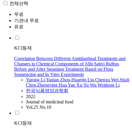
전체선택
무료
기관내 무료
유료
KCI등재
Correlation Between Different Antidiarrheal Treatments and
Changes in Chemical Components of Allii Sativi Bulbus
Before and After Steaming Treatment Based on Flora
Sequencing and In Vitro Experiments
Yarong
Li
,
Yaqian Zhou
,
Huanjin Liu
,
Chenxu
Wei
,
Shuli
Chen
,
Zhengying Hua
,
Yan Xu
,
Yu Wu
,
Weidong
Li
한국식품영양과학회
2022
Journal of medicinal food
Vol.25 No.10
KCI등재