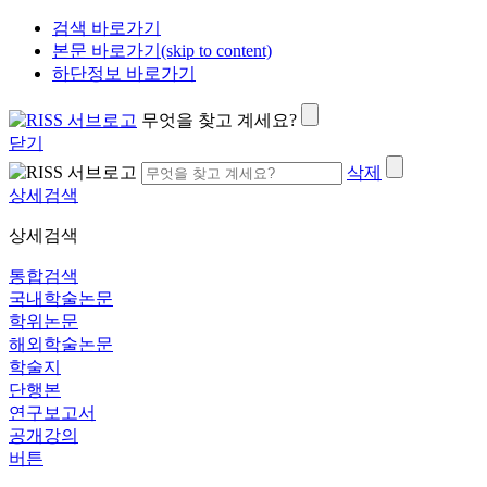
검색 바로가기
본문 바로가기(skip to content)
하단정보 바로가기
무엇을 찾고 계세요?
닫기
삭제
상세검색
상세검색
통합검색
국내학술논문
학위논문
해외학술논문
학술지
단행본
연구보고서
공개강의
버튼