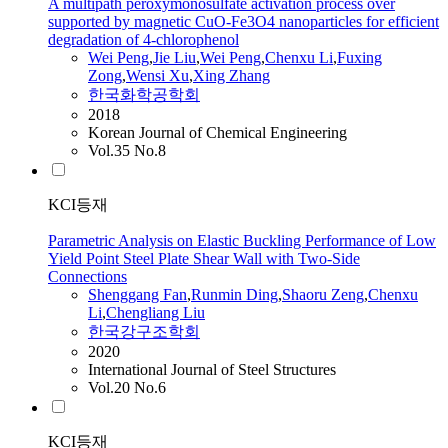
A multipath peroxymonosulfate activation process over
supported by magnetic CuO-Fe3O4 nanoparticles for efficient
degradation of 4-chlorophenol
Wei Peng
,
Jie Liu
,
Wei Peng
,
Chenxu
Li
,
Fuxing
Zong
,
Wensi Xu
,
Xing Zhang
한국화학공학회
2018
Korean Journal of Chemical Engineering
Vol.35 No.8
KCI등재
Parametric Analysis on Elastic Buckling Performance of Low
Yield Point Steel Plate Shear Wall with Two-Side
Connections
Shenggang Fan
,
Runmin Ding
,
Shaoru Zeng
,
Chenxu
Li
,
Chengliang Liu
한국강구조학회
2020
International Journal of Steel Structures
Vol.20 No.6
KCI등재