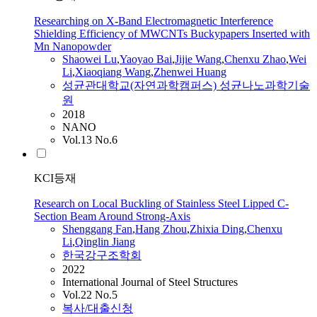
Researching on X-Band Electromagnetic Interference
Shielding Efficiency of MWCNTs Buckypapers Inserted with
Mn Nanopowder
Shaowei Lu
,
Yaoyao Bai
,
Jijie Wang
,
Chenxu
Zhao
,
Wei
Li
,
Xiaoqiang Wang
,
Zhenwei Huang
성균관대학교(자연과학캠퍼스) 성균나노과학기술
원
2018
NANO
Vol.13 No.6
KCI등재
Research on Local Buckling of Stainless Steel Lipped C-
Section Beam Around Strong-Axis
Shenggang Fan
,
Hang Zhou
,
Zhixia Ding
,
Chenxu
Li
,
Qinglin Jiang
한국강구조학회
2022
International Journal of Steel Structures
Vol.22 No.5
복사/대출신청