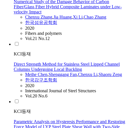
Numerical Study of the Damage Behavior of Carbon
Fiber/Glass Fiber Hybrid Composite Laminates under Low-
velocity Impact
Chenxu
Zhang
,
Jia Huang
,
Xi
Li
,
Chao Zhang
한국섬유공학회
2020
Fibers and polymers
Vol.21 No.12
KCI등재
Direct Strength Method for Stainless Steel Lipped Channel
Columns Undergoing Local Buckling
Meihe Chen
,
Shenggang Fan
,
Chenxu
Li
,
Shaoru Zeng
한국강구조학회
2020
International Journal of Steel Structures
Vol.20 No.6
KCI등재
Parametric Analysis on Hysteresis Performance and Restoring
Force Model of LYP Steel Plate Shear Wall with Two-Side