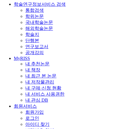
학술연구정보서비스 검색
통합검색
학위논문
국내학술논문
해외학술논문
학술지
단행본
연구보고서
공개강의
MyRISS
내 추천논문
내 책장
내 최근 본 논문
내 저작물관리
내 구매·신청 현황
내 서비스 사용권한
내 관심 DB
회원서비스
회원가입
로그인
아이디 찾기