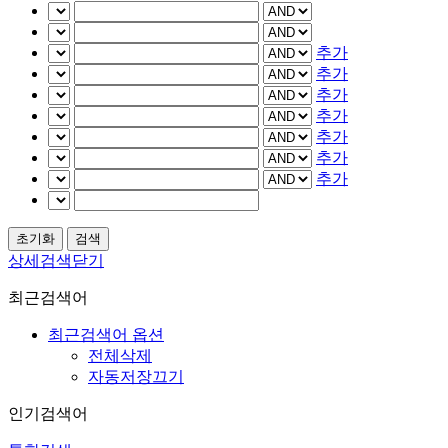
추가
추가
추가
추가
추가
추가
추가
상세검색닫기
최근검색어
최근검색어 옵션
전체삭제
자동저장끄기
인기검색어