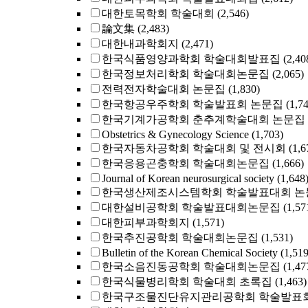
대한토목학회 학술대회
(2,546)
論文集
(2,483)
대한내과학회지
(2,471)
한국식품영양과학회 학술대회발표집
(2,40
한국정보처리학회 학술대회논문집
(2,065)
전력전자학술대회 논문집
(1,830)
한국항공우주학회 학술발표회 논문집
(1,7
한국기계가공학회 춘추계학술대회 논문집
Obstetrics & Gynecology Science
(1,703)
한국자동차공학회 학술대회 및 전시회
(1,6
한국응용곤충학회 학술대회논문집
(1,666)
Journal of Korean neurosurgical society
(1,648
한국생산제조시스템학회 학술발표대회 논
대한설비공학회 학술발표대회논문집
(1,57
대한피부과학회지
(1,571)
한국추진공학회 학술대회논문집
(1,531)
Bulletin of the Korean Chemical Society
(1,519
한국소음진동공학회 학술대회논문집
(1,47
한국식물병리학회 학술대회 초록집
(1,463)
한국구조물진단유지관리공학회 학술발표회