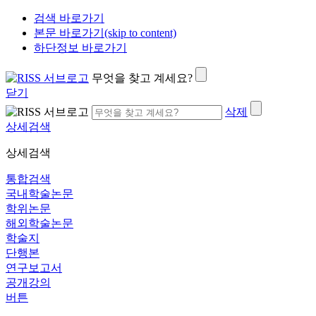
검색 바로가기
본문 바로가기(skip to content)
하단정보 바로가기
무엇을 찾고 계세요?
닫기
삭제
상세검색
상세검색
통합검색
국내학술논문
학위논문
해외학술논문
학술지
단행본
연구보고서
공개강의
버튼