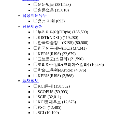
원문있음
(381,523)
원문없음
(15,010)
음성지원유무
음성 지원
(693)
원문제공처
누리미디어(DBpia)
(185,599)
KISTI(NDSL)
(119,280)
한국학술정보(KISS)
(80,500)
한국연구재단(KCI)
(37,341)
KERIS(RISS)
(22,679)
교보문고(스콜라)
(21,590)
코리아스칼라(코리아스칼라)
(10,236)
학술교육원(eArticle)
(4,076)
KERIS(RISS)
(2,568)
등재정보
KCI등재
(158,552)
SCOPUS
(59,993)
SCIE
(32,011)
KCI등재후보
(12,673)
ESCI
(12,485)
SCI
(10,199)