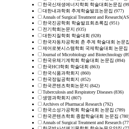
한국신재생에너지학회 학술대회논문집
(9
대한내과학회 추계학술발표논문집
(977)
Annals of Surgical Treatment and Research(A
한국진공학회 학술발표회초록집
(951)
전기학회논문지
(935)
대한지질학회 학술대회
(928)
한국자동차공학회 춘 추계 학술대회 논문
제어로봇시스템학회 국제학술대회 논문집
Journal of Microbiology and Biotechnology
(8
한국유체기계학회 학술대회 논문집
(894)
한국HCI학회 학술대회
(863)
한국식품과학회지
(860)
한국정밀공학회지
(852)
한국콘텐츠학회논문지
(842)
Tuberculosis and Respiratory Diseases
(836)
생명과학회지
(807)
Archives of Pharmacal Research
(792)
한국소성가공학회 학술대회 논문집
(789)
한국콘텐츠학회 종합학술대회 논문집
(780
Annals of Surgical Treatment and Research
(77
한국방사성폐기물학회 학술논문요약집
(7