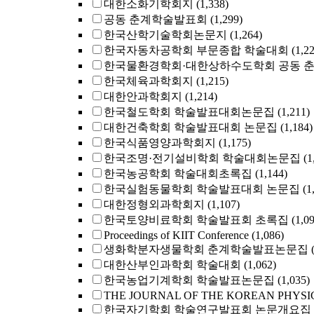
대한소화기학회지
(1,338)
공동 춘계학술발표회
(1,299)
한국산학기술학회논문지
(1,264)
한국자동차공학회 부문종합 학술대회
(1,2
한국물환경학회·대한상하수도학회 공동 
한국체육과학회지
(1,215)
대한안과학회지
(1,214)
한국철도학회 학술발표대회논문집
(1,211)
대한건축학회 학술발표대회 논문집
(1,184)
한국식품영양과학회지
(1,175)
한국조명·전기설비학회 학술대회논문집
(1
한국농공학회 학술대회초록집
(1,144)
한국실험동물학회 학술발표대회 논문집
(1
대한정형외과학회지
(1,107)
한국토양비료학회 학술발표회 초록집
(1,0
Proceedings of KIIT Conference
(1,086)
생화학분자생물학회 춘계학술발표논문집
대한산부인과학회 학술대회
(1,062)
한국농업기계학회 학술발표논문집
(1,035)
THE JOURNAL OF THE KOREAN PHYSI
한국자기학회 학술연구발표회 논문개요집