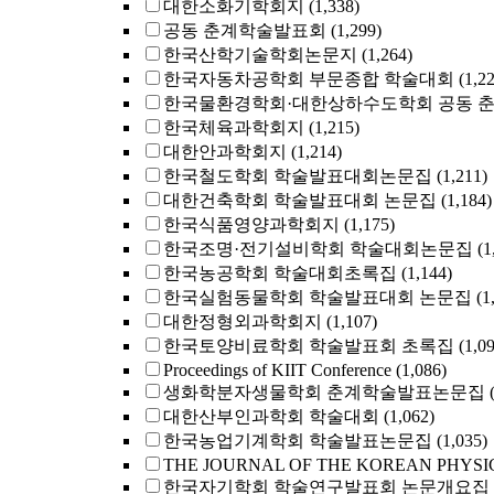
대한소화기학회지
(1,338)
공동 춘계학술발표회
(1,299)
한국산학기술학회논문지
(1,264)
한국자동차공학회 부문종합 학술대회
(1,2
한국물환경학회·대한상하수도학회 공동 
한국체육과학회지
(1,215)
대한안과학회지
(1,214)
한국철도학회 학술발표대회논문집
(1,211)
대한건축학회 학술발표대회 논문집
(1,184)
한국식품영양과학회지
(1,175)
한국조명·전기설비학회 학술대회논문집
(1
한국농공학회 학술대회초록집
(1,144)
한국실험동물학회 학술발표대회 논문집
(1
대한정형외과학회지
(1,107)
한국토양비료학회 학술발표회 초록집
(1,0
Proceedings of KIIT Conference
(1,086)
생화학분자생물학회 춘계학술발표논문집
대한산부인과학회 학술대회
(1,062)
한국농업기계학회 학술발표논문집
(1,035)
THE JOURNAL OF THE KOREAN PHYSI
한국자기학회 학술연구발표회 논문개요집