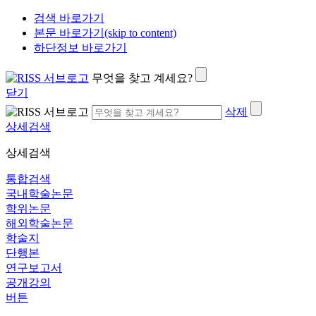
검색 바로가기
본문 바로가기(skip to content)
하단정보 바로가기
무엇을 찾고 계세요?
닫기
삭제
상세검색
상세검색
통합검색
국내학술논문
학위논문
해외학술논문
학술지
단행본
연구보고서
공개강의
버튼