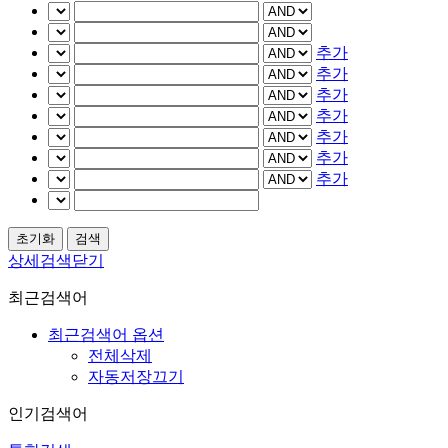
추가
추가
추가
추가
추가
추가
추가
상세검색닫기
최근검색어
최근검색어 옵션
전체삭제
자동저장끄기
인기검색어