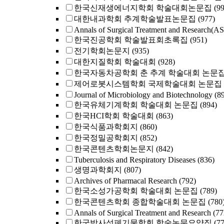
한국신재생에너지학회 학술대회논문집
(9
대한내과학회 추계학술발표논문집
(977)
Annals of Surgical Treatment and Research(A
한국진공학회 학술발표회초록집
(951)
전기학회논문지
(935)
대한지질학회 학술대회
(928)
한국자동차공학회 춘 추계 학술대회 논문
제어로봇시스템학회 국제학술대회 논문집
Journal of Microbiology and Biotechnology
(8
한국유체기계학회 학술대회 논문집
(894)
한국HCI학회 학술대회
(863)
한국식품과학회지
(860)
한국정밀공학회지
(852)
한국콘텐츠학회논문지
(842)
Tuberculosis and Respiratory Diseases
(836)
생명과학회지
(807)
Archives of Pharmacal Research
(792)
한국소성가공학회 학술대회 논문집
(789)
한국콘텐츠학회 종합학술대회 논문집
(780
Annals of Surgical Treatment and Research
(77
한국방사성폐기물학회 학술논문요약집
(7