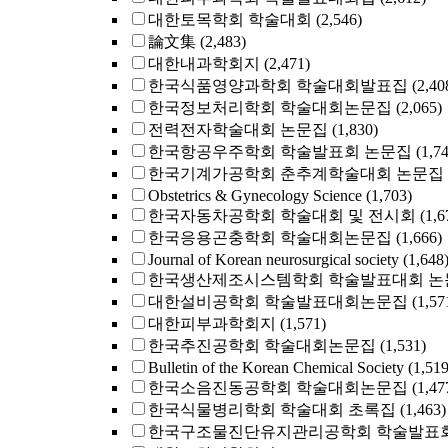
대한토목학회 학술대회
(2,546)
論文集
(2,483)
대한내과학회지
(2,471)
한국식품영양과학회 학술대회발표집
(2,40
한국정보처리학회 학술대회논문집
(2,065)
전력전자학술대회 논문집
(1,830)
한국항공우주학회 학술발표회 논문집
(1,7
한국기계가공학회 춘추계학술대회 논문집
Obstetrics & Gynecology Science
(1,703)
한국자동차공학회 학술대회 및 전시회
(1,6
한국응용곤충학회 학술대회논문집
(1,666)
Journal of Korean neurosurgical society
(1,648
한국생산제조시스템학회 학술발표대회 논
대한설비공학회 학술발표대회논문집
(1,57
대한피부과학회지
(1,571)
한국추진공학회 학술대회논문집
(1,531)
Bulletin of the Korean Chemical Society
(1,519
한국소음진동공학회 학술대회논문집
(1,47
한국식물병리학회 학술대회 초록집
(1,463)
한국구조물진단유지관리공학회 학술발표회