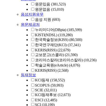
원문있음
(381,523)
원문없음
(15,010)
음성지원유무
음성 지원
(693)
원문제공처
누리미디어(DBpia)
(185,599)
KISTI(NDSL)
(119,280)
한국학술정보(KISS)
(80,500)
한국연구재단(KCI)
(37,341)
KERIS(RISS)
(22,679)
교보문고(스콜라)
(21,590)
코리아스칼라(코리아스칼라)
(10,236)
학술교육원(eArticle)
(4,076)
KERIS(RISS)
(2,568)
등재정보
KCI등재
(158,552)
SCOPUS
(59,993)
SCIE
(32,011)
KCI등재후보
(12,673)
ESCI
(12,485)
SCI
(10,199)