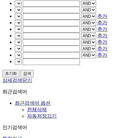
추가
추가
추가
추가
추가
추가
추가
상세검색닫기
최근검색어
최근검색어 옵션
전체삭제
자동저장끄기
인기검색어