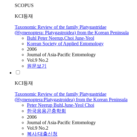
SCOPUS
KCI등재
Taxonomic Review of the family Platygastridae
(Hymenoptera: Platygastroidea) from the Korean Peninsula
Buhl Peter Neerup
,
Choi
June-Yeol
Korean Society of Applied Entomology
2006
Journal of Asia-Pacific Entomology
Vol.9 No.2
원문보기
KCI등재
Taxonomic Review of the family Platygastridae
(Hymenoptera:Platygastroidea) from the Korean Peninsula
Peter Neerup Buhl
,
June-Yeol
Choi
한국응용곤충학회
2006
Journal of Asia-Pacific Entomology
Vol.9 No.2
복사/대출신청