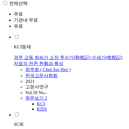
전체선택
무료
기관내 무료
유료
KCI등재
경주 교동 최씨가 소장 추수기(秋收記)·수세기(收稅記)
자료의 전존 현황과 특성
최주희 (
Choi
Joo Hee )
한국고문서학회
2021
고문서연구
Vol.59 No.-
원문보기
2
KCI
KISS
SCIE