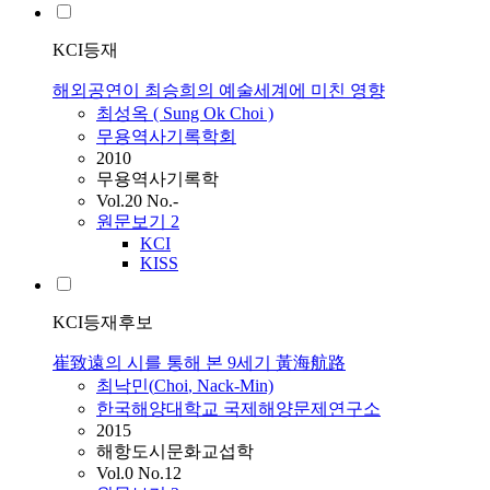
KCI등재
해외공연이 최승희의 예술세계에 미친 영향
최성옥 ( Sung Ok
Choi
)
무용역사기록학회
2010
무용역사기록학
Vol.20 No.-
원문보기
2
KCI
KISS
KCI등재후보
崔致遠의 시를 통해 본 9세기 黃海航路
최낙민(
Choi
, Nack-Min)
한국해양대학교 국제해양문제연구소
2015
해항도시문화교섭학
Vol.0 No.12