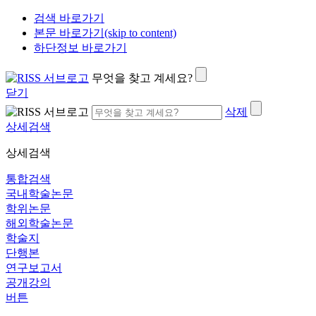
검색 바로가기
본문 바로가기(skip to content)
하단정보 바로가기
무엇을 찾고 계세요?
닫기
삭제
상세검색
상세검색
통합검색
국내학술논문
학위논문
해외학술논문
학술지
단행본
연구보고서
공개강의
버튼