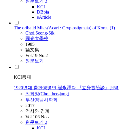
원문보기
3
KCI
DBpia
eArticle
The oribatid Mites(Acari : Cryptostigmata) of Korea (1)
Choi
,Seong-Sik
圓光大學校
1985
論文集
Vol.19 No.2
원문보기
KCI등재
1920년대 출판경영인 崔永澤과 『立身冒險談』번역
최희정(
Choi
, hee-jung)
부산경남사학회
2017
역사와 경계
Vol.103 No.-
원문보기
2
KCI