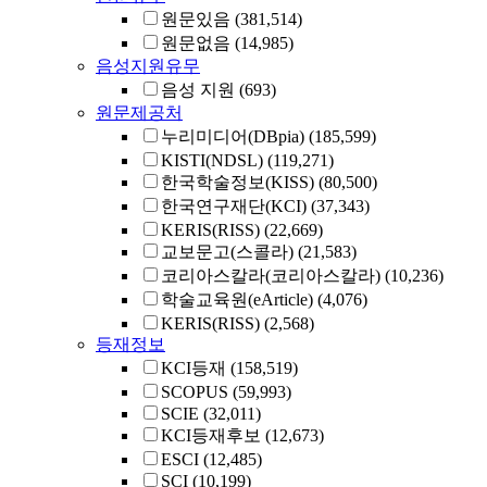
원문있음
(381,514)
원문없음
(14,985)
음성지원유무
음성 지원
(693)
원문제공처
누리미디어(DBpia)
(185,599)
KISTI(NDSL)
(119,271)
한국학술정보(KISS)
(80,500)
한국연구재단(KCI)
(37,343)
KERIS(RISS)
(22,669)
교보문고(스콜라)
(21,583)
코리아스칼라(코리아스칼라)
(10,236)
학술교육원(eArticle)
(4,076)
KERIS(RISS)
(2,568)
등재정보
KCI등재
(158,519)
SCOPUS
(59,993)
SCIE
(32,011)
KCI등재후보
(12,673)
ESCI
(12,485)
SCI
(10,199)