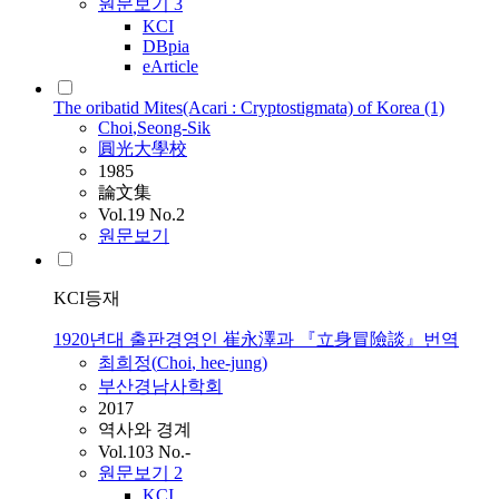
원문보기
3
KCI
DBpia
eArticle
The oribatid Mites(Acari : Cryptostigmata) of Korea (1)
Choi
,Seong-Sik
圓光大學校
1985
論文集
Vol.19 No.2
원문보기
KCI등재
1920년대 출판경영인 崔永澤과 『立身冒險談』번역
최희정(
Choi
, hee-jung)
부산경남사학회
2017
역사와 경계
Vol.103 No.-
원문보기
2
KCI