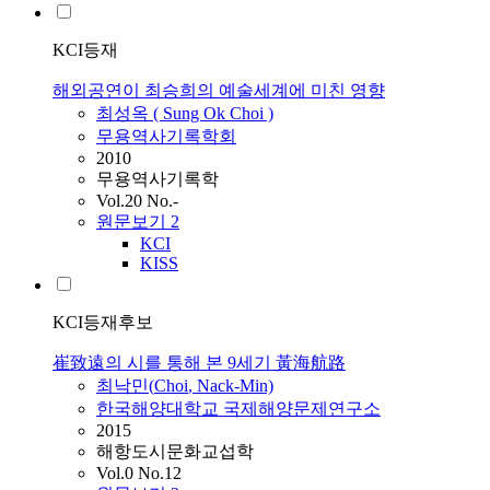
KCI등재
해외공연이 최승희의 예술세계에 미친 영향
최성옥 ( Sung Ok
Choi
)
무용역사기록학회
2010
무용역사기록학
Vol.20 No.-
원문보기
2
KCI
KISS
KCI등재후보
崔致遠의 시를 통해 본 9세기 黃海航路
최낙민(
Choi
, Nack-Min)
한국해양대학교 국제해양문제연구소
2015
해항도시문화교섭학
Vol.0 No.12