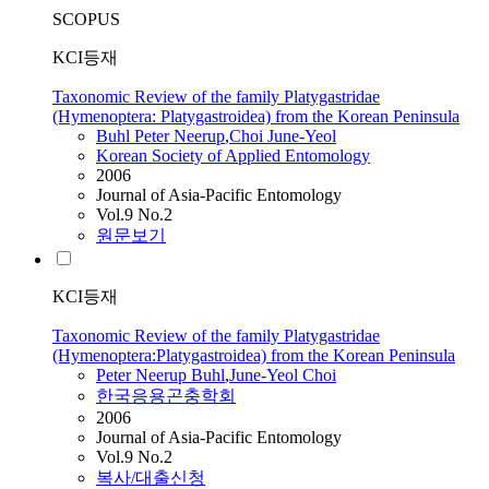
SCOPUS
KCI등재
Taxonomic Review of the family Platygastridae
(Hymenoptera: Platygastroidea) from the Korean Peninsula
Buhl Peter Neerup
,
Choi
June-Yeol
Korean Society of Applied Entomology
2006
Journal of Asia-Pacific Entomology
Vol.9 No.2
원문보기
KCI등재
Taxonomic Review of the family Platygastridae
(Hymenoptera:Platygastroidea) from the Korean Peninsula
Peter Neerup Buhl
,
June-Yeol
Choi
한국응용곤충학회
2006
Journal of Asia-Pacific Entomology
Vol.9 No.2
복사/대출신청