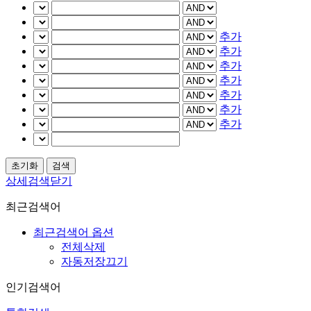
추가
추가
추가
추가
추가
추가
추가
상세검색닫기
최근검색어
최근검색어 옵션
전체삭제
자동저장끄기
인기검색어