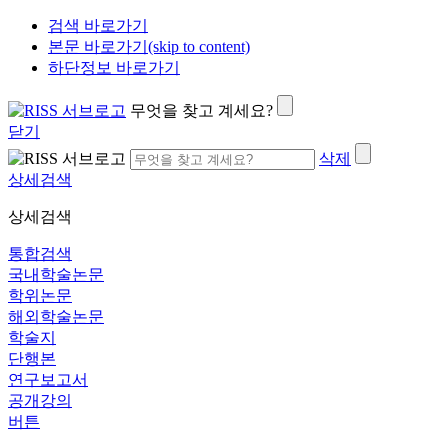
검색 바로가기
본문 바로가기(skip to content)
하단정보 바로가기
무엇을 찾고 계세요?
닫기
삭제
상세검색
상세검색
통합검색
국내학술논문
학위논문
해외학술논문
학술지
단행본
연구보고서
공개강의
버튼