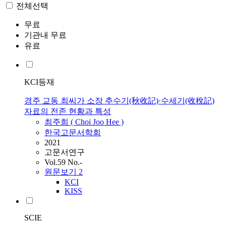
전체선택
무료
기관내 무료
유료
KCI등재
경주 교동 최씨가 소장 추수기(秋收記)·수세기(收稅記)
자료의 전존 현황과 특성
최주희 (
Choi
Joo Hee )
한국고문서학회
2021
고문서연구
Vol.59 No.-
원문보기
2
KCI
KISS
SCIE