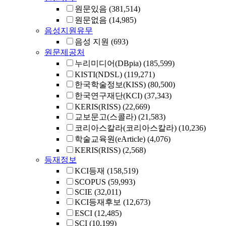
원문있음
(381,514)
원문없음
(14,985)
음성지원유무
음성 지원
(693)
원문제공처
누리미디어(DBpia)
(185,599)
KISTI(NDSL)
(119,271)
한국학술정보(KISS)
(80,500)
한국연구재단(KCI)
(37,343)
KERIS(RISS)
(22,669)
교보문고(스콜라)
(21,583)
코리아스칼라(코리아스칼라)
(10,236)
학술교육원(eArticle)
(4,076)
KERIS(RISS)
(2,568)
등재정보
KCI등재
(158,519)
SCOPUS
(59,993)
SCIE
(32,011)
KCI등재후보
(12,673)
ESCI
(12,485)
SCI
(10,199)