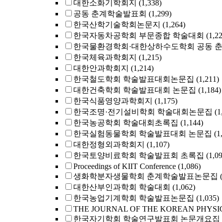
대한소화기학회지
(1,338)
공동 춘계학술발표회
(1,299)
한국산학기술학회논문지
(1,264)
한국자동차공학회 부문종합 학술대회
(1,2
한국물환경학회·대한상하수도학회 공동 
한국체육과학회지
(1,215)
대한안과학회지
(1,214)
한국철도학회 학술발표대회논문집
(1,211)
대한건축학회 학술발표대회 논문집
(1,184)
한국식품영양과학회지
(1,175)
한국조명·전기설비학회 학술대회논문집
(1
한국농공학회 학술대회초록집
(1,144)
한국실험동물학회 학술발표대회 논문집
(1
대한정형외과학회지
(1,107)
한국토양비료학회 학술발표회 초록집
(1,0
Proceedings of KIIT Conference
(1,086)
생화학분자생물학회 춘계학술발표논문집
대한산부인과학회 학술대회
(1,062)
한국농업기계학회 학술발표논문집
(1,035)
THE JOURNAL OF THE KOREAN PHYSI
한국자기학회 학술연구발표회 논문개요집