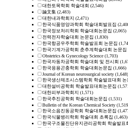
대한토목학회 학술대회
(2,546)
論文集
(2,483)
대한내과학회지
(2,471)
한국식품영양과학회 학술대회발표집
(2,40
한국정보처리학회 학술대회논문집
(2,065)
전력전자학술대회 논문집
(1,830)
한국항공우주학회 학술발표회 논문집
(1,7
한국기계가공학회 춘추계학술대회 논문집
Obstetrics & Gynecology Science
(1,703)
한국자동차공학회 학술대회 및 전시회
(1,6
한국응용곤충학회 학술대회논문집
(1,666)
Journal of Korean neurosurgical society
(1,648
한국생산제조시스템학회 학술발표대회 논
대한설비공학회 학술발표대회논문집
(1,57
대한피부과학회지
(1,571)
한국추진공학회 학술대회논문집
(1,531)
Bulletin of the Korean Chemical Society
(1,519
한국소음진동공학회 학술대회논문집
(1,47
한국식물병리학회 학술대회 초록집
(1,463)
한국구조물진단유지관리공학회 학술발표회