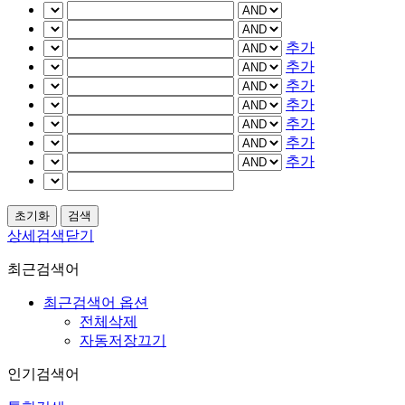
추가
추가
추가
추가
추가
추가
추가
상세검색닫기
최근검색어
최근검색어 옵션
전체삭제
자동저장끄기
인기검색어