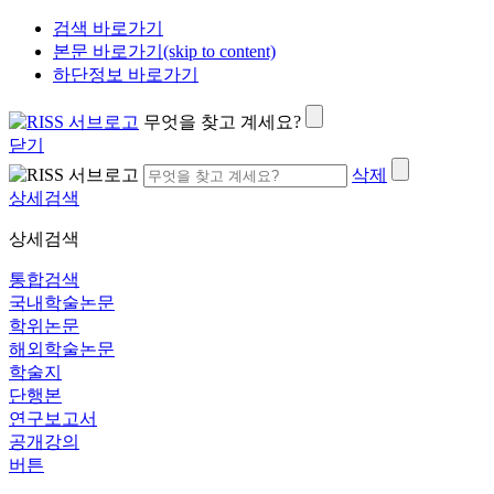
검색 바로가기
본문 바로가기(skip to content)
하단정보 바로가기
무엇을 찾고 계세요?
닫기
삭제
상세검색
상세검색
통합검색
국내학술논문
학위논문
해외학술논문
학술지
단행본
연구보고서
공개강의
버튼