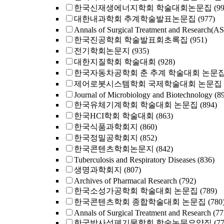
한국신재생에너지학회 학술대회논문집
(9
대한내과학회 추계학술발표논문집
(977)
Annals of Surgical Treatment and Research(A
한국진공학회 학술발표회초록집
(951)
전기학회논문지
(935)
대한지질학회 학술대회
(928)
한국자동차공학회 춘 추계 학술대회 논문
제어로봇시스템학회 국제학술대회 논문집
Journal of Microbiology and Biotechnology
(8
한국유체기계학회 학술대회 논문집
(894)
한국HCI학회 학술대회
(863)
한국식품과학회지
(860)
한국정밀공학회지
(852)
한국콘텐츠학회논문지
(842)
Tuberculosis and Respiratory Diseases
(836)
생명과학회지
(807)
Archives of Pharmacal Research
(792)
한국소성가공학회 학술대회 논문집
(789)
한국콘텐츠학회 종합학술대회 논문집
(780
Annals of Surgical Treatment and Research
(77
한국방사성폐기물학회 학술논문요약집
(7