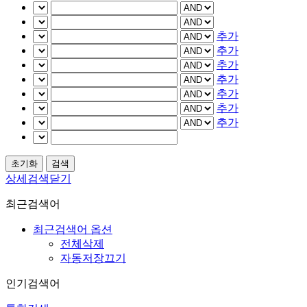
추가
추가
추가
추가
추가
추가
추가
상세검색닫기
최근검색어
최근검색어 옵션
전체삭제
자동저장끄기
인기검색어