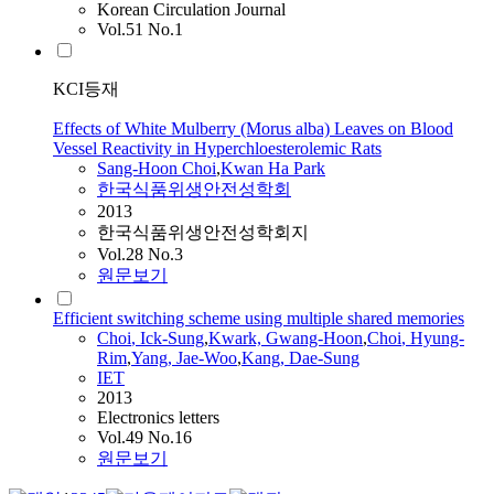
Korean Circulation Journal
Vol.51 No.1
KCI등재
Effects of White Mulberry (Morus alba) Leaves on Blood
Vessel Reactivity in Hyperchloesterolemic Rats
Sang-Hoon
Choi
,
Kwan Ha Park
한국식품위생안전성학회
2013
한국식품위생안전성학회지
Vol.28 No.3
원문보기
Efficient switching scheme using multiple shared memories
Choi
, Ick-Sung
,
Kwark, Gwang-
Hoon
,
Choi
, Hyung-
Rim
,
Yang, Jae-Woo
,
Kang, Dae-Sung
IET
2013
Electronics letters
Vol.49 No.16
원문보기