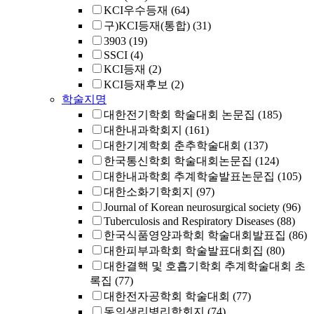
KCI우수등재
(64)
구)KCI등재(통합)
(31)
3903
(19)
SSCI
(4)
KCI등재
(2)
KCI등재후보
(2)
학술지명
대한전기학회 학술대회 논문집
(185)
대한내과학회지
(161)
대한기계학회 춘추학술대회
(137)
한국통신학회 학술대회논문집
(124)
대한내과학회 추계학술발표논문집
(105)
대한소화기학회지
(97)
Journal of Korean neurosurgical society
(96)
Tuberculosis and Respiratory Diseases
(88)
한국식품영양과학회 학술대회발표집
(86)
대한피부과학회 학술발표대회집
(80)
대한결핵 및 호흡기학회 추계학술대회 초
록집
(77)
대한전자공학회 학술대회
(77)
동의생리병리학회지
(74)