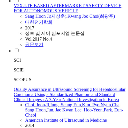
V2X-LTE BASED AFTERMARKET SAFETY DEVICE
FOR AUTONOMOUS VEHICLE
Sang
Hoon
Ji(지상훈)
,
Kwang Joo
Choi
(최광주)
대한전기학회
2017
정보 및 제어 심포지엄 논문집
Vol.2017 No.4
원문보기
SCI
SCIE
SCOPUS
Quality Assurance in Ultrasound Screening for Hepatocellular
Carcinoma Using a Standardized Phantom and Standard
Clinical Images : A 3-Year National Investigation in Korea
Choi
, Joon-Il
,
Jung, Seung Eun
,
Kim, Pyo Nyun
,
Cha,
Sang
Hoon
,
Jun, Jae Kwan
,
Lee, Hoo-Yeon
,
Park, Eun-
Cheol
American Institute of Ultrasound in Medicine
2014