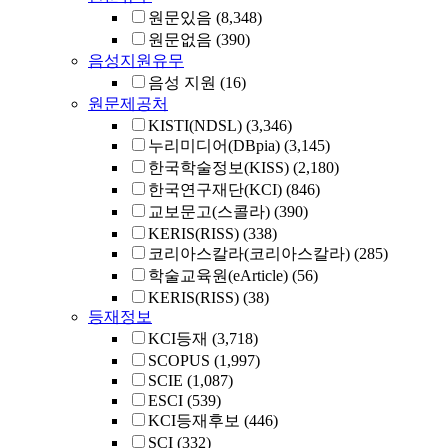
원문있음
(8,348)
원문없음
(390)
음성지원유무
음성 지원
(16)
원문제공처
KISTI(NDSL)
(3,346)
누리미디어(DBpia)
(3,145)
한국학술정보(KISS)
(2,180)
한국연구재단(KCI)
(846)
교보문고(스콜라)
(390)
KERIS(RISS)
(338)
코리아스칼라(코리아스칼라)
(285)
학술교육원(eArticle)
(56)
KERIS(RISS)
(38)
등재정보
KCI등재
(3,718)
SCOPUS
(1,997)
SCIE
(1,087)
ESCI
(539)
KCI등재후보
(446)
SCI
(332)