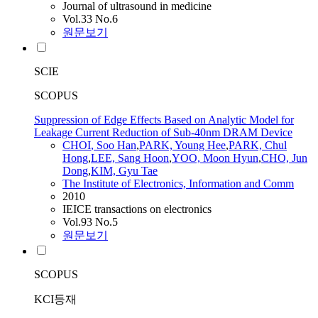
Journal of ultrasound in medicine
Vol.33 No.6
원문보기
SCIE
SCOPUS
Suppression of Edge Effects Based on Analytic Model for
Leakage Current Reduction of Sub-40nm DRAM Device
CHOI
, Soo Han
,
PARK, Young Hee
,
PARK, Chul
Hong
,
LEE,
Sang
Hoon
,
YOO, Moon Hyun
,
CHO, Jun
Dong
,
KIM, Gyu Tae
The Institute of Electronics, Information and Comm
2010
IEICE transactions on electronics
Vol.93 No.5
원문보기
SCOPUS
KCI등재