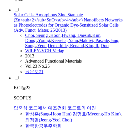
Solar Cells: Amorphous Zinc Stannate
(Zn<sub>2</sub>SnO<sub>4</sub>) Nanofibers Networks
as Photoelectrodes for Organic Dye‐Sensitized Solar Cells
(Adv. Funct. Mater. 25/2013)
Choi
, Seung‐
,
Hoon
,
Hwang, Daesub
,
Kim,
Dong‐
,
Young
,
Kervella, Yann
,
Maldivi, Pascale
,
Jang,
Sung‐
,
Yeon
,
Demadrille, Renaud
,
Kim, Il‐
,
Doo
WILEY‐VCH Verlag
2013
Advanced Functional Materials
Vol.23 No.25
원문보기
KCI등재
SCOPUS
압축성 코드에서 예조건화 코드로의 이진
한상훈(
Sang-Hoon
Han)
,
김명호(Myeong-Ho Kim)
,
최정열(Jeong-Yeol
Choi
)
한국항공우주학회