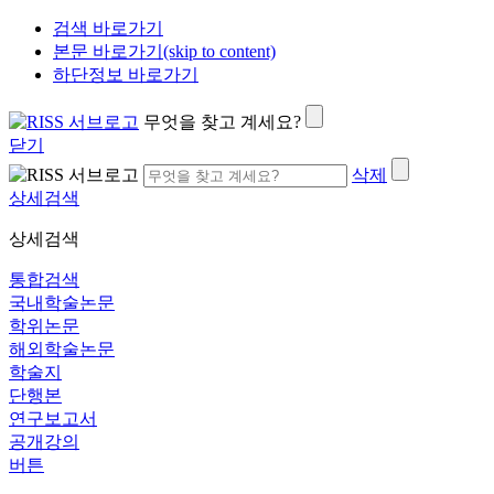
검색 바로가기
본문 바로가기(skip to content)
하단정보 바로가기
무엇을 찾고 계세요?
닫기
삭제
상세검색
상세검색
통합검색
국내학술논문
학위논문
해외학술논문
학술지
단행본
연구보고서
공개강의
버튼