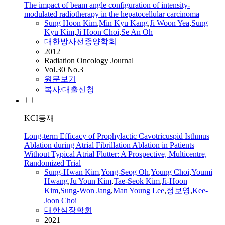
The impact of beam angle configuration of intensity-
modulated radiotherapy in the hepatocellular carcinoma
Sung
Hoon
Kim
,
Min Kyu Kang
,
Ji Woon Yea
,
Sung
Kyu Kim
,
Ji
Hoon
Choi
,
Se An Oh
대한방사선종양학회
2012
Radiation Oncology Journal
Vol.30 No.3
원문보기
복사/대출신청
KCI등재
Long-term Efficacy of Prophylactic Cavotricuspid Isthmus
Ablation during Atrial Fibrillation Ablation in Patients
Without Typical Atrial Flutter: A Prospective, Multicentre,
Randomized Trial
Sung-Hwan Kim
,
Yong-Seog Oh
,
Young
Choi
,
Youmi
Hwang
,
Ju Youn Kim
,
Tae-Seok Kim
,
Ji-
Hoon
Kim
,
Sung-Won Jang
,
Man Young Lee
,
정보영
,
Kee-
Joon
Choi
대한심장학회
2021