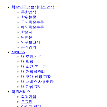
학술연구정보서비스 검색
통합검색
학위논문
국내학술논문
해외학술논문
학술지
단행본
연구보고서
공개강의
MyRISS
내 추천논문
내 책장
내 최근 본 논문
내 저작물관리
내 구매·신청 현황
내 서비스 사용권한
내 관심 DB
회원서비스
회원가입
로그인
아이디 찾기