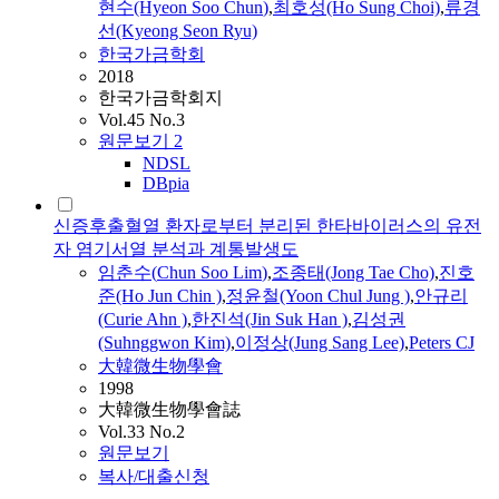
현수(Hyeon
Soo
Chun
)
,
최호성(Ho Sung Choi)
,
류경
선(Kyeong Seon Ryu)
한국가금학회
2018
한국가금학회지
Vol.45 No.3
원문보기
2
NDSL
DBpia
신증후출혈열 환자로부터 분리된 한타바이러스의 유전
자 염기서열 분석과 계통발생도
임춘수(
Chun
Soo
Lim
)
,
조종태(Jong Tae Cho)
,
진호
준(Ho Jun Chin )
,
정윤철(Yoon Chul Jung )
,
안규리
(Curie Ahn )
,
한진석(Jin Suk Han )
,
김성권
(Suhnggwon Kim)
,
이정상(Jung Sang Lee)
,
Peters CJ
大韓微生物學會
1998
大韓微生物學會誌
Vol.33 No.2
원문보기
복사/대출신청