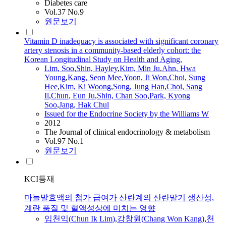
Diabetes care
Vol.37 No.9
원문보기
Vitamin D inadequacy is associated with significant coronary
artery stenosis in a community-based elderly cohort: the
Korean Longitudinal Study on Health and Aging.
Lim
,
Soo
,
Shin, Hayley
,
Kim, Min Ju
,
Ahn, Hwa
Young
,
Kang, Seon Mee
,
Yoon, Ji Won
,
Choi, Sung
Hee
,
Kim, Ki Woong
,
Song, Jung Han
,
Choi, Sang
Il
,
Chun
, Eun Ju
,
Shin, Chan
Soo
,
Park, Kyong
Soo
,
Jang, Hak Chul
Issued for the Endocrine Society by the Williams W
2012
The Journal of clinical endocrinology & metabolism
Vol.97 No.1
원문보기
KCI등재
마늘발효액의 첨가 급여가 산란계의 산란말기 생산성,
계란 품질 및 혈액성상에 미치는 영향
임천익(
Chun
Ik
Lim
)
,
강창원(Chang Won Kang)
,
천