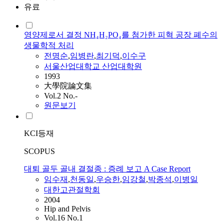
유료
영양제로서 결정 NH₄H₂PO₄를 첨가한 피혁 공장 폐수의
생물학적 처리
전명순
,
임병란
,
최기덕
,
이수구
서울산업대학교 산업대학원
1993
大學院論文集
Vol.2 No.-
원문보기
KCI등재
SCOPUS
대퇴 골두 골내 결절종 : 증례 보고 A Case Report
임수재
,
천동일
,
우승한
,
임강철
,
박종석
,
이병일
대한고관절학회
2004
Hip and Pelvis
Vol.16 No.1