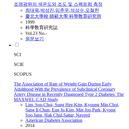
조명광원의 색온도와 조도 및 스펙트럼 측정
최대욱
,
박성진
,
임춘우
,
석성수
,
오철한
慶北大學校 師範大學 科學敎育硏究所
1999
科學敎育硏究誌
Vol.23 No.-
원문보기
SCI
SCIE
SCOPUS
The Association of Rate of Weight Gain During Early
Adulthood With the Prevalence of Subclinical Coronary
Artery Disease in Recently Diagnosed Type 2 Diabetes: The
MAXWEL-CAD Study
Lim
,
Soo
,
Choi, Sung Hee
,
Kim, Kyoung Min
,
Choi,
Sang Il
,
Chun
, Eun Ju
,
Kim, Min Joo
,
Park, Kyong
Soo
,
Jang, Hak Chul
,
Sattar, Naveed
American Diabetes Association
2014