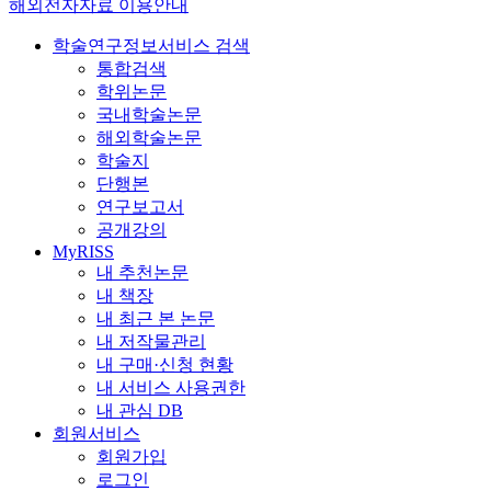
해외전자자료 이용안내
학술연구정보서비스 검색
통합검색
학위논문
국내학술논문
해외학술논문
학술지
단행본
연구보고서
공개강의
MyRISS
내 추천논문
내 책장
내 최근 본 논문
내 저작물관리
내 구매·신청 현황
내 서비스 사용권한
내 관심 DB
회원서비스
회원가입
로그인