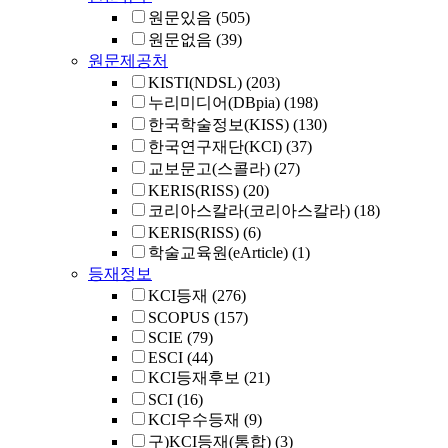
원문있음
(505)
원문없음
(39)
원문제공처
KISTI(NDSL)
(203)
누리미디어(DBpia)
(198)
한국학술정보(KISS)
(130)
한국연구재단(KCI)
(37)
교보문고(스콜라)
(27)
KERIS(RISS)
(20)
코리아스칼라(코리아스칼라)
(18)
KERIS(RISS)
(6)
학술교육원(eArticle)
(1)
등재정보
KCI등재
(276)
SCOPUS
(157)
SCIE
(79)
ESCI
(44)
KCI등재후보
(21)
SCI
(16)
KCI우수등재
(9)
구)KCI등재(통합)
(3)