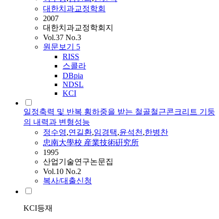
대한치과교정학회
2007
대한치과교정학회지
Vol.37 No.3
원문보기
5
RISS
스콜라
DBpia
NDSL
KCI
일정축력 및 반복 횡하중을 받는 철골철근콘크리트 기둥
의 내력과 변형성능
정수영
,
연길환
,
임경택
,
윤석천
,
한병찬
忠南大學校 産業技術硏究所
1995
산업기술연구논문집
Vol.10 No.2
복사/대출신청
KCI등재