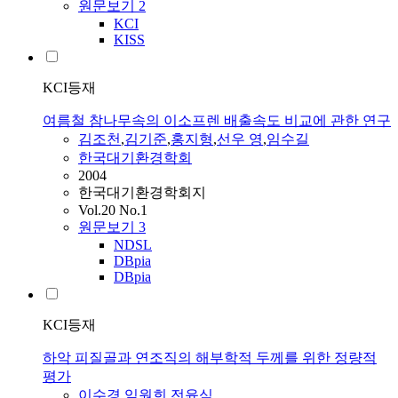
원문보기
2
KCI
KISS
KCI등재
여름철 참나무속의 이소프렌 배출속도 비교에 관한 연구
김조천
,
김기준
,
홍지형
,
선우 영
,
임수길
한국대기환경학회
2004
한국대기환경학회지
Vol.20 No.1
원문보기
3
NDSL
DBpia
DBpia
KCI등재
하악 피질골과 연조직의 해부학적 두께를 위한 정량적
평가
이수경
,
임원희
,
전윤식