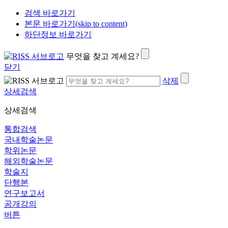
검색 바로가기
본문 바로가기(skip to content)
하단정보 바로가기
무엇을 찾고 계세요?
닫기
삭제
상세검색
상세검색
통합검색
국내학술논문
학위논문
해외학술논문
학술지
단행본
연구보고서
공개강의
버튼