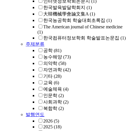
인터넷정보학회논문지
(1)
한국발육발달학회지
(1)
大韓機械學會論文集A
(1)
한국농공학회 학술대회초록집
(1)
The American journal of Chinese medicine
(1)
한국컴퓨터정보학회 학술발표논문집
(1)
주제분류
공학
(81)
농수해양
(73)
의약학
(58)
자연과학
(42)
기타
(28)
교육
(6)
예술체육
(4)
인문학
(2)
사회과학
(2)
복합학
(2)
발행연도
2026
(5)
2025
(18)