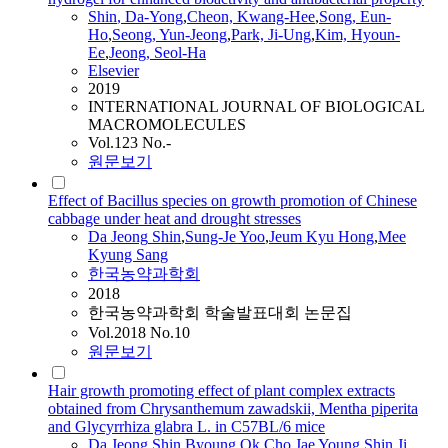
Shin
,
Da
-Yong
,
Cheon, Kwang-Hee
,
Song, Eun-
Ho
,
Seong, Yun-
Jeong
,
Park, Ji-Ung
,
Kim, Hyoun-
Ee
,
Jeong
, Seol-Ha
Elsevier
2019
INTERNATIONAL JOURNAL OF BIOLOGICAL
MACROMOLECULES
Vol.123 No.-
원문보기
Effect of Bacillus species on growth promotion of Chinese
cabbage under heat and drought stresses
Da
Jeong
Shin
,
Sung-Je Yoo
,
Jeum Kyu Hong
,
Mee
Kyung Sang
한국농약과학회
2018
한국농약과학회 학술발표대회 논문집
Vol.2018 No.10
원문보기
Hair growth promoting effect of plant complex extracts
obtained from Chrysanthemum zawadskii, Mentha piperita
and Glycyrrhiza glabra L. in C57BL/6 mice
Da
Jeong
Shin
,
Byoung Ok Cho
,
Jae Young
Shin
,
Ji