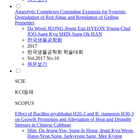
Agarolytic Complexes Consisting Expansin for Synergic
Degradation of Red Algae and Regulation of Gelling
Properties
Da
Woon
JEONG
,
Jeong
Eun HYEON
,
Young-Chul
JOO
,
Sang Kyu
SHIN
,
Sung Ok HAN
한국생물공학회
2017
한국생물공학회 학술대회
Vol.2017 No.10
원문보기
SCIE
KCI등재
SCOPUS
Effect of Bacillus aryabhattai H26-2 and B. siamensis H30-3
on Growth Promotion and Alleviation of Heat and Drought
Stresses in Chinese Cabbage
Shin
,
Da
Jeong
,
Yoo, Sung-Je
,
Hong, Jeum Kyu
,
Weon,
Hang-Yeon
,
Song, Jaekyeong
,
Sang, Mee Kyung