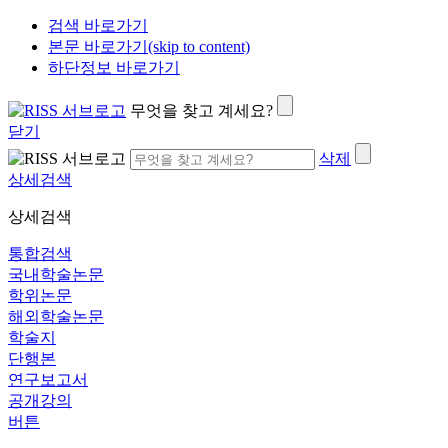
검색 바로가기
본문 바로가기(skip to content)
하단정보 바로가기
무엇을 찾고 계세요?
닫기
삭제
상세검색
상세검색
통합검색
국내학술논문
학위논문
해외학술논문
학술지
단행본
연구보고서
공개강의
버튼