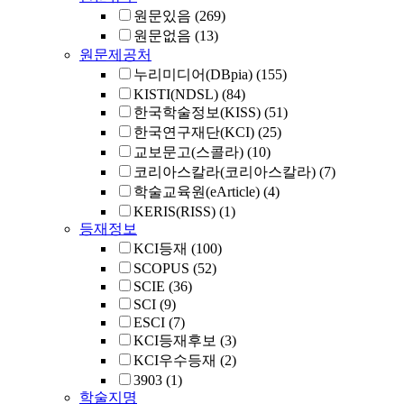
원문있음
(269)
원문없음
(13)
원문제공처
누리미디어(DBpia)
(155)
KISTI(NDSL)
(84)
한국학술정보(KISS)
(51)
한국연구재단(KCI)
(25)
교보문고(스콜라)
(10)
코리아스칼라(코리아스칼라)
(7)
학술교육원(eArticle)
(4)
KERIS(RISS)
(1)
등재정보
KCI등재
(100)
SCOPUS
(52)
SCIE
(36)
SCI
(9)
ESCI
(7)
KCI등재후보
(3)
KCI우수등재
(2)
3903
(1)
학술지명