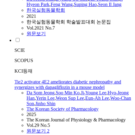
Hyeon Park
,
Feng Wang
,
Suping Hao
,
Seon Il Jang
한국실험동물학회
2021
한국실험동물학회 학술발표대회 논문집
Vol.2021 No.7
원문보기
SCIE
SCOPUS
KCI등재
Tie2 activator 4E2 ameliorates diabetic nephropathy and
synergizes with dapagliflozin in a mouse model
Da
Som
Jeong
,
Soo Min Ko
,
Ji-Young Lee
,
Hyo-
Jeong
Han
,
Yerin Lee
,
Weon Sup Lee
,
Eun-Ah Lee
,
Woo-Chan
Son
,
Jinho
Shin
The Korean Society of Pharmacology
2025
The Korean Journal of Physiology & Pharmacology
Vol.29 No.5
원문보기
2