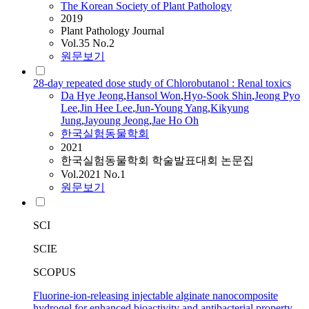
The Korean Society of Plant Pathology
2019
Plant Pathology Journal
Vol.35 No.2
원문보기
28-day repeated dose study of Chlorobutanol : Renal toxics
Da
Hye
Jeong
,
Hansol Won
,
Hyo-Sook
Shin
,
Jeong
Pyo
Lee
,
Jin Hee Lee
,
Jun-Young Yang
,
Kikyung
Jung
,
Jayoung
Jeong
,
Jae Ho Oh
한국실험동물학회
2021
한국실험동물학회 학술발표대회 논문집
Vol.2021 No.1
원문보기
SCI
SCIE
SCOPUS
Fluorine-ion-releasing injectable alginate nanocomposite
hydrogel for enhanced bioactivity and antibacterial property