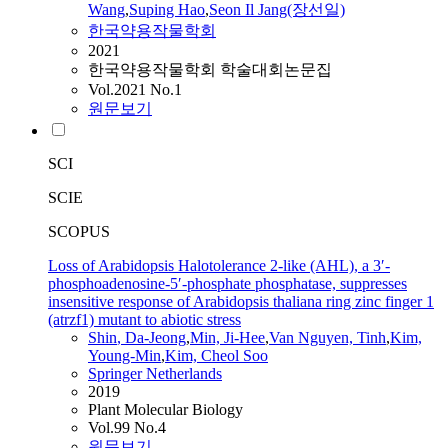
Wang
,
Suping Hao
,
Seon Il Jang(장선일)
한국약용작물학회
2021
한국약용작물학회 학술대회논문집
Vol.2021 No.1
원문보기
SCI
SCIE
SCOPUS
Loss of Arabidopsis Halotolerance 2-like (AHL), a 3′-
phosphoadenosine-5′-phosphate phosphatase, suppresses
insensitive response of Arabidopsis thaliana ring zinc finger 1
(atrzf1) mutant to abiotic stress
Shin
,
Da
-
Jeong
,
Min, Ji-Hee
,
Van Nguyen, Tinh
,
Kim,
Young-Min
,
Kim, Cheol Soo
Springer Netherlands
2019
Plant Molecular Biology
Vol.99 No.4
원문보기