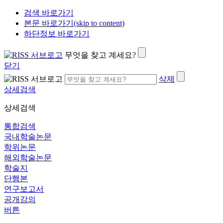
검색 바로가기
본문 바로가기(skip to content)
하단정보 바로가기
무엇을 찾고 계세요?
닫기
삭제
상세검색
상세검색
통합검색
국내학술논문
학위논문
해외학술논문
학술지
단행본
연구보고서
공개강의
버튼