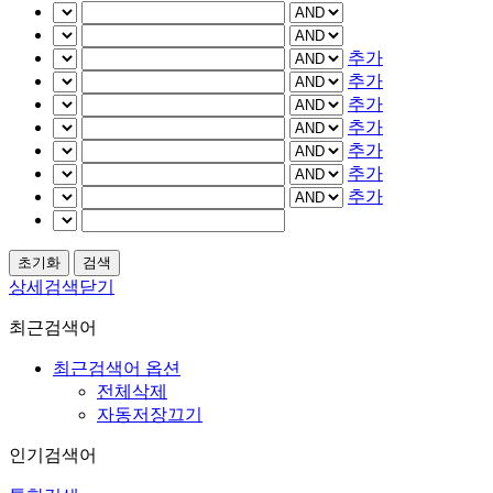
추가
추가
추가
추가
추가
추가
추가
상세검색닫기
최근검색어
최근검색어 옵션
전체삭제
자동저장끄기
인기검색어