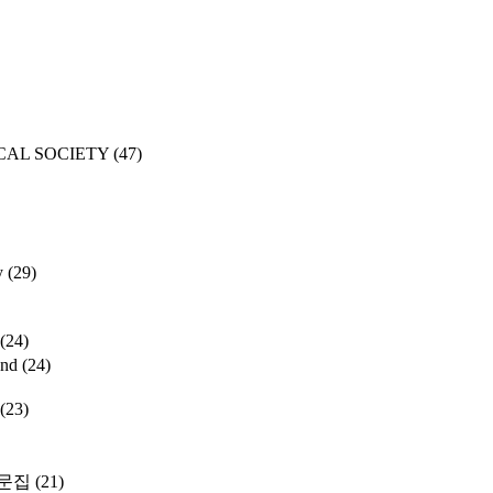
CAL SOCIETY
(47)
y
(29)
(24)
and
(24)
(23)
문집
(21)