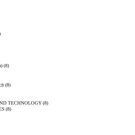
)
m)
(8)
ch
(8)
AND TECHNOLOGY
(8)
ES
(8)