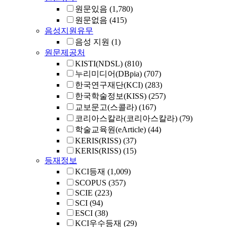
원문있음
(1,780)
원문없음
(415)
음성지원유무
음성 지원
(1)
원문제공처
KISTI(NDSL)
(810)
누리미디어(DBpia)
(707)
한국연구재단(KCI)
(283)
한국학술정보(KISS)
(257)
교보문고(스콜라)
(167)
코리아스칼라(코리아스칼라)
(79)
학술교육원(eArticle)
(44)
KERIS(RISS)
(37)
KERIS(RISS)
(15)
등재정보
KCI등재
(1,009)
SCOPUS
(357)
SCIE
(223)
SCI
(94)
ESCI
(38)
KCI우수등재
(29)