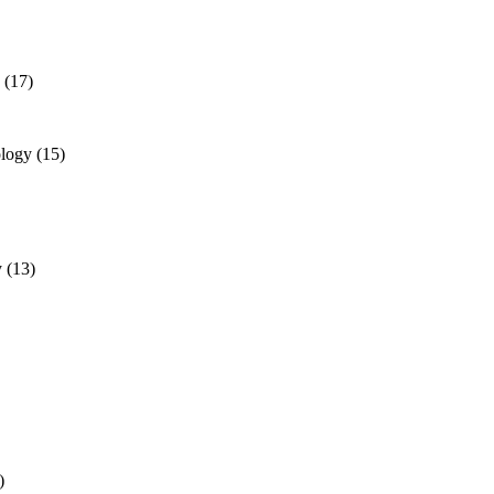
(17)
ology
(15)
y
(13)
)