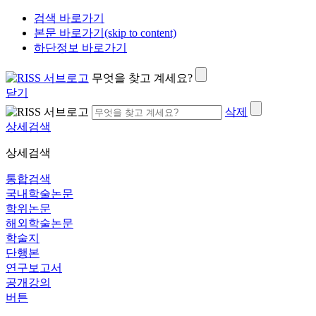
검색 바로가기
본문 바로가기(skip to content)
하단정보 바로가기
무엇을 찾고 계세요?
닫기
삭제
상세검색
상세검색
통합검색
국내학술논문
학위논문
해외학술논문
학술지
단행본
연구보고서
공개강의
버튼