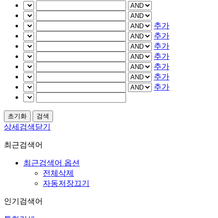
추가
추가
추가
추가
추가
추가
추가
상세검색닫기
최근검색어
최근검색어 옵션
전체삭제
자동저장끄기
인기검색어