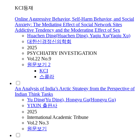
KCI등재
Online Aggressive Behavior, Self-Harm Behavior, and Social
Anxiety: The Mediating Effect of Social Network Sites
Addictive Tendency and the Moderating Effect of Sex
Huachen
Ding
(Huachen
Ding
), Yaqiu Xu(Yaqiu Xu)
대한신경정신의학회
2025
PSYCHIATRY INVESTIGATION
Vol.22 No.9
원문보기
2
KCI
스콜라
An Analysis of India’s Arctic Strategy from the Perspective of
Indian Think Tanks
Yu
Ding
(Yu
Ding
), Hongyu Gu(Hongyu Gu)
YIXIN 출판사
2025
International Academic Tribune
Vol.2 No.3
원문보기