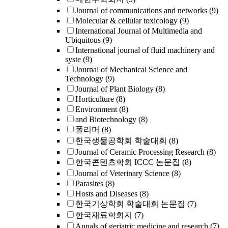
Journal of communications and networks
(9)
Molecular & cellular toxicology
(9)
International Journal of Multimedia and
Ubiquitous
(9)
International journal of fluid machinery and
syste
(9)
Journal of Mechanical Science and
Technology
(9)
Journal of Plant Biology
(8)
Horticulture
(8)
Environment
(8)
and Biotechnology
(8)
폴리머
(8)
한국생물공학회 학술대회
(8)
Journal of Ceramic Processing Research
(8)
한국콘텐츠학회 ICCC 논문집
(8)
Journal of Veterinary Science
(8)
Parasites
(8)
Hosts and Diseases
(8)
한국기상학회 학술대회 논문집
(7)
한국재료학회지
(7)
Annals of geriatric medicine and research
(7)