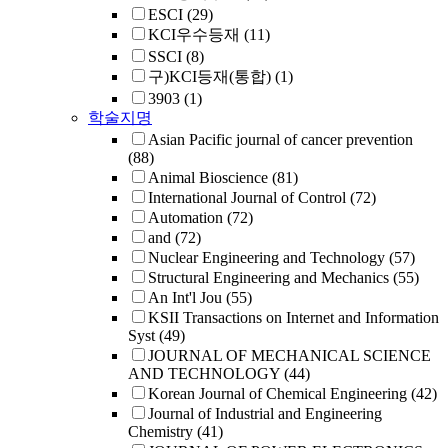
ESCI
(29)
KCI우수등재
(11)
SSCI
(8)
구)KCI등재(통합)
(1)
3903
(1)
학술지명
Asian Pacific journal of cancer prevention
(88)
Animal Bioscience
(81)
International Journal of Control
(72)
Automation
(72)
and
(72)
Nuclear Engineering and Technology
(57)
Structural Engineering and Mechanics
(55)
An Int'l Jou
(55)
KSII Transactions on Internet and Information
Syst
(49)
JOURNAL OF MECHANICAL SCIENCE
AND TECHNOLOGY
(44)
Korean Journal of Chemical Engineering
(42)
Journal of Industrial and Engineering
Chemistry
(41)