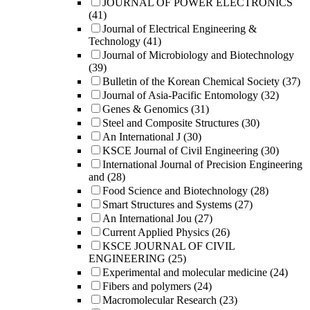
JOURNAL OF POWER ELECTRONICS
(41)
Journal of Electrical Engineering &
Technology
(41)
Journal of Microbiology and Biotechnology
(39)
Bulletin of the Korean Chemical Society
(37)
Journal of Asia-Pacific Entomology
(32)
Genes & Genomics
(31)
Steel and Composite Structures
(30)
An International J
(30)
KSCE Journal of Civil Engineering
(30)
International Journal of Precision Engineering
and
(28)
Food Science and Biotechnology
(28)
Smart Structures and Systems
(27)
An International Jou
(27)
Current Applied Physics
(26)
KSCE JOURNAL OF CIVIL
ENGINEERING
(25)
Experimental and molecular medicine
(24)
Fibers and polymers
(24)
Macromolecular Research
(23)