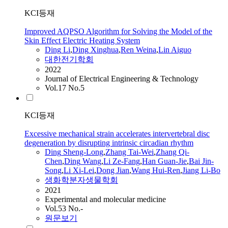
KCI등재
Improved AQPSO Algorithm for Solving the Model of the
Skin Effect Electric Heating System
Ding
Li
,
Ding
Xinghua
,
Ren Weina
,
Lin Aiguo
대한전기학회
2022
Journal of Electrical Engineering & Technology
Vol.17 No.5
KCI등재
Excessive mechanical strain accelerates intervertebral disc
degeneration by disrupting intrinsic circadian rhythm
Ding
Sheng-Long
,
Zhang Tai-Wei
,
Zhang Qi-
Chen
,
Ding
Wang
,
Li Ze-Fang
,
Han Guan-Jie
,
Bai Jin-
Song
,
Li Xi-Lei
,
Dong Jian
,
Wang Hui-Ren
,
Jiang Li-Bo
생화학분자생물학회
2021
Experimental and molecular medicine
Vol.53 No.-
원문보기