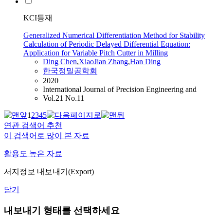
KCI등재
Generalized Numerical Differentiation Method for Stability
Calculation of Periodic Delayed Differential Equation:
Application for Variable Pitch Cutter in Milling
Ding
Chen
,
XiaoJian Zhang
,
Han
Ding
한국정밀공학회
2020
International Journal of Precision Engineering and
Vol.21 No.11
1
2
3
4
5
연관 검색어 추천
이 검색어로 많이 본 자료
활용도 높은 자료
서지정보 내보내기(Export)
닫기
내보내기 형태를 선택하세요