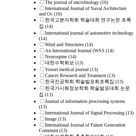
The journal of microbiology
(16)
International Journal of Naval Architecture
and Oc
(16)
한국고분자학회 학술대회 연구논문 초록
집
(14)
International journal of automotive technology
(14)
Wind and Structures
(14)
An International Journal (WAS
(14)
Neurospine
(14)
대한수학회보
(13)
Yonsei medical journal
(13)
Cancer Research and Treatment
(13)
한국진공학회 학술발표회초록집
(13)
한국가시화정보학회 학술발표대회 논문
집
(13)
Journal of information processing systems
(13)
International Journal of Signal Processing
(13)
Image
(13)
International Journal of Future Generation
Communi
(13)