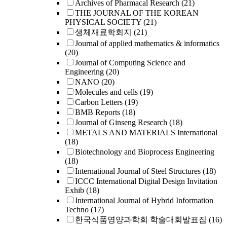
Archives of Pharmacal Research
(21)
THE JOURNAL OF THE KOREAN
PHYSICAL SOCIETY
(21)
생체재료학회지
(21)
Journal of applied mathematics & informatics
(20)
Journal of Computing Science and
Engineering
(20)
NANO
(20)
Molecules and cells
(19)
Carbon Letters
(19)
BMB Reports
(18)
Journal of Ginseng Research
(18)
METALS AND MATERIALS International
(18)
Biotechnology and Bioprocess Engineering
(18)
International Journal of Steel Structures
(18)
ICCC International Digital Design Invitation
Exhib
(18)
International Journal of Hybrid Information
Techno
(17)
한국식품영양과학회 학술대회발표집
(16)