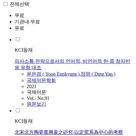
전체선택
무료
기관내 무료
유료
KCI등재
의사소통 전략으로서의 언어적, 비언어적 한·중 청자반
응 유형 대조
윤은경 ( Yoon Eunkyung )
,
정염 (
Ding
Yan )
국제어문학회
2021
국제어문
Vol.- No.91
원문보기
KCI등재
北宋北方陶瓷業興衰之硏究-以定窯系為中心的考察