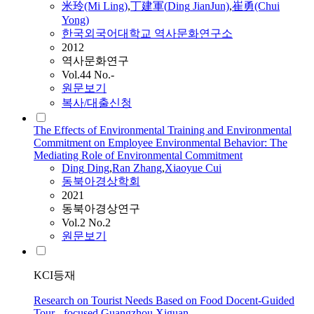
米玲(Mi Ling)
,
丁建軍(
Ding
JianJun)
,
崔勇(Chui
Yong)
한국외국어대학교 역사문화연구소
2012
역사문화연구
Vol.44 No.-
원문보기
복사/대출신청
The Effects of Environmental Training and Environmental
Commitment on Employee Environmental Behavior: The
Mediating Role of Environmental Commitment
Ding
Ding
,
Ran Zhang
,
Xiaoyue Cui
동북아경상학회
2021
동북아경상연구
Vol.2 No.2
원문보기
KCI등재
Research on Tourist Needs Based on Food Docent-Guided
Tour - focused Guangzhou Xiguan