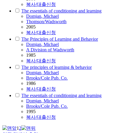
복사/대출신청
The essentials of conditioning and learning
Domjan
, Michael
Thomson/Wadsworth
2005
복사/대출신청
The Principles of Learning and Behavior
Domjan
, Michael
A Division of Wadsworth
1985
복사/대출신청
The principles of learning & behavior
Domjan
, Michael
Brooks/Cole Pub. Co.
1986
복사/대출신청
The essentials of conditioning and learning
Domjan
, Michael
Brooks/Cole Pub. Co.
1995
복사/대출신청
1
2