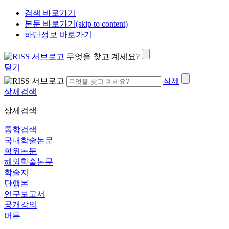
검색 바로가기
본문 바로가기(skip to content)
하단정보 바로가기
무엇을 찾고 계세요?
닫기
삭제
상세검색
상세검색
통합검색
국내학술논문
학위논문
해외학술논문
학술지
단행본
연구보고서
공개강의
버튼