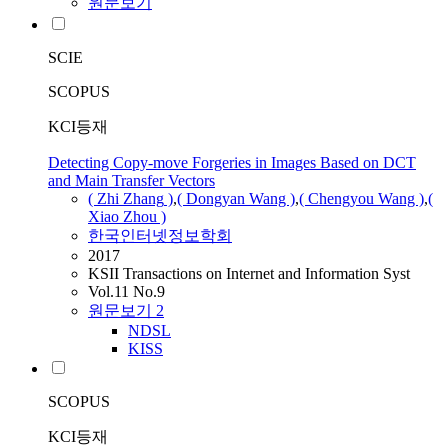
원문보기
SCIE
SCOPUS
KCI등재
Detecting Copy-move Forgeries in Images Based on DCT
and Main Transfer Vectors
( Zhi
Zhang
)
,
(
Dongyan
Wang )
,
( Chengyou Wang )
,
(
Xiao Zhou )
한국인터넷정보학회
2017
KSII Transactions on Internet and Information Syst
Vol.11 No.9
원문보기
2
NDSL
KISS
SCOPUS
KCI등재