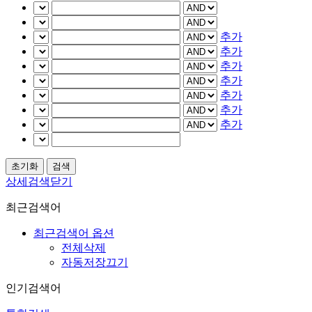
추가
추가
추가
추가
추가
추가
추가
상세검색닫기
최근검색어
최근검색어 옵션
전체삭제
자동저장끄기
인기검색어