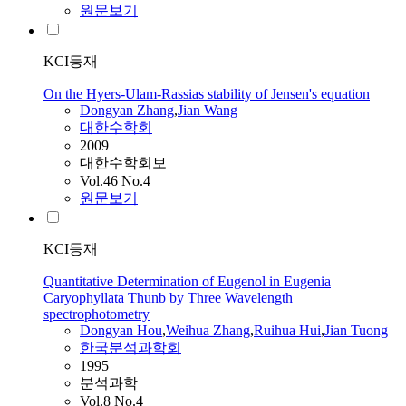
원문보기
KCI등재
On the Hyers-Ulam-Rassias stability of Jensen's equation
Dongyan
Zhang
,
Jian Wang
대한수학회
2009
대한수학회보
Vol.46 No.4
원문보기
KCI등재
Quantitative Determination of Eugenol in Eugenia
Caryophyllata Thunb by Three Wavelength
spectrophotometry
Dongyan
Hou
,
Weihua
Zhang
,
Ruihua Hui
,
Jian Tuong
한국분석과학회
1995
분석과학
Vol.8 No.4