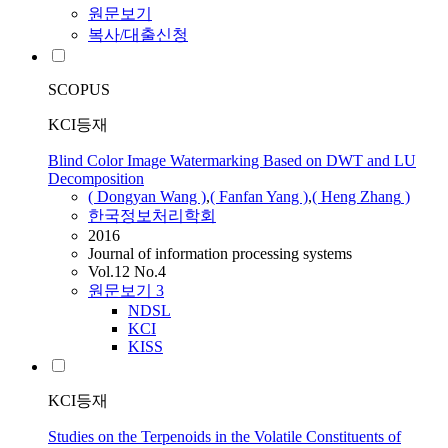
원문보기
복사/대출신청
SCOPUS
KCI등재
Blind Color Image Watermarking Based on DWT and LU
Decomposition
(
Dongyan
Wang )
,
( Fanfan Yang )
,
( Heng
Zhang
)
한국정보처리학회
2016
Journal of information processing systems
Vol.12 No.4
원문보기
3
NDSL
KCI
KISS
KCI등재
Studies on the Terpenoids in the Volatile Constituents of