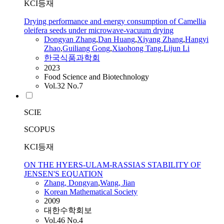
KCI등재
Drying performance and energy consumption of Camellia
oleifera seeds under microwave-vacuum drying
Dongyan
Zhang
,
Dan Huang
,
Xiyang
Zhang
,
Hangyi
Zhao
,
Guiliang Gong
,
Xiaohong Tang
,
Lijun Li
한국식품과학회
2023
Food Science and Biotechnology
Vol.32 No.7
SCIE
SCOPUS
KCI등재
ON THE HYERS-ULAM-RASSIAS STABILITY OF
JENSEN'S EQUATION
Zhang
,
Dongyan
,
Wang, Jian
Korean Mathematical Society
2009
대한수학회보
Vol.46 No.4