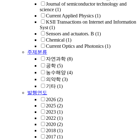
Journal of semiconductor technology and
science
(1)
Current Applied Physics
(1)
KSII Transactions on Internet and Information
Syst
(1)
Sensors and actuators. B
(1)
Chemical
(1)
Current Optics and Photonics
(1)
주제분류
자연과학
(8)
공학
(5)
농수해양
(4)
의약학
(3)
기타
(1)
발행연도
2026
(2)
2025
(2)
2023
(1)
2022
(1)
2020
(2)
2018
(1)
2017
(1)