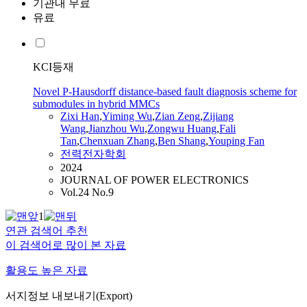
기관내 무료
유료
KCI등재
Novel P‑Hausdorff distance‑based fault diagnosis scheme for
submodules in hybrid MMCs
Zixi Han
,
Yiming Wu
,
Zian Zeng
,
Zijiang
Wang
,
Jianzhou Wu
,
Zongwu Huang
,
Fali
Tan
,
Chenxuan Zhang
,
Ben Shang
,
Youping
Fan
전력전자학회
2024
JOURNAL OF POWER ELECTRONICS
Vol.24 No.9
1
연관 검색어 추천
이 검색어로 많이 본 자료
활용도 높은 자료
서지정보 내보내기(Export)