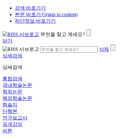
검색 바로가기
본문 바로가기(skip to content)
하단정보 바로가기
무엇을 찾고 계세요?
닫기
삭제
상세검색
상세검색
통합검색
국내학술논문
학위논문
해외학술논문
학술지
단행본
연구보고서
공개강의
버튼