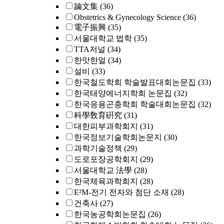
論文集
(36)
Obstetrics & Gynecology Science
(36)
電子振興
(35)
서울대학교 법학
(35)
TTA저널
(34)
한맛한얼
(34)
설비
(33)
한국철도학회 학술발표대회논문집
(33)
한국태양에너지학회 논문집
(32)
한국응용곤충학회 학술대회논문집
(32)
科學敎育硏究
(31)
대한피부과학회지
(31)
한국정보기술학회논문지
(30)
과학기술정책
(29)
도로포장공학회지
(29)
서울대학교 法學
(28)
한국체육과학회지
(28)
E²M-전기 전자와 첨단 소재
(28)
건축사
(27)
한국농공학회논문집
(26)