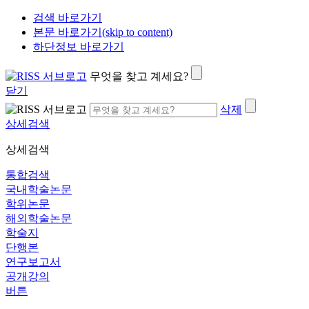
검색 바로가기
본문 바로가기(skip to content)
하단정보 바로가기
무엇을 찾고 계세요?
닫기
삭제
상세검색
상세검색
통합검색
국내학술논문
학위논문
해외학술논문
학술지
단행본
연구보고서
공개강의
버튼