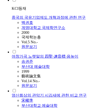
KCI등재
중국의 국유기업제도 개혁과정에 관한 연구
백권호
계명대학교 국제학연구소
2000
국제학논총
Vol.5 No.-
원문보기
여창가곡 노랫말의 四聖·連音標·음높이
송권준
부산대 예술대학
1999
藝術論文集
Vol.14 No.-
원문보기
영산회상의 관악기 시김새에 관한 비교 연구
宋權準
부산대학교 예술대학