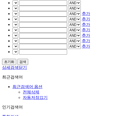
추가
추가
추가
추가
추가
추가
추가
상세검색닫기
최근검색어
최근검색어 옵션
전체삭제
자동저장끄기
인기검색어