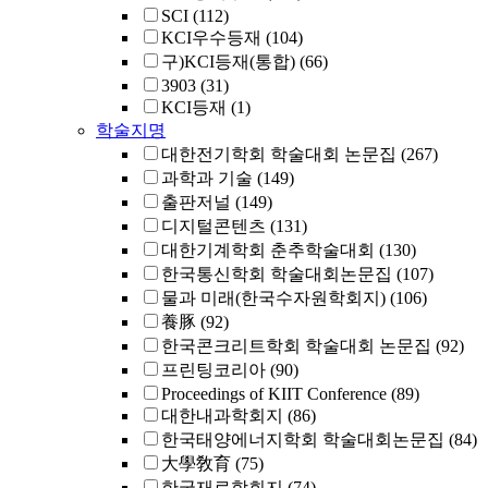
SCI
(112)
KCI우수등재
(104)
구)KCI등재(통합)
(66)
3903
(31)
KCI등재
(1)
학술지명
대한전기학회 학술대회 논문집
(267)
과학과 기술
(149)
출판저널
(149)
디지털콘텐츠
(131)
대한기계학회 춘추학술대회
(130)
한국통신학회 학술대회논문집
(107)
물과 미래(한국수자원학회지)
(106)
養豚
(92)
한국콘크리트학회 학술대회 논문집
(92)
프린팅코리아
(90)
Proceedings of KIIT Conference
(89)
대한내과학회지
(86)
한국태양에너지학회 학술대회논문집
(84)
大學敎育
(75)
한국재료학회지
(74)