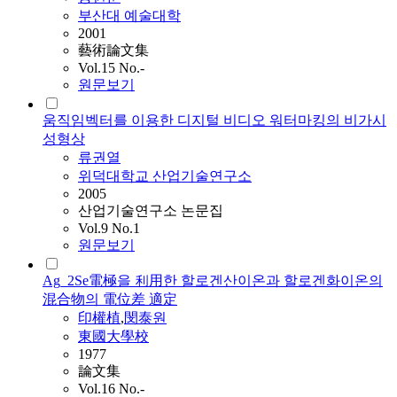
부산대 예술대학
2001
藝術論文集
Vol.15 No.-
원문보기
움직임벡터를 이용한 디지털 비디오 워터마킹의 비가시
성형상
류권열
위덕대학교 산업기술연구소
2005
산업기술연구소 논문집
Vol.9 No.1
원문보기
Ag_2Se電極을 利用한 할로겐산이온과 할로겐화이온의
混合物의 電位差 適定
印權植
,
閔泰원
東國大學校
1977
論文集
Vol.16 No.-