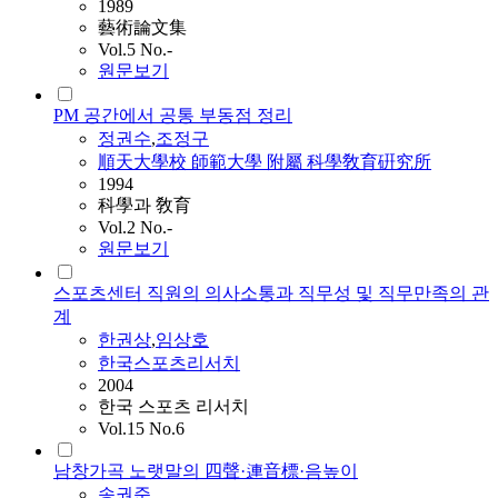
1989
藝術論文集
Vol.5 No.-
원문보기
PM 공간에서 공통 부동점 정리
정권수
,
조정구
順天大學校 師範大學 附屬 科學敎育硏究所
1994
科學과 敎育
Vol.2 No.-
원문보기
스포츠센터 직원의 의사소통과 직무성 및 직무만족의 관
계
한권상
,
임상호
한국스포츠리서치
2004
한국 스포츠 리서치
Vol.15 No.6
남창가곡 노랫말의 四聲·連音標·음높이
송권준