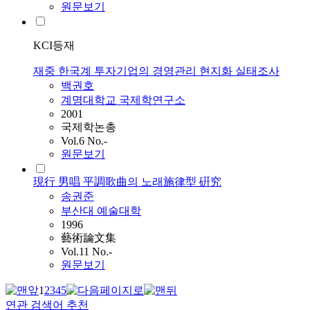
원문보기
KCI등재
재중 한국계 투자기업의 경영관리 현지화 실태조사
백권호
계명대학교 국제학연구소
2001
국제학논총
Vol.6 No.-
원문보기
現行 男唱 平調歌曲의 노래施律型 硏究
송권준
부산대 예술대학
1996
藝術論文集
Vol.11 No.-
원문보기
1
2
3
4
5
연관 검색어 추천