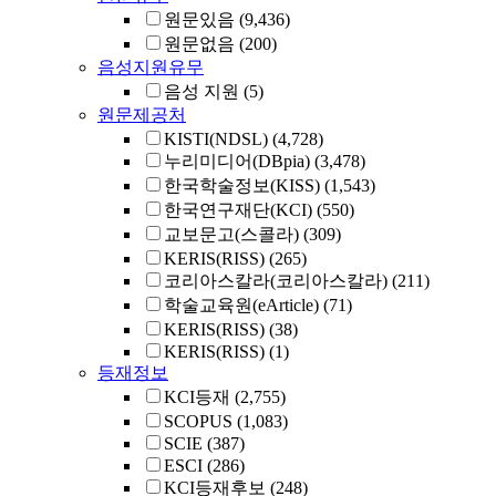
원문있음
(9,436)
원문없음
(200)
음성지원유무
음성 지원
(5)
원문제공처
KISTI(NDSL)
(4,728)
누리미디어(DBpia)
(3,478)
한국학술정보(KISS)
(1,543)
한국연구재단(KCI)
(550)
교보문고(스콜라)
(309)
KERIS(RISS)
(265)
코리아스칼라(코리아스칼라)
(211)
학술교육원(eArticle)
(71)
KERIS(RISS)
(38)
KERIS(RISS)
(1)
등재정보
KCI등재
(2,755)
SCOPUS
(1,083)
SCIE
(387)
ESCI
(286)
KCI등재후보
(248)