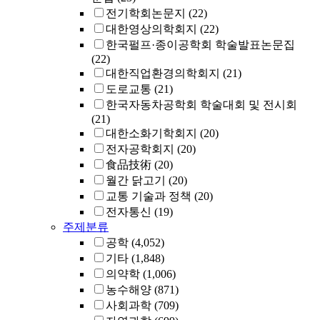
전기학회논문지
(22)
대한영상의학회지
(22)
한국펄프·종이공학회 학술발표논문집
(22)
대한직업환경의학회지
(21)
도로교통
(21)
한국자동차공학회 학술대회 및 전시회
(21)
대한소화기학회지
(20)
전자공학회지
(20)
食品技術
(20)
월간 닭고기
(20)
교통 기술과 정책
(20)
전자통신
(19)
주제분류
공학
(4,052)
기타
(1,848)
의약학
(1,006)
농수해양
(871)
사회과학
(709)