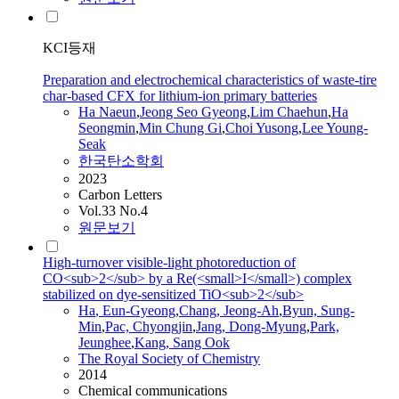
KCI등재
Preparation and electrochemical characteristics of waste-tire
char-based CFX for lithium-ion primary batteries
Ha
Naeun
,
Jeong Seo
Gyeong
,
Lim Chaehun
,
Ha
Seongmin
,
Min Chung Gi
,
Choi Yusong
,
Lee Young-
Seak
한국탄소학회
2023
Carbon Letters
Vol.33 No.4
원문보기
High-turnover visible-light photoreduction of
CO<sub>2</sub> by a Re(<small>I</small>) complex
stabilized on dye-sensitized TiO<sub>2</sub>
Ha
, Eun-
Gyeong
,
Chang, Jeong-Ah
,
Byun, Sung-
Min
,
Pac, Chyongjin
,
Jang, Dong-Myung
,
Park,
Jeunghee
,
Kang, Sang Ook
The Royal Society of Chemistry
2014
Chemical communications