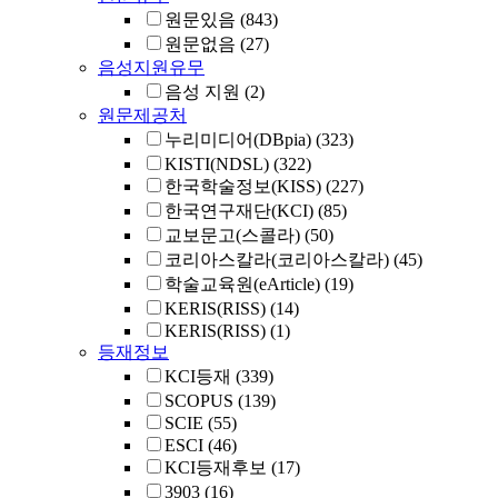
원문있음
(843)
원문없음
(27)
음성지원유무
음성 지원
(2)
원문제공처
누리미디어(DBpia)
(323)
KISTI(NDSL)
(322)
한국학술정보(KISS)
(227)
한국연구재단(KCI)
(85)
교보문고(스콜라)
(50)
코리아스칼라(코리아스칼라)
(45)
학술교육원(eArticle)
(19)
KERIS(RISS)
(14)
KERIS(RISS)
(1)
등재정보
KCI등재
(339)
SCOPUS
(139)
SCIE
(55)
ESCI
(46)
KCI등재후보
(17)
3903
(16)