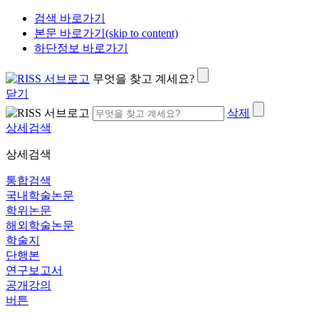
검색 바로가기
본문 바로가기(skip to content)
하단정보 바로가기
무엇을 찾고 계세요?
닫기
삭제
상세검색
상세검색
통합검색
국내학술논문
학위논문
해외학술논문
학술지
단행본
연구보고서
공개강의
버튼