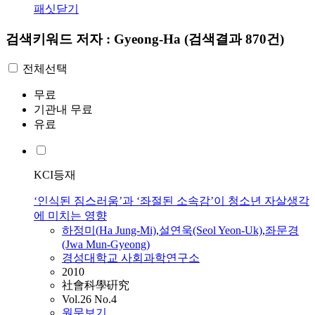
패싯닫기
검색키워드
저자 : Gyeong-Ha
(검색결과 870건)
전체선택
무료
기관내 무료
유료
KCI등재
‘인식된 짐스러움’과 ‘좌절된 소속감’이 청소년 자살생각
에 미치는 영향
하정미(
Ha
Jung-Mi)
,
설연욱(Seol Yeon-Uk)
,
좌문경
(Jwa Mun-
Gyeong
)
경성대학교 사회과학연구소
2010
社會科學硏究
Vol.26 No.4
원문보기