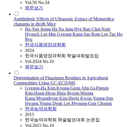
Vol.50 No.34
원문보기
Antidiabetic Effects of Ultrasonic Extract of Momordica
charantia in db/db Mice
Ha
-Yun Jeong
,
Ha
Na Jang
,
Hye Ran Choi
,
Nam
Hyouck Lee
,
Min
Gyeong
Kang
,
Sae Rom Lee
,
Tae Ho
Ryu
한국식품영양과학회
2024
한국식품영양과학회 학술대회발표집
Vol.2024 No.10
원문보기
Determination of Fluazinam Residues in Agricultural
Commodities Using GC-ECD/MS
Gyeong-Ha
Kim
,
Kyung-Geun Ahn
,
Gi-Ppeum
Kim
,
Hong-Heon Rhee
,
Ryeon-Woong
Kang
,
Myunghyun Kim
,
Heeju Kwon
,
Young-Sun
Hwang
,
Young Deuk Lee
,
Myoung-Gun Choung
한국농약과학회
2015
한국농약과학회 학술발표대회 논문집
Vol.2015 No.10