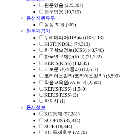
원문있음
(225,207)
원문없음
(10,719)
음성지원유무
음성 지원
(362)
원문제공처
누리미디어(DBpia)
(103,113)
KISTI(NDSL)
(74,313)
한국학술정보(KISS)
(48,740)
한국연구재단(KCI)
(21,722)
KERIS(RISS)
(13,835)
교보문고(스콜라)
(12,617)
코리아스칼라(코리아스칼라)
(5,590)
학술교육원(eArticle)
(2,604)
KERIS(RISS)
(1,540)
KERIS(RISS)
(3)
학지사
(1)
등재정보
KCI등재
(97,281)
SCOPUS
(35,834)
SCIE
(18,344)
KCI등재후보
(7,570)