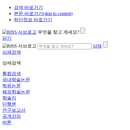
검색 바로가기
본문 바로가기(skip to content)
하단정보 바로가기
무엇을 찾고 계세요?
닫기
삭제
상세검색
상세검색
통합검색
국내학술논문
학위논문
해외학술논문
학술지
단행본
연구보고서
공개강의
버튼