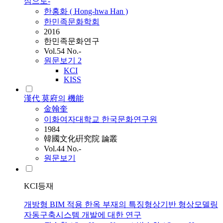
심으로-
한홍화 ( Hong-hwa
Han
)
한민족문화학회
2016
한민족문화연구
Vol.54 No.-
원문보기
2
KCI
KISS
漢代 莫府의 機能
金翰奎
이화여자대학교 한국문화연구원
1984
韓國文化硏究院 論叢
Vol.44 No.-
원문보기
KCI등재
개방형 BIM 적용 한옥 부재의 특징형상기반 형상모델링
자동구축시스템 개발에 대한 연구