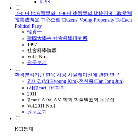
KISS
1995년 地方選擧와 1996년 總選擧의 比較硏究 : 政黨別
投票成向을 中心으로 Citizens' Voting Propensity To Each
Political Party
韓貞一
建國大學校 社會科學硏究所
1997
社會科學論叢
Vol.2 No.-
원문보기
환경분석기반 한옥 시공 시뮬레이션에 관한 연구
김미경(Mi Kyoung Kim)
,
전한종(
Han
Jong Jun)
(사)한국CDE학회
2011
한국 CAD/CAM 학회 학술발표회 논문집
Vol.2011 No.1
원문보기
KCI등재