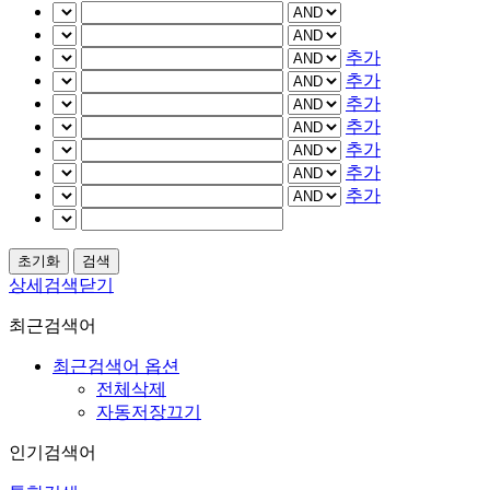
추가
추가
추가
추가
추가
추가
추가
상세검색닫기
최근검색어
최근검색어 옵션
전체삭제
자동저장끄기
인기검색어