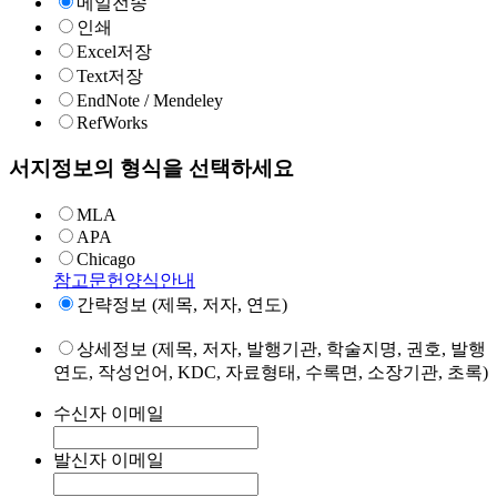
메일전송
인쇄
Excel저장
Text저장
EndNote / Mendeley
RefWorks
서지정보의 형식을 선택하세요
MLA
APA
Chicago
참고문헌양식안내
간략정보 (제목, 저자, 연도)
상세정보 (제목, 저자, 발행기관, 학술지명, 권호, 발행
연도, 작성언어, KDC, 자료형태, 수록면, 소장기관, 초록)
수신자 이메일
발신자 이메일