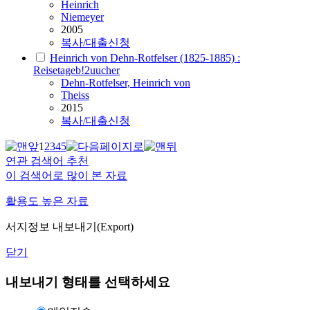
Heinrich
Niemeyer
2005
복사/대출신청
Heinrich von Dehn-Rotfelser (1825-1885) :
Reisetageb!2uucher
Dehn-Rotfelser,
Heinrich
von
Theiss
2015
복사/대출신청
1
2
3
4
5
연관 검색어 추천
이 검색어로 많이 본 자료
활용도 높은 자료
서지정보 내보내기(Export)
닫기
내보내기 형태를 선택하세요