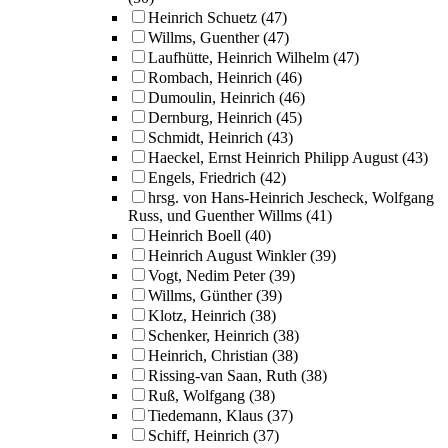
Heinrich Schuetz
(47)
Willms, Guenther
(47)
Laufhütte, Heinrich Wilhelm
(47)
Rombach, Heinrich
(46)
Dumoulin, Heinrich
(46)
Dernburg, Heinrich
(45)
Schmidt, Heinrich
(43)
Haeckel, Ernst Heinrich Philipp August
(43)
Engels, Friedrich
(42)
hrsg. von Hans-Heinrich Jescheck, Wolfgang
Russ, und Guenther Willms
(41)
Heinrich Boell
(40)
Heinrich August Winkler
(39)
Vogt, Nedim Peter
(39)
Willms, Günther
(39)
Klotz, Heinrich
(38)
Schenker, Heinrich
(38)
Heinrich, Christian
(38)
Rissing-van Saan, Ruth
(38)
Ruß, Wolfgang
(38)
Tiedemann, Klaus
(37)
Schiff, Heinrich
(37)