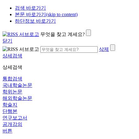
검색 바로가기
본문 바로가기(skip to content)
하단정보 바로가기
무엇을 찾고 계세요?
닫기
삭제
상세검색
상세검색
통합검색
국내학술논문
학위논문
해외학술논문
학술지
단행본
연구보고서
공개강의
버튼