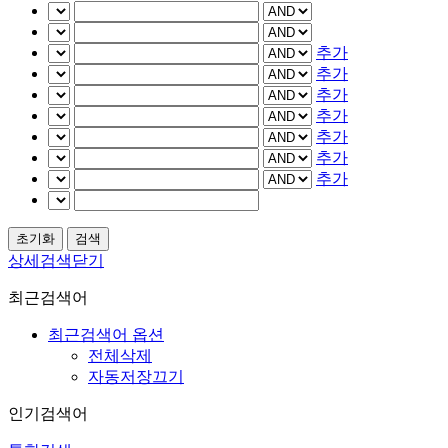
추가
추가
추가
추가
추가
추가
추가
상세검색닫기
최근검색어
최근검색어 옵션
전체삭제
자동저장끄기
인기검색어