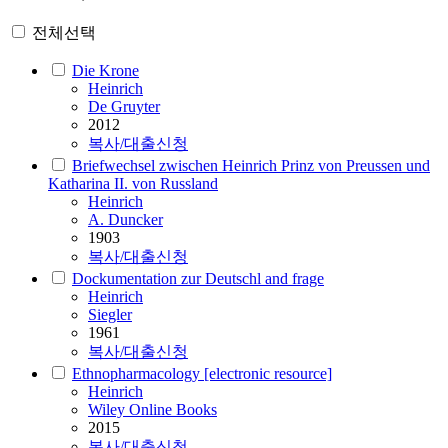
전체선택
Die Krone
Heinrich
De Gruyter
2012
복사/대출신청
Briefwechsel zwischen Heinrich Prinz von Preussen und
Katharina II. von Russland
Heinrich
A. Duncker
1903
복사/대출신청
Dockumentation zur Deutschl and frage
Heinrich
Siegler
1961
복사/대출신청
Ethnopharmacology [electronic resource]
Heinrich
Wiley Online Books
2015
복사/대출신청