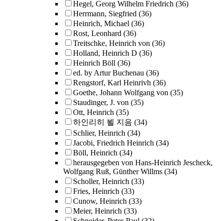
Hegel, Georg Wilhelm Friedrich
(36)
Herrmann, Siegfried
(36)
Heinrich, Michael
(36)
Rost, Leonhard
(36)
Treitschke, Heinrich von
(36)
Holland, Heinrich D
(36)
Heinrich Böll
(36)
ed. by Artur Buchenau
(36)
Rengstorf, Karl Heinrivh
(36)
Goethe, Johann Wolfgang von
(35)
Staudinger, J. von
(35)
Ott, Heinrich
(35)
하인리히 뵐 지음
(34)
Schlier, Heinrich
(34)
Jacobi, Friedrich Heinrich
(34)
Böll, Heinrich
(34)
herausgegeben von Hans-Heinrich Jescheck,
Wolfgang Ruß, Günther Willms
(34)
Scholler, Heinrich
(33)
Fries, Heinrich
(33)
Cunow, Heinrich
(33)
Meier, Heinrich
(33)
Schneider, Peter-Paul
(32)