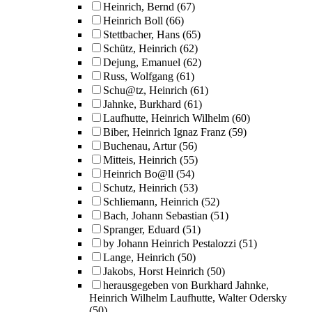
Heinrich, Bernd
(67)
Heinrich Boll
(66)
Stettbacher, Hans
(65)
Schütz, Heinrich
(62)
Dejung, Emanuel
(62)
Russ, Wolfgang
(61)
Schu@tz, Heinrich
(61)
Jahnke, Burkhard
(61)
Laufhutte, Heinrich Wilhelm
(60)
Biber, Heinrich Ignaz Franz
(59)
Buchenau, Artur
(56)
Mitteis, Heinrich
(55)
Heinrich Bo@ll
(54)
Schutz, Heinrich
(53)
Schliemann, Heinrich
(52)
Bach, Johann Sebastian
(51)
Spranger, Eduard
(51)
by Johann Heinrich Pestalozzi
(51)
Lange, Heinrich
(50)
Jakobs, Horst Heinrich
(50)
herausgegeben von Burkhard Jahnke,
Heinrich Wilhelm Laufhutte, Walter Odersky
(50)