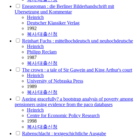
Eneasroman : die Berliner Bilderhandschrift mit
Ubersetzung und Kommentar
Heinrich
Deutscher Klassiker Verlag
1992
복사/대출신청
Reinhart Fuchs : mittelhochdeutsch und neuhochdeutsche
Heinrich
Philipp Reclam
1987
복사/대출신청
The crown : a tale of Sir Gawein and King Arthur's court
Heinrich
University of Nebraska Press
1989
복사/대출신청
Ageing gracefully? a bootstrap analysis of poverty among
pensioners using evidence from the paco databases
Heinrich
Centre for Economic Policy Research
1998
복사/대출신청
Rabenschlacht : textgeschichtliche Ausgabe