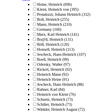
Heine, Heinrich
(696)
Kleist, Heinrich von
(395)
Pestalozzi, Johann Heinrich
(332)
Boll, Heinrich
(255)
Mann, Heinrich
(210)
Germany
(160)
Marx, Karl Heinrich
(141)
Bo@ll, Heinrich
(131)
Böll, Heinrich
(120)
Honsell, Heinrich
(113)
Jescheck, Hans-Heinrich
(107)
Boell, Heinrich
(99)
Odersky, Walter
(97)
Rickert, Heinrich
(92)
Heinrich Mann
(92)
Heinrich Heine
(91)
Jescheck, Hans Heinrich
(88)
Rahner, Karl
(84)
Heinrich von Kleist
(76)
Schuetz, Heinrich
(73)
Schilier, Heinrich
(73)
Winkler, Heinrich August
(72)