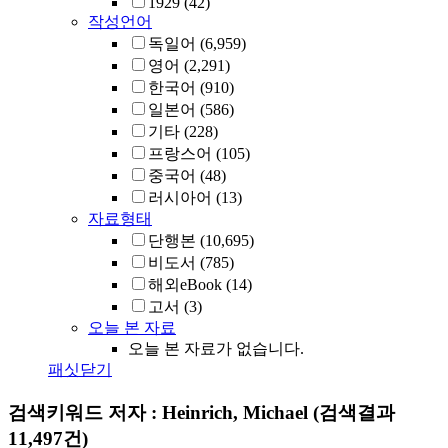
1929
(42)
작성언어
독일어
(6,959)
영어
(2,291)
한국어
(910)
일본어
(586)
기타
(228)
프랑스어
(105)
중국어
(48)
러시아어
(13)
자료형태
단행본
(10,695)
비도서
(785)
해외eBook
(14)
고서
(3)
오늘 본 자료
오늘 본 자료가 없습니다.
패싯닫기
검색키워드
저자 : Heinrich, Michael
(검색결과
11,497건)