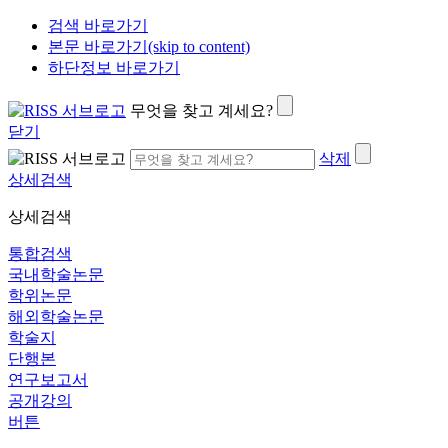
검색 바로가기
본문 바로가기(skip to content)
하단정보 바로가기
무엇을 찾고 계세요?
닫기
삭제
상세검색
상세검색
통합검색
국내학술논문
학위논문
해외학술논문
학술지
단행본
연구보고서
공개강의
버튼