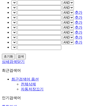
추가
추가
추가
추가
추가
추가
추가
상세검색닫기
최근검색어
최근검색어 옵션
전체삭제
자동저장끄기
인기검색어