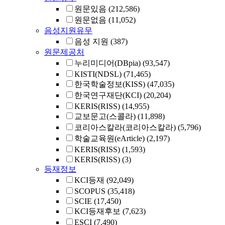
원문있음
(212,586)
원문없음
(11,052)
음성지원유무
음성 지원
(387)
원문제공처
누리미디어(DBpia)
(93,547)
KISTI(NDSL)
(71,465)
한국학술정보(KISS)
(47,035)
한국연구재단(KCI)
(20,204)
KERIS(RISS)
(14,955)
교보문고(스콜라)
(11,898)
코리아스칼라(코리아스칼라)
(5,796)
학술교육원(eArticle)
(2,197)
KERIS(RISS)
(1,593)
KERIS(RISS)
(3)
등재정보
KCI등재
(92,049)
SCOPUS
(35,418)
SCIE
(17,450)
KCI등재후보
(7,623)
ESCI
(7,490)