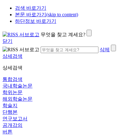
검색 바로가기
본문 바로가기(skip to content)
하단정보 바로가기
무엇을 찾고 계세요?
닫기
삭제
상세검색
상세검색
통합검색
국내학술논문
학위논문
해외학술논문
학술지
단행본
연구보고서
공개강의
버튼