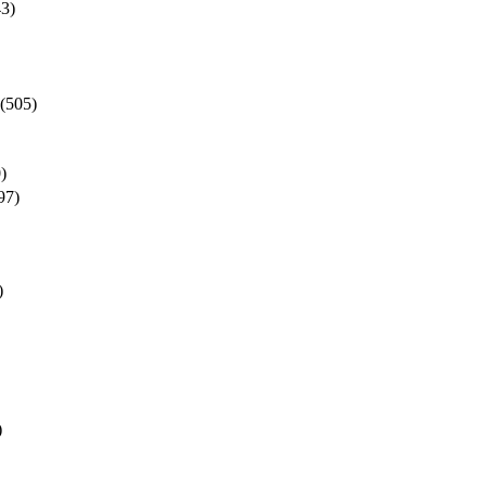
43)
(505)
)
97)
)
)