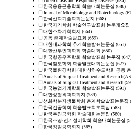
Tuberculosis and Respiratory Diseases
(686)
한국응용곤충학회 학술대회논문집
(686)
Journal of Microbiology and Biotechnology
(6
한국산학기술학회논문지
(668)
한국자기학회 학술연구발표회 논문개요집
대한소화기학회지
(664)
공동 춘계학술발표회
(659)
대한내과학회 추계학술발표논문집
(651)
대한산부인과학회 학술대회
(650)
한국항공우주학회 학술발표회 논문집
(647
한국철도학회 학술발표대회논문집
(627)
한국물환경학회·대한상하수도학회 공동 
Annals of Surgical Treatment and Research(A
Annals of Surgical Treatment and Research
(59
한국농업기계학회 학술발표논문집
(591)
대한정형외과학회지
(589)
생화학분자생물학회 춘계학술발표논문집
한국진공학회 학술발표회초록집
(583)
한국추진공학회 학술대회논문집
(580)
한국조명·전기설비학회 학술대회논문집
(5
한국정밀공학회지
(565)