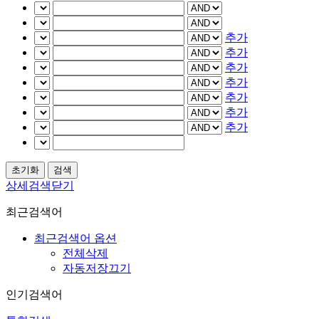
추가
추가
추가
추가
추가
추가
추가
상세검색닫기
최근검색어
최근검색어 옵션
전체삭제
자동저장끄기
인기검색어