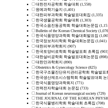
대한전자공학회 학술대회
(1,558)
원예과학기술지
(1,401)
대한피부과학회 학술발표대회집
(1,335)
한국생물공학회 학술대회
(1,303)
한국소음진동공학회 학술대회논문집
(1,15
Bulletin of the Korean Chemical Society
(1,076
한국식품영양과학회 학술대회발표집
(1,06
한국정보처리학회 학술대회논문집
(1,041)
대한피부과학회지
(907)
한국토양비료학회 학술발표회 초록집
(903
대한설비공학회 학술발표대회논문집
(898)
대한안과학회지
(890)
Obstetrics & Gynecology Science
(825)
한국구조물진단유지관리공학회 학술발표회
한국생산제조시스템학회 학술발표대회 논
한국식품영양과학회지
(771)
전력전자학술대회 논문집
(733)
Journal of Korean neurosurgical society
(729)
THE JOURNAL OF THE KOREAN PHYSI
한국식물병리학회 학술대회 초록집
(708)