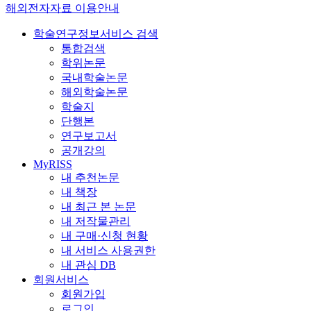
해외전자자료 이용안내
학술연구정보서비스 검색
통합검색
학위논문
국내학술논문
해외학술논문
학술지
단행본
연구보고서
공개강의
MyRISS
내 추천논문
내 책장
내 최근 본 논문
내 저작물관리
내 구매·신청 현황
내 서비스 사용권한
내 관심 DB
회원서비스
회원가입
로그인