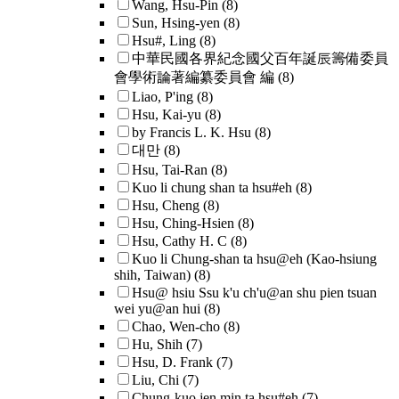
Wang, Hsu-Pin
(8)
Sun, Hsing-yen
(8)
Hsu#, Ling
(8)
中華民國各界紀念國父百年誕辰籌備委員
會學術論著編纂委員會 編
(8)
Liao, P'ing
(8)
Hsu, Kai-yu
(8)
by Francis L. K. Hsu
(8)
대만
(8)
Hsu, Tai-Ran
(8)
Kuo li chung shan ta hsu#eh
(8)
Hsu, Cheng
(8)
Hsu, Ching-Hsien
(8)
Hsu, Cathy H. C
(8)
Kuo li Chung-shan ta hsu@eh (Kao-hsiung
shih, Taiwan)
(8)
Hsu@ hsiu Ssu k'u ch'u@an shu pien tsuan
wei yu@an hui
(8)
Chao, Wen-cho
(8)
Hu, Shih
(7)
Hsu, D. Frank
(7)
Liu, Chi
(7)
Chung-kuo jen min ta hsu#eh
(7)