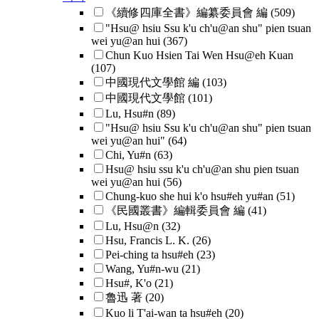
《續修四庫全書》編纂委員會 編
(509)
"Hsu@ hsiu Ssu k'u ch'u@an shu" pien tsuan
wei yu@an hui
(367)
Chun Kuo Hsien Tai Wen Hsu@eh Kuan
(107)
中國現代文學館 編
(103)
中國現代文學館
(101)
Lu, Hsu#n
(89)
"Hsu@ hsiu Ssu k'u ch'u@an shu" pien tsuan
wei yu@an hui"
(64)
Chi, Yu#n
(63)
Hsu@ hsiu ssu k'u ch'u@an shu pien tsuan
wei yu@an hui
(56)
Chung-kuo she hui k'o hsu#eh yu#an
(51)
《民國叢書》編輯委員會 編
(41)
Lu, Hsu@n
(32)
Hsu, Francis L. K.
(26)
Pei-ching ta hsu#eh
(23)
Wang, Yu#n-wu
(21)
Hsu#, K'o
(21)
魯迅 著
(20)
Kuo li T'ai-wan ta hsu#eh
(20)