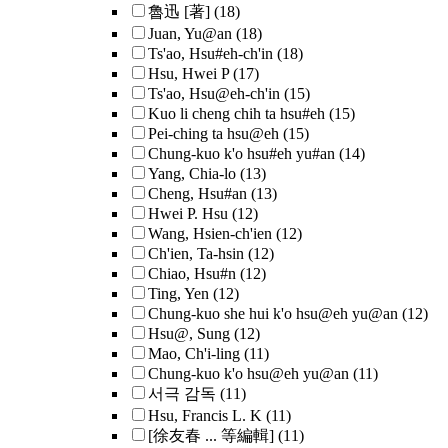
魯迅 [著]
(18)
Juan, Yu@an
(18)
Ts'ao, Hsu#eh-ch'in
(18)
Hsu, Hwei P
(17)
Ts'ao, Hsu@eh-ch'in
(15)
Kuo li cheng chih ta hsu#eh
(15)
Pei-ching ta hsu@eh
(15)
Chung-kuo k'o hsu#eh yu#an
(14)
Yang, Chia-lo
(13)
Cheng, Hsu#an
(13)
Hwei P. Hsu
(12)
Wang, Hsien-ch'ien
(12)
Ch'ien, Ta-hsin
(12)
Chiao, Hsu#n
(12)
Ting, Yen
(12)
Chung-kuo she hui k'o hsu@eh yu@an
(12)
Hsu@, Sung
(12)
Mao, Ch'i-ling
(11)
Chung-kuo k'o hsu@eh yu@an
(11)
서극 감독
(11)
Hsu, Francis L. K
(11)
[徐友春 ... 等編輯]
(11)