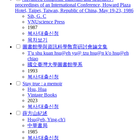
proceedings of an International Conference, Howard Plaza
Hotel, Taipei, Taiwan, Republic of China, May 19-23, 1986
Sih, G. C
VNUscience Press
1987
복사/대출신청
목차보기
圖書館學與資訊科學敎育硏討會論文集
T'u shu kuan
hsu
@eh yu@ tzu
hsu
@n k'o
hsu
@eh
chiao
國立臺灣大學圖書館學系
1993
복사/대출신청
Stay true : a memoir
Hsu
, Hua
Vintage Books
2023
복사/대출신청
薛方山紀述
Hsu
@eh, Ying-ch'i
中華書局
1985
복사/대출신청