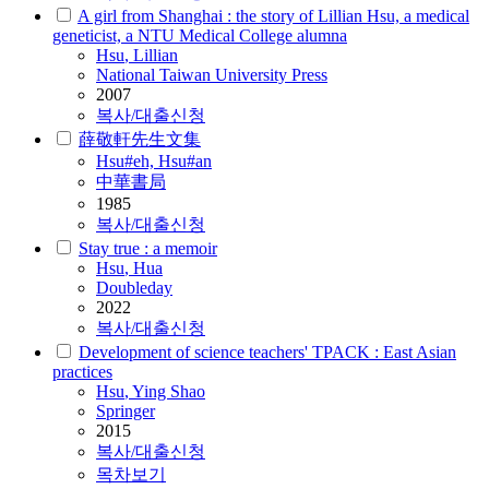
A girl from Shanghai : the story of Lillian Hsu, a medical
geneticist, a NTU Medical College alumna
Hsu
, Lillian
National Taiwan University Press
2007
복사/대출신청
薛敬軒先生文集
Hsu
#eh,
Hsu
#an
中華書局
1985
복사/대출신청
Stay true : a memoir
Hsu
, Hua
Doubleday
2022
복사/대출신청
Development of science teachers' TPACK : East Asian
practices
Hsu
, Ying Shao
Springer
2015
복사/대출신청
목차보기