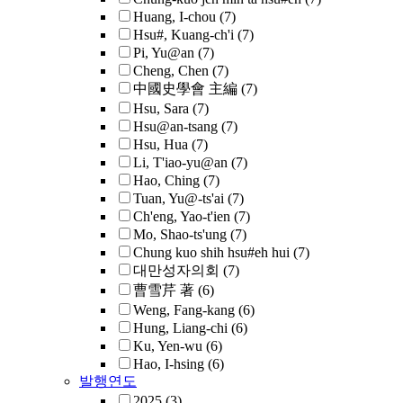
Huang, I-chou
(7)
Hsu#, Kuang-ch'i
(7)
Pi, Yu@an
(7)
Cheng, Chen
(7)
中國史學會 主編
(7)
Hsu, Sara
(7)
Hsu@an-tsang
(7)
Hsu, Hua
(7)
Li, T'iao-yu@an
(7)
Hao, Ching
(7)
Tuan, Yu@-ts'ai
(7)
Ch'eng, Yao-t'ien
(7)
Mo, Shao-ts'ung
(7)
Chung kuo shih hsu#eh hui
(7)
대만성자의회
(7)
曹雪芹 著
(6)
Weng, Fang-kang
(6)
Hung, Liang-chi
(6)
Ku, Yen-wu
(6)
Hao, I-hsing
(6)
발행연도
2025
(3)