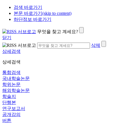
검색 바로가기
본문 바로가기(skip to content)
하단정보 바로가기
무엇을 찾고 계세요?
닫기
삭제
상세검색
상세검색
통합검색
국내학술논문
학위논문
해외학술논문
학술지
단행본
연구보고서
공개강의
버튼