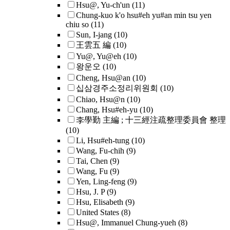
Hsu@, Yu-ch'un
(11)
Chung-kuo k'o hsu#eh yu#an min tsu yen
chiu so
(11)
Sun, I-jang
(10)
王雲五 編
(10)
Yu@, Yu@eh
(10)
왕운오
(10)
Cheng, Hsu@an
(10)
십삼경주소정리위원회
(10)
Chiao, Hsu@n
(10)
Chang, Hsu#eh-yu
(10)
李學勤 主編 ; 十三經注疏整理委員會 整理
(10)
Li, Hsu#eh-tung
(10)
Wang, Fu-chih
(9)
Tai, Chen
(9)
Wang, Fu
(9)
Yen, Ling-feng
(9)
Hsu, J. P
(9)
Hsu, Elisabeth
(9)
United States
(8)
Hsu@, Immanuel Chung-yueh
(8)