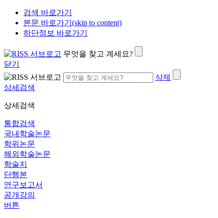
검색 바로가기
본문 바로가기(skip to content)
하단정보 바로가기
무엇을 찾고 계세요?
닫기
삭제
상세검색
상세검색
통합검색
국내학술논문
학위논문
해외학술논문
학술지
단행본
연구보고서
공개강의
버튼