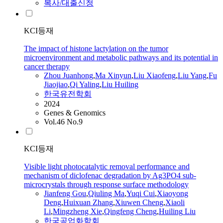
복사/대출신청
KCI등재
The impact of histone lactylation on the tumor
microenvironment and metabolic pathways and its potential in
cancer therapy
Zhou Juanhong
,
Ma
Xinyun
,
Liu Xiaofeng
,
Liu Yang
,
Fu
Jiaojiao
,
Qi Yaling
,
Liu
Huiling
한국유전학회
2024
Genes & Genomics
Vol.46 No.9
KCI등재
Visible light photocatalytic removal performance and
mechanism of diclofenac degradation by Ag3PO4 sub-
microcrystals through response surface methodology
Jianfeng Gou
,
Qiuling
Ma
,
Yuqi Cui
,
Xiaoyong
Deng
,
Huixuan Zhang
,
Xiuwen Cheng
,
Xiaoli
Li
,
Mingzheng Xie
,
Qingfeng Cheng
,
Huiling
Liu
한국공업화학회