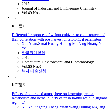
2017
Journal of Industrial and Engineering Chemistry
Vol.49 No.-
KCI등재
Differential responses of walnut cultivars to cold storage and
their correlation with postharvest physiological parameters
Xue Yuan
,
Shuai Huang
,
Huiling
Ma
,
Ning Huang
,
Niu
Ye
한국원예학회
2019
Horticulture, Environment, and Biotechnology
Vol.60 No.3
복사/대출신청
KCI등재
Effects of controlled atmosphere on browning, redox
metabolism and kernel quality of fresh in-hull walnut (Juglans
regia L.)
Niu Ye
,
Pingping Zhang
,
Yifan Wang
,
Huiling
Ma
,
Ting