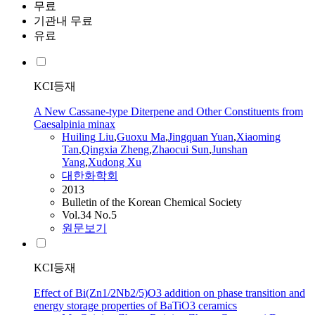
무료
기관내 무료
유료
KCI등재
A New Cassane-type Diterpene and Other Constituents from
Caesalpinia minax
Huiling
Liu
,
Guoxu
Ma
,
Jingquan Yuan
,
Xiaoming
Tan
,
Qingxia Zheng
,
Zhaocui Sun
,
Junshan
Yang
,
Xudong Xu
대한화학회
2013
Bulletin of the Korean Chemical Society
Vol.34 No.5
원문보기
KCI등재
Effect of Bi(Zn1/2Nb2/5)O3 addition on phase transition and
energy storage properties of BaTiO3 ceramics