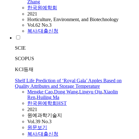
Zhang
한국원예학회
2021
Horticulture, Environment, and Biotechnology
Vol.62 No.3
복사/대출신청
SCIE
SCOPUS
KCI등재
Shelf Life Prediction of ‘Royal Gala’ Apples Based on
Quality Attributes and Storage Temperature
Mengke Cao
,
Dong Wang
,
Lingyu Qiu
,
Xiaolin
Ren
,
Huiling
Ma
한국원예학회HST
2021
원예과학기술지
Vol.39 No.3
원문보기
복사/대출신청