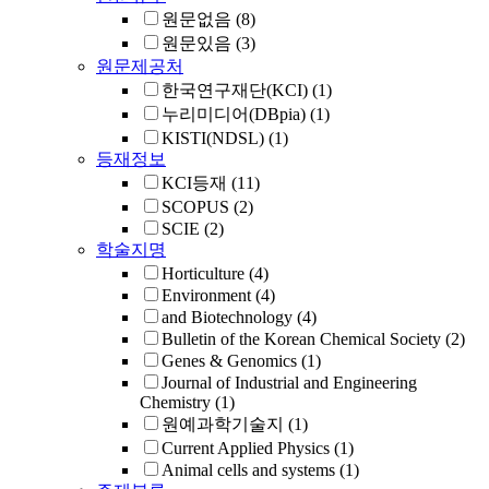
원문없음
(8)
원문있음
(3)
원문제공처
한국연구재단(KCI)
(1)
누리미디어(DBpia)
(1)
KISTI(NDSL)
(1)
등재정보
KCI등재
(11)
SCOPUS
(2)
SCIE
(2)
학술지명
Horticulture
(4)
Environment
(4)
and Biotechnology
(4)
Bulletin of the Korean Chemical Society
(2)
Genes & Genomics
(1)
Journal of Industrial and Engineering
Chemistry
(1)
원예과학기술지
(1)
Current Applied Physics
(1)
Animal cells and systems
(1)