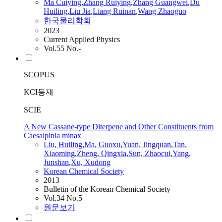
Ma
Cuiying
,
Zhang Ruiying
,
Zhang Guangwei
,
Du
Huiling
,
Liu Jia
,
Liang Ruinan
,
Wang Zhaoguo
한국물리학회
2023
Current Applied Physics
Vol.55 No.-
SCOPUS
KCI등재
SCIE
A New Cassane-type Diterpene and Other Constituents from
Caesalpinia minax
Liu,
Huiling
,
Ma
, Guoxu
,
Yuan, Jingquan
,
Tan,
Xiaoming
,
Zheng, Qingxia
,
Sun, Zhaocui
,
Yang,
Junshan
,
Xu, Xudong
Korean Chemical Society
2013
Bulletin of the Korean Chemical Society
Vol.34 No.5
원문보기