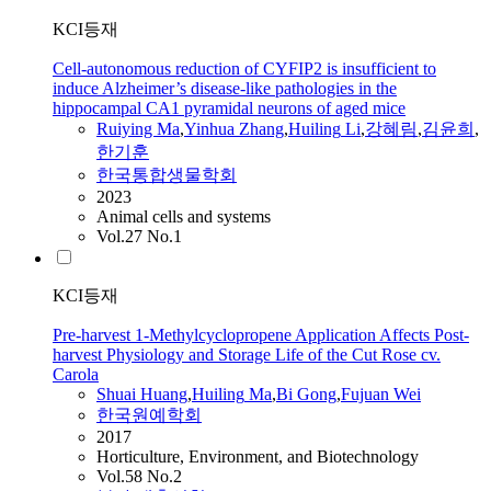
KCI등재
Cell-autonomous reduction of CYFIP2 is insufficient to
induce Alzheimer’s disease-like pathologies in the
hippocampal CA1 pyramidal neurons of aged mice
Ruiying
Ma
,
Yinhua Zhang
,
Huiling
Li
,
강혜림
,
김윤희
,
한기훈
한국통합생물학회
2023
Animal cells and systems
Vol.27 No.1
KCI등재
Pre-harvest 1-Methylcyclopropene Application Affects Post-
harvest Physiology and Storage Life of the Cut Rose cv.
Carola
Shuai Huang
,
Huiling
Ma
,
Bi Gong
,
Fujuan Wei
한국원예학회
2017
Horticulture, Environment, and Biotechnology
Vol.58 No.2