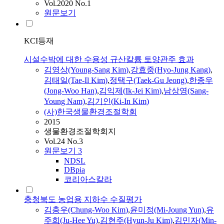
Vol.2020 No.1
원문보기
KCI등재
시설수박에 대한 수용성 규산칼륨 토양관주 효과
김영상(Young-Sang
Kim
)
,
강효중(Hyo-Jung Kang)
,
김태일(Tae-Il
Kim
)
,
정택구(Taek-Gu Jeong)
,
한종우
(Jong-Woo Han)
,
김익제
(
Ik
-
Jei
Kim
)
,
남상영(Sang-
Young Nam)
,
김기인(
Ki
-In
Kim
)
(사)한국생물환경조절학회
2015
생물환경조절학회지
Vol.24 No.3
원문보기
3
NDSL
DBpia
코리아스칼라
충청북도 농업용 지하수 수질평가
김충우(Chung-Woo
Kim
)
,
윤미정(Mi-Joung Yun)
,
유
주희(Ju-Hee Yu)
,
김현주(Hyun-Ju
Kim
)
,
김민자(Min-