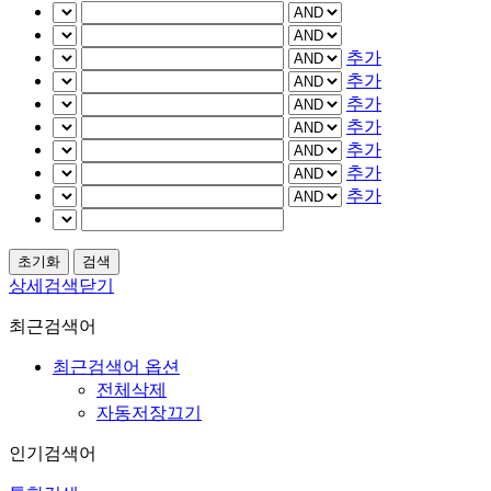
추가
추가
추가
추가
추가
추가
추가
상세검색닫기
최근검색어
최근검색어 옵션
전체삭제
자동저장끄기
인기검색어