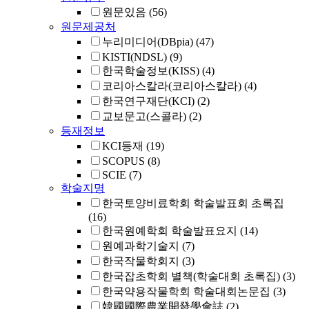
원문있음
(56)
원문제공처
누리미디어(DBpia)
(47)
KISTI(NDSL)
(9)
한국학술정보(KISS)
(4)
코리아스칼라(코리아스칼라)
(4)
한국연구재단(KCI)
(2)
교보문고(스콜라)
(2)
등재정보
KCI등재
(19)
SCOPUS
(8)
SCIE
(7)
학술지명
한국토양비료학회 학술발표회 초록집
(16)
한국원예학회 학술발표요지
(14)
원예과학기술지
(7)
한국작물학회지
(3)
한국잡초학회 별책(학술대회 초록집)
(3)
한국약용작물학회 학술대회논문집
(3)
韓國國際農業開發學會誌
(2)