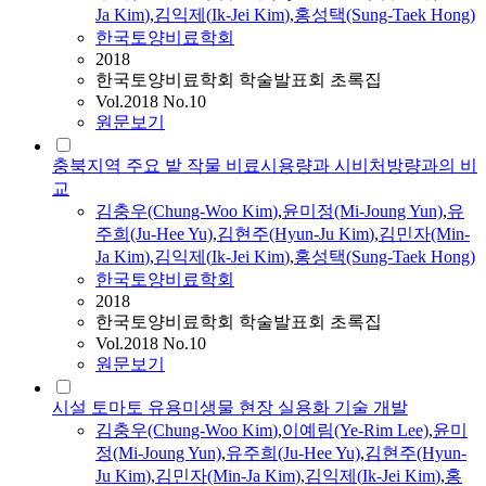
Ja
Kim
)
,
김익제
(
Ik
-
Jei
Kim
)
,
홍성택(Sung-Taek Hong)
한국토양비료학회
2018
한국토양비료학회 학술발표회 초록집
Vol.2018 No.10
원문보기
충북지역 주요 밭 작물 비료시용량과 시비처방량과의 비
교
김충우(Chung-Woo
Kim
)
,
윤미정(Mi-Joung Yun)
,
유
주희(Ju-Hee Yu)
,
김현주(Hyun-Ju
Kim
)
,
김민자(Min-
Ja
Kim
)
,
김익제
(
Ik
-
Jei
Kim
)
,
홍성택(Sung-Taek Hong)
한국토양비료학회
2018
한국토양비료학회 학술발표회 초록집
Vol.2018 No.10
원문보기
시설 토마토 유용미생물 현장 실용화 기술 개발
김충우(Chung-Woo
Kim
)
,
이예림(Ye-Rim Lee)
,
윤미
정(Mi-Joung Yun)
,
유주희(Ju-Hee Yu)
,
김현주(Hyun-
Ju
Kim
)
,
김민자(Min-Ja
Kim
)
,
김익제
(
Ik
-
Jei
Kim
)
,
홍