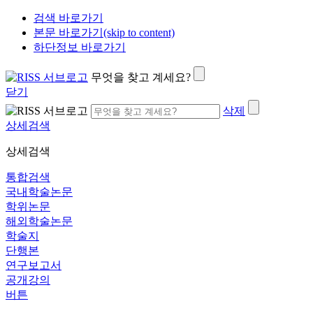
검색 바로가기
본문 바로가기(skip to content)
하단정보 바로가기
무엇을 찾고 계세요?
닫기
삭제
상세검색
상세검색
통합검색
국내학술논문
학위논문
해외학술논문
학술지
단행본
연구보고서
공개강의
버튼