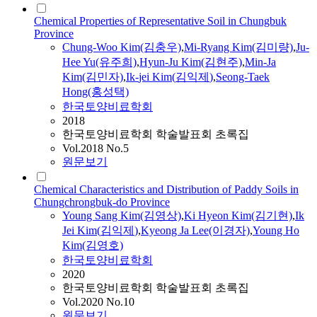
Chemical Properties of Representative Soil in Chungbuk
Province
Chung-Woo
Kim
(김충우)
,
Mi-Ryang
Kim
(김미량)
,
Ju-
Hee Yu(유주희)
,
Hyun-Ju
Kim
(김현주)
,
Min-Ja
Kim
(김민자)
,
Ik
-
jei
Kim
(
김익제
)
,
Seong-Taek
Hong(홍성택)
한국토양비료학회
2018
한국토양비료학회 학술발표회 초록집
Vol.2018 No.5
원문보기
Chemical Characteristics and Distribution of Paddy Soils in
Chungchrongbuk-do Province
Young Sang
Kim
(김영상)
,
Ki
Hyeon
Kim
(김기현)
,
Ik
Jei
Kim
(
김익제
)
,
Kyeong Ja Lee(이경자)
,
Young Ho
Kim
(김영호)
한국토양비료학회
2020
한국토양비료학회 학술발표회 초록집
Vol.2020 No.10
원문보기