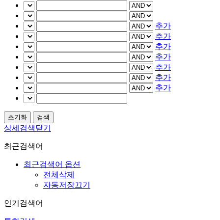
추가
추가
추가
추가
추가
추가
추가
상세검색닫기
최근검색어
최근검색어 옵션
전체삭제
자동저장끄기
인기검색어