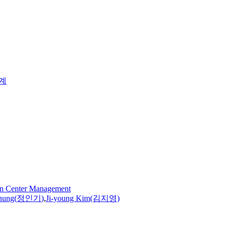
계
 on Center Management
hung
(
정인기
)
,
Ji-young Kim(김지영)