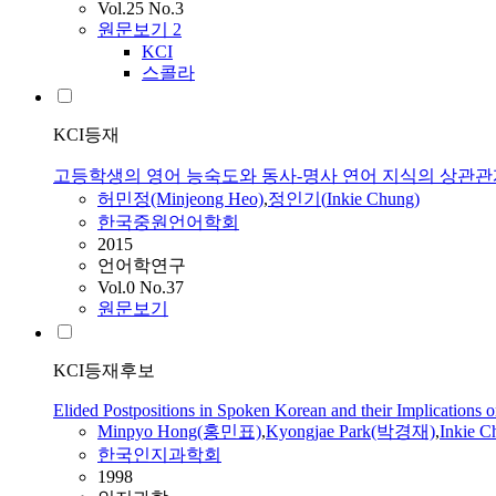
Vol.25 No.3
원문보기
2
KCI
스콜라
KCI등재
고등학생의 영어 능숙도와 동사-명사 연어 지식의 상관관
허민정(Minjeong Heo)
,
정인기
(
Inkie
Chung
)
한국중원언어학회
2015
언어학연구
Vol.0 No.37
원문보기
KCI등재후보
Elided Postpositions in Spoken Korean and their Implications
Minpyo Hong(홍민표)
,
Kyongjae Park(박경재)
,
Inkie
C
한국인지과학회
1998