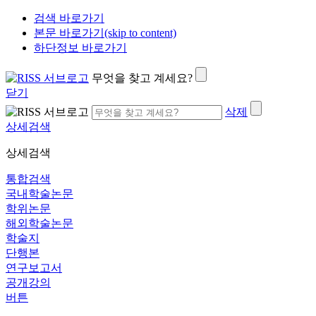
검색 바로가기
본문 바로가기(skip to content)
하단정보 바로가기
무엇을 찾고 계세요?
닫기
삭제
상세검색
상세검색
통합검색
국내학술논문
학위논문
해외학술논문
학술지
단행본
연구보고서
공개강의
버튼