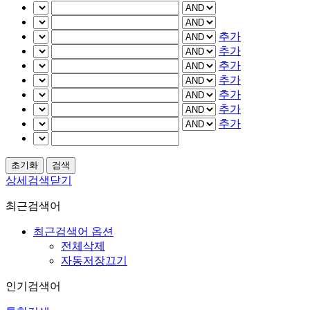
추가
추가
추가
추가
추가
추가
추가
상세검색닫기
최근검색어
최근검색어 옵션
전체삭제
자동저장끄기
인기검색어