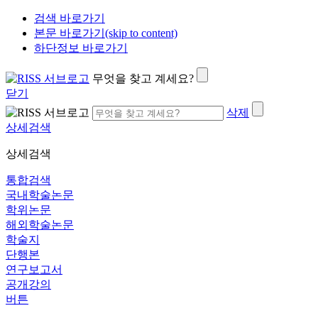
검색 바로가기
본문 바로가기(skip to content)
하단정보 바로가기
무엇을 찾고 계세요?
닫기
삭제
상세검색
상세검색
통합검색
국내학술논문
학위논문
해외학술논문
학술지
단행본
연구보고서
공개강의
버튼