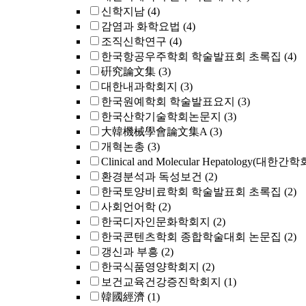
신학지남
(4)
감염과 화학요법
(4)
조직신학연구
(4)
한국항공우주학회 학술발표회 초록집
(4)
硏究論文集
(3)
대한내과학회지
(3)
한국원예학회 학술발표요지
(3)
한국산학기술학회논문지
(3)
大韓機械學會論文集A
(3)
개혁논총
(3)
Clinical and Molecular Hepatology(대한간
환경분석과 독성보건
(2)
한국토양비료학회 학술발표회 초록집
(2)
사회언어학
(2)
한국디자인문화학회지
(2)
한국콘텐츠학회 종합학술대회 논문집
(2)
갱신과 부흥
(2)
한국식품영양학회지
(2)
보건교육건강증진학회지
(1)
韓國經濟
(1)