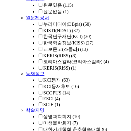
원문있음
(115)
원문없음
(1)
원문제공처
누리미디어(DBpia)
(58)
KISTI(NDSL)
(37)
한국연구재단(KCI)
(30)
한국학술정보(KISS)
(27)
교보문고(스콜라)
(13)
KERIS(RISS)
(8)
코리아스칼라(코리아스칼라)
(4)
KERIS(RISS)
(1)
등재정보
KCI등재
(63)
KCI등재후보
(16)
SCOPUS
(14)
ESCI
(4)
SCIE
(1)
학술지명
생명과학회지
(10)
미생물학회지
(7)
대한기계학회 춘추학술대회
(6)