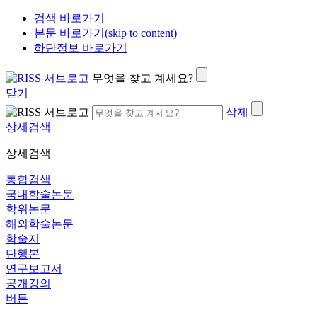
검색 바로가기
본문 바로가기(skip to content)
하단정보 바로가기
무엇을 찾고 계세요?
닫기
삭제
상세검색
상세검색
통합검색
국내학술논문
학위논문
해외학술논문
학술지
단행본
연구보고서
공개강의
버튼