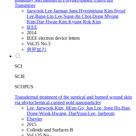
Transistors
Jaewook
Lee
,
Jaeman Jang
,
Hyeongjung Kim
,
Jiyoul
Lee
,
Bang-Lin
Lee
,
Sung-Jin Choi
,
Dong Myong
Kim
,
Dae Hwan Kim
,
Kyung Rok Kim
IEEE
2014
IEEE electron device letters
Vol.35 No.3
원문보기
SCI
SCIE
SCOPUS
Transdermal treatment of the surgical and burned wound skin
via phytochemical-capped gold nanoparticles
Lee
,
Jaewook
,
Kim, JiEun
,
Go, Jun
,
Lee
, Jong Ho
,
Han,
Dong-Wook
,
Hwang, DaeYoun
,
Lee
, Jaebeom
Elsevier
2015
Colloids and Surfaces B
Vol.135 No.-