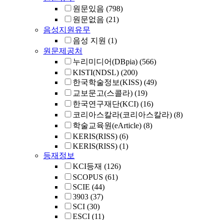
원문있음
(798)
원문없음
(21)
음성지원유무
음성 지원
(1)
원문제공처
누리미디어(DBpia)
(566)
KISTI(NDSL)
(200)
한국학술정보(KISS)
(49)
교보문고(스콜라)
(19)
한국연구재단(KCI)
(16)
코리아스칼라(코리아스칼라)
(8)
학술교육원(eArticle)
(8)
KERIS(RISS)
(6)
KERIS(RISS)
(1)
등재정보
KCI등재
(126)
SCOPUS
(61)
SCIE
(44)
3903
(37)
SCI
(30)
ESCI
(11)