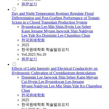
원문보기
Day and Night Temperature Regimes Regulate Floral
Differentiation and Post-Grafting Performance of Tomato
Scions in a Closed Transplant Production System
Byungkwan
Lee
,
Min Shim
,
Hyein
Lee
,
Sehee
Kang
,
Jeesang Myung
,
Jaewook
Shin
,
Nakhyun
Lee
,
Yule Ko
,
Dongmin
Lee
,
Changhoo Chun
한국원예학회
2025
한국원예학회 학술발표요지
Vol.2025 No.10
원문보기
Effects of Light Intensity and Electrical Conductivity on
Hydroponic Cultivation of Crepidiastrum denticulatum
Dongmin
Lee
,
Jaewook
Shin
,
Sehee Kang
,
Meiyan
Cui
,
Hyein
Lee
,
Byungkwan
Lee
,
Jeesang
Myung
,
Nakhyun
Lee
,
Min Shim
,
Yule Ko
,
Changhoo
Chun
한국원예학회
2025
한국원예학회 학술발표요지