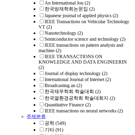
An International Jou
(2)
한국방재학회논문집
(2)
Japanese journal of applied physics
(2)
IEEE Transactions on Vehicular Technology
VT
(2)
Nanotechnology
(2)
Semiconductor science and technology
(2)
IEEE transactions on pattern analysis and
machine
(2)
IEEE TRANSACTIONS ON
KNOWLEDGE AND DATA ENGINEERIN
(2)
Journal of display technology
(2)
International Journal of Internet
(2)
Broadcasting an
(2)
한국재무학회 학술대회
(2)
한국열환경공학회 학술대회지
(2)
Quantitative Finance
(2)
IEEE transactions on neural networks
(2)
주제분류
공학
(549)
기타
(91)