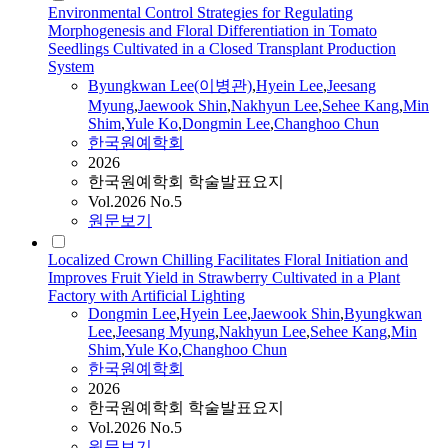
Environmental Control Strategies for Regulating
Morphogenesis and Floral Differentiation in Tomato
Seedlings Cultivated in a Closed Transplant Production
System
Byungkwan
Lee
(이병관)
,
Hyein
Lee
,
Jeesang
Myung
,
Jaewook
Shin
,
Nakhyun
Lee
,
Sehee Kang
,
Min
Shim
,
Yule Ko
,
Dongmin
Lee
,
Changhoo Chun
한국원예학회
2026
한국원예학회 학술발표요지
Vol.2026 No.5
원문보기
Localized Crown Chilling Facilitates Floral Initiation and
Improves Fruit Yield in Strawberry Cultivated in a Plant
Factory with Artificial Lighting
Dongmin
Lee
,
Hyein
Lee
,
Jaewook
Shin
,
Byungkwan
Lee
,
Jeesang Myung
,
Nakhyun
Lee
,
Sehee Kang
,
Min
Shim
,
Yule Ko
,
Changhoo Chun
한국원예학회
2026
한국원예학회 학술발표요지
Vol.2026 No.5
원문보기