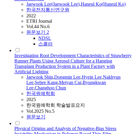
Jaewook
Lee
(
Jaewook
Lee
)
,
Haneul Ko(Haneul Ko)
한국전자통신연구원
2022
ETRI Journal
Vol.44 No.6
원문보기
2
NDSL
스콜라
Investigating Root Development Characteristics of Strawberry
Runner Plants Using Aerosol Culture for a Hanging
Transplant Production System in a Plant Factory with
Artificial Lighting
Jaewook
Shin
,
Dongmin
Lee
,
Hyein
Lee
,
Nakhyun
Lee
,
Sehee Kang
,
Meiyan Cui
,
Byungkwan
Lee
,
Changhoo Chun
한국원예학회
2025
한국원예학회 학술발표요지
Vol.2025 No.5
원문보기
Physical Origins and Analysis of Negative-Bias Stress
Instability Mechanism in Polymer-Based Thin-Film