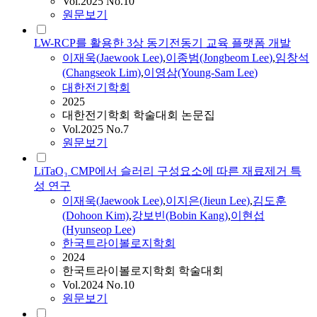
Vol.2025 No.10
원문보기
LW-RCP를 활용한 3상 동기전동기 교육 플랫폼 개발
이재욱(
Jaewook
Lee
)
,
이종범(Jongbeom
Lee
)
,
임창석
(Changseok Lim)
,
이영삼(Young-Sam
Lee
)
대한전기학회
2025
대한전기학회 학술대회 논문집
Vol.2025 No.7
원문보기
LiTaO₃ CMP에서 슬러리 구성요소에 따른 재료제거 특
성 연구
이재욱(
Jaewook
Lee
)
,
이지은(Jieun
Lee
)
,
김도훈
(Dohoon Kim)
,
강보빈(Bobin Kang)
,
이현섭
(Hyunseop
Lee
)
한국트라이볼로지학회
2024
한국트라이볼로지학회 학술대회
Vol.2024 No.10
원문보기