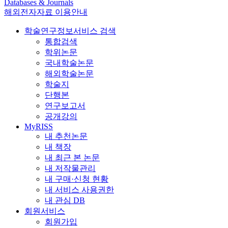
Databases & Journals
해외전자자료 이용안내
학술연구정보서비스 검색
통합검색
학위논문
국내학술논문
해외학술논문
학술지
단행본
연구보고서
공개강의
MyRISS
내 추천논문
내 책장
내 최근 본 논문
내 저작물관리
내 구매·신청 현황
내 서비스 사용권한
내 관심 DB
회원서비스
회원가입