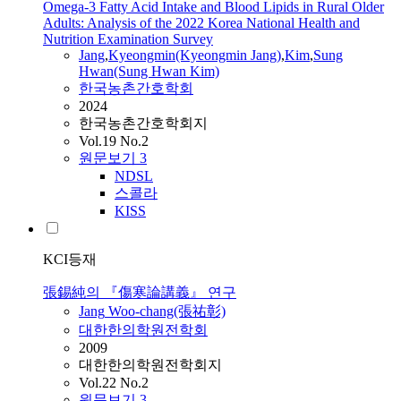
Omega-3 Fatty Acid Intake and Blood Lipids in Rural Older
Adults: Analysis of the 2022 Korea National Health and
Nutrition Examination Survey
Jang
,
Kyeongmin(Kyeongmin
Jang
)
,
Kim
,
Sung
Hwan(Sung Hwan Kim)
한국농촌간호학회
2024
한국농촌간호학회지
Vol.19 No.2
원문보기
3
NDSL
스콜라
KISS
KCI등재
張錫純의 『傷寒論講義』 연구
Jang
Woo-chang(張祐彰)
대한한의학원전학회
2009
대한한의학원전학회지
Vol.22 No.2
원문보기
3