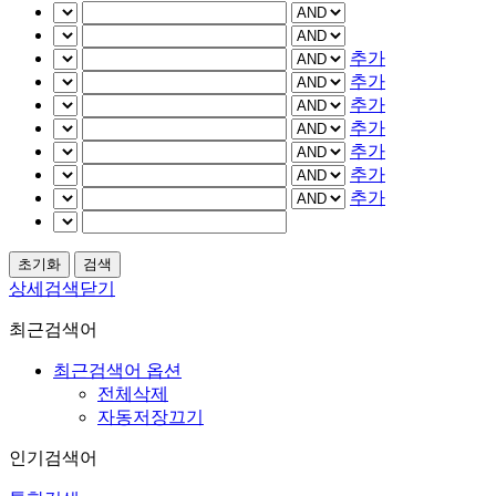
추가
추가
추가
추가
추가
추가
추가
상세검색닫기
최근검색어
최근검색어 옵션
전체삭제
자동저장끄기
인기검색어