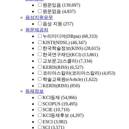
원문있음
(139,697)
원문없음
(4,837)
음성지원유무
음성 지원
(257)
원문제공처
누리미디어(DBpia)
(68,333)
KISTI(NDSL)
(46,347)
한국학술정보(KISS)
(28,615)
한국연구재단(KCI)
(13,861)
교보문고(스콜라)
(7,334)
KERIS(RISS)
(6,527)
코리아스칼라(코리아스칼라)
(4,053)
학술교육원(eArticle)
(1,622)
KERIS(RISS)
(850)
등재정보
KCI등재
(54,966)
SCOPUS
(19,495)
SCIE
(10,710)
KCI등재후보
(4,297)
ESCI
(3,982)
SCI
(3,571)