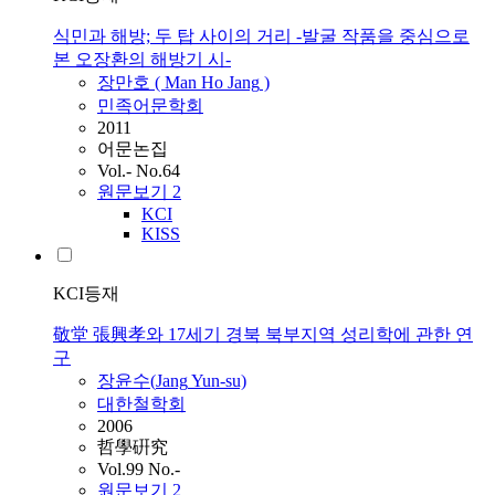
식민과 해방; 두 탑 사이의 거리 -발굴 작품을 중심으로
본 오장환의 해방기 시-
장만호 ( Man Ho
Jang
)
민족어문학회
2011
어문논집
Vol.- No.64
원문보기
2
KCI
KISS
KCI등재
敬堂 張興孝와 17세기 경북 북부지역 성리학에 관한 연
구
장윤수(
Jang
Yun-su)
대한철학회
2006
哲學硏究
Vol.99 No.-
원문보기
2