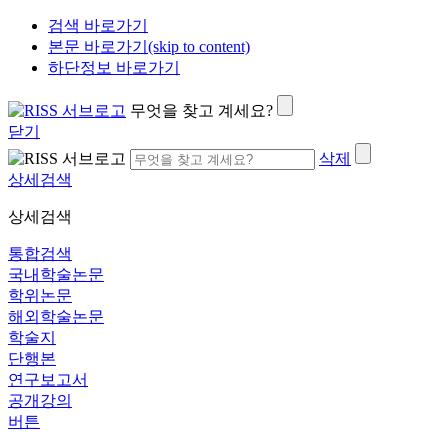
검색 바로가기
본문 바로가기(skip to content)
하단정보 바로가기
무엇을 찾고 계세요?
닫기
삭제
상세검색
상세검색
통합검색
국내학술논문
학위논문
해외학술논문
학술지
단행본
연구보고서
공개강의
버튼