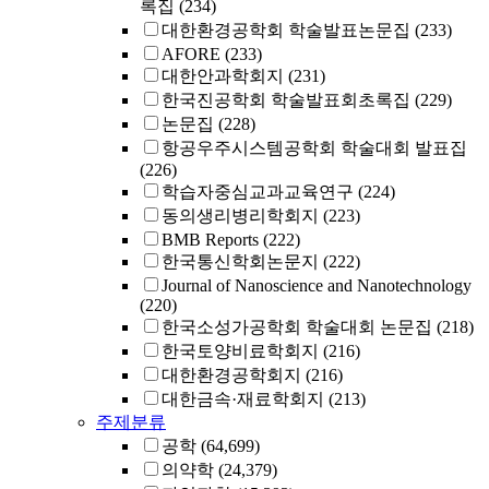
록집
(234)
대한환경공학회 학술발표논문집
(233)
AFORE
(233)
대한안과학회지
(231)
한국진공학회 학술발표회초록집
(229)
논문집
(228)
항공우주시스템공학회 학술대회 발표집
(226)
학습자중심교과교육연구
(224)
동의생리병리학회지
(223)
BMB Reports
(222)
한국통신학회논문지
(222)
Journal of Nanoscience and Nanotechnology
(220)
한국소성가공학회 학술대회 논문집
(218)
한국토양비료학회지
(216)
대한환경공학회지
(216)
대한금속·재료학회지
(213)
주제분류
공학
(64,699)
의약학
(24,379)