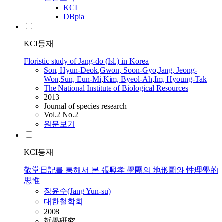
KCI
DBpia
KCI등재
Floristic study of Jang-do (Isl.) in Korea
Son, Hyun-Deok
,
Gwon, Soon-Gyo
,
Jang
, Jeong-
Won
,
Sun, Eun-Mi
,
Kim, Byeol-Ah
,
Im, Hyoung-Tak
The National Institute of Biological Resources
2013
Journal of species research
Vol.2 No.2
원문보기
KCI등재
敬堂日記를 통해서 본 張興孝 學團의 地形圖와 性理學的
思惟
장윤수(
Jang
Yun-su)
대한철학회
2008
哲學硏究