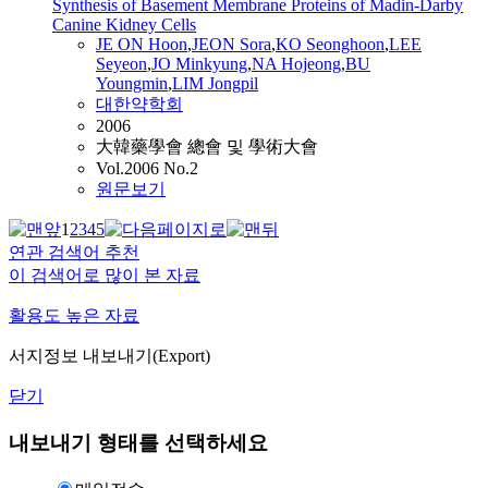
Synthesis of Basement Membrane Proteins of Madin-Darby
Canine Kidney Cells
JE ON Hoon
,
JEON
Sora
,
KO Seonghoon
,
LEE
Seyeon
,
JO Minkyung
,
NA
Hojeong
,
BU
Youngmin
,
LIM Jongpil
대한약학회
2006
大韓藥學會 總會 및 學術大會
Vol.2006 No.2
원문보기
1
2
3
4
5
연관 검색어 추천
이 검색어로 많이 본 자료
활용도 높은 자료
서지정보 내보내기(Export)
닫기
내보내기 형태를 선택하세요