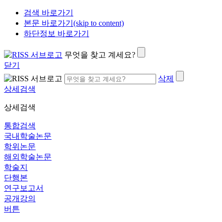
검색 바로가기
본문 바로가기(skip to content)
하단정보 바로가기
무엇을 찾고 계세요?
닫기
삭제
상세검색
상세검색
통합검색
국내학술논문
학위논문
해외학술논문
학술지
단행본
연구보고서
공개강의
버튼