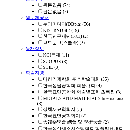
원문있음
(74)
원문없음
(7)
원문제공처
누리미디어(DBpia)
(56)
KISTI(NDSL)
(19)
한국연구재단(KCI)
(2)
교보문고(스콜라)
(2)
등재정보
KCI등재
(11)
SCOPUS
(3)
SCIE
(3)
학술지명
대한기계학회 춘추학술대회
(35)
한국생물공학회 학술대회
(4)
한국표면공학회 학술발표회 초록집
(3)
METALS AND MATERIALS International
(3)
생체재료학회지
(3)
한국표면공학회지
(2)
大韓藥學會 總會 및 學術大會
(2)
한국생산제조시스템학회 학술발표대회