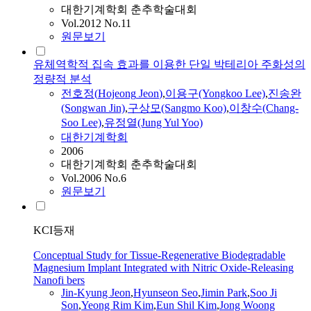
대한기계학회 춘추학술대회
Vol.2012 No.11
원문보기
유체역학적 집속 효과를 이용한 단일 박테리아 주화성의
정량적 분석
전호정(
Hojeong
Jeon
)
,
이용구(Yongkoo Lee)
,
진송완
(Songwan Jin)
,
구상모(Sangmo Koo)
,
이창수(Chang-
Soo Lee)
,
유정열(Jung Yul Yoo)
대한기계학회
2006
대한기계학회 춘추학술대회
Vol.2006 No.6
원문보기
KCI등재
Conceptual Study for Tissue-Regenerative Biodegradable
Magnesium Implant Integrated with Nitric Oxide-Releasing
Nanofi bers
Jin‑Kyung
Jeon
,
Hyunseon Seo
,
Jimin Park
,
Soo Ji
Son
,
Yeong Rim Kim
,
Eun Shil Kim
,
Jong Woong