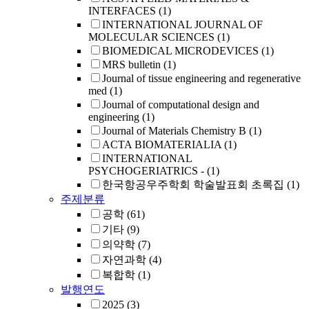
INTERFACES
(1)
INTERNATIONAL JOURNAL OF
MOLECULAR SCIENCES
(1)
BIOMEDICAL MICRODEVICES
(1)
MRS bulletin
(1)
Journal of tissue engineering and regenerative
med
(1)
Journal of computational design and
engineering
(1)
Journal of Materials Chemistry B
(1)
ACTA BIOMATERIALIA
(1)
INTERNATIONAL
PSYCHOGERIATRICS -
(1)
한국항공우주학회 학술발표회 초록집
(1)
주제분류
공학
(61)
기타
(9)
의약학
(7)
자연과학
(4)
복합학
(1)
발행연도
2025
(3)