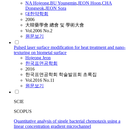
NA
Hojeong
,
BU Youngmin
,
JEON
Hoon
,
CHA
Dongseok
,
JEON
Sora
대한약학회
2006
大韓藥學會 總會 및 學術大會
Vol.2006 No.2
원문보기
Pulsed laser surface modification for heat treatment and nano-
texturing on biometal surface
Hojeong
Jeon
한국표면공학회
2016
한국표면공학회 학술발표회 초록집
Vol.2016 No.11
원문보기
SCIE
SCOPUS
Quantitative analysis of single bacterial chemotaxis using a
linear concentration gradient microchannel