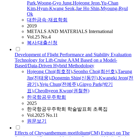
Park
,
Woong‑Gyo Jung
,
Hojeong
Jeon
,
Yu‑Chan
Kim
,
Hyun‑Kwang Seok
,
Jae Ho Shin
,
Myoung‑Ryul
Ok
대한금속·재료학회
2019
METALS AND MATERIALS International
Vol.25 No.4
복사/대출신청
Development of Flight Performance and Stability Evaluation
Technology for Lift-Cruise AAM Based on a Model-
Based/Data-Driven Hybrid Methodology
Hojeong
Choi(최호정)
,
Seonho Choi(최선호)
,
Taeung
Jin(진태웅)
,
Dongmin Shin(신동민)
,
Kwangki
Jeon
(전
광기)
,
Yeju Chun(전예주)
,
Gipyo Park(박기
표)
,
Cheolhyeon Kwon(권철현)
한국항공우주학회
2025
한국항공우주학회 학술발표회 초록집
Vol.2025 No.11
원문보기
Effects of Chrysanthemum morifolium(CM) Extract on The