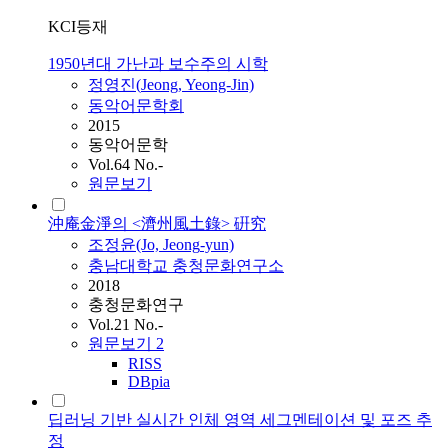
KCI등재
1950년대 가난과 보수주의 시학
정영진(
Jeong
, Yeong-Jin)
동악어문학회
2015
동악어문학
Vol.64 No.-
원문보기
沖庵金淨의 <濟州風土錄> 硏究
조정윤(Jo,
Jeong
-yun)
충남대학교 충청문화연구소
2018
충청문화연구
Vol.21 No.-
원문보기
2
RISS
DBpia
딥러닝 기반 실시간 인체 영역 세그멘테이션 및 포즈 추
정