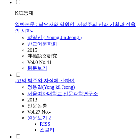
KCI등재
일반논문 : 낙오자와 영원인 -서정주의 신라 기획과 전율
의 시학-
정영진 ( Young Jin
Jeong
)
반교어문학회
2015
泮橋語文硏究
Vol.0 No.41
원문보기
-고의 범주와 자질에 관하여
정용길(Yong kil
Jeong
)
서울여자대학교 인문과학연구소
2013
인문논총
Vol.27 No.-
원문보기
2
RISS
스콜라