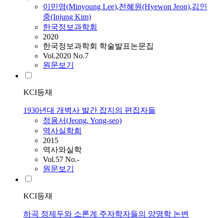
이민영(Minyoung Lee)
,
전혜원(Hyewon Jeon)
,
김인
중(Injung Kim)
한국정보과학회
2020
한국정보과학회 학술발표논문집
Vol.2020 No.7
원문보기
KCI등재
1930년대 개벽사 발간 잡지의 편집자들
정용서(
Jeong
, Yong-seo)
역사실학회
2015
역사와실학
Vol.57 No.-
원문보기
KCI등재
하곡 정제두와 소론계 주자학자들의 양명학 논변