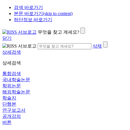
검색 바로가기
본문 바로가기(skip to content)
하단정보 바로가기
무엇을 찾고 계세요?
닫기
삭제
상세검색
상세검색
통합검색
국내학술논문
학위논문
해외학술논문
학술지
단행본
연구보고서
공개강의
버튼