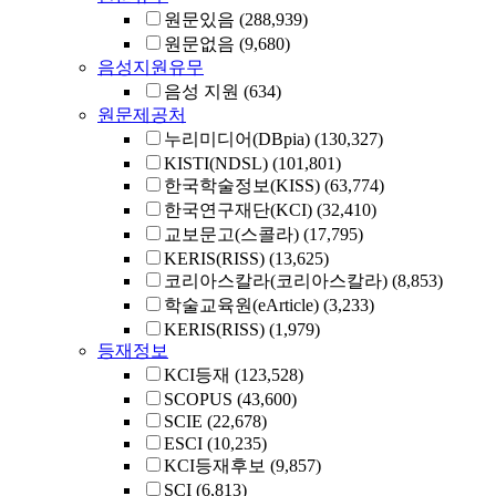
원문있음
(288,939)
원문없음
(9,680)
음성지원유무
음성 지원
(634)
원문제공처
누리미디어(DBpia)
(130,327)
KISTI(NDSL)
(101,801)
한국학술정보(KISS)
(63,774)
한국연구재단(KCI)
(32,410)
교보문고(스콜라)
(17,795)
KERIS(RISS)
(13,625)
코리아스칼라(코리아스칼라)
(8,853)
학술교육원(eArticle)
(3,233)
KERIS(RISS)
(1,979)
등재정보
KCI등재
(123,528)
SCOPUS
(43,600)
SCIE
(22,678)
ESCI
(10,235)
KCI등재후보
(9,857)
SCI
(6,813)