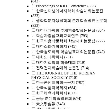
(843)
Proceedings of KIIT Conference
(835)
한국신재생에너지학회 학술대회논문집
(833)
생화학분자생물학회 춘계학술발표논문집
(823)
대한내과학회 추계학술발표논문집
(804)
학습자중심교과교육연구
(793)
한국약용작물학회 학술대회논문집
(777)
대한소화기학회지
(745)
한국철도학회 학술발표대회논문집
(742)
대한안과학회지
(731)
대한지질학회 학술대회
(719)
전력전자학술대회 논문집
(714)
THE JOURNAL OF THE KOREAN
PHYSICAL SOCIETY
(710)
한국콘텐츠학회논문지
(707)
한국식품과학회지
(684)
한국체육과학회지
(677)
공동 춘계학술발표회
(674)
天文學會報
(648)