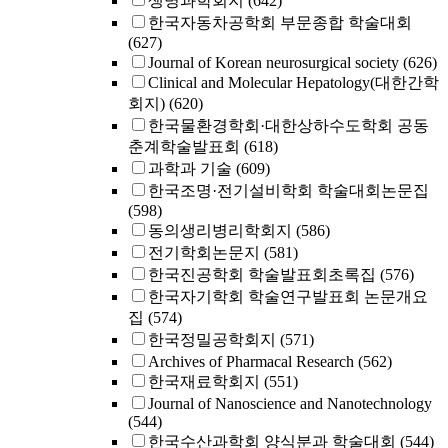
생명과학회지
(642)
한국자동차공학회 부문종합 학술대회
(627)
Journal of Korean neurosurgical society
(626)
Clinical and Molecular Hepatology(대한간학
회지)
(620)
한국물환경학회·대한상하수도학회 공동
춘계학술발표회
(618)
과학과 기술
(609)
한국조명·전기설비학회 학술대회논문집
(598)
동의생리병리학회지
(586)
전기학회논문지
(581)
한국진공학회 학술발표회초록집
(576)
한국자기학회 학술연구발표회 논문개요
집
(574)
한국정밀공학회지
(571)
Archives of Pharmacal Research
(562)
한국재료학회지
(551)
Journal of Nanoscience and Nanotechnology
(544)
한국수산과학회 양식분과 학술대회
(544)