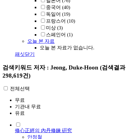
일본어
(76)
중국어
(40)
독일어
(19)
프랑스어
(10)
미상
(3)
스페인어
(1)
오늘 본 자료
오늘 본 자료가 없습니다.
패싯닫기
검색키워드
저자 : Jeong, Duke-Hoon
(검색결과
298,619건)
전체선택
무료
기관내 무료
유료
修心正經의 內丹修鍊 硏究
안정철