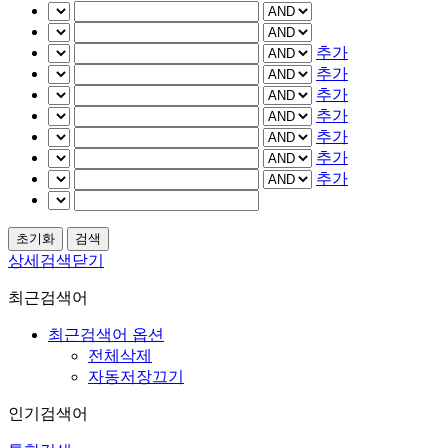
추가
추가
추가
추가
추가
추가
추가
상세검색닫기
최근검색어
최근검색어 옵션
전체삭제
자동저장끄기
인기검색어