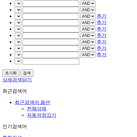
추가
추가
추가
추가
추가
추가
추가
상세검색닫기
최근검색어
최근검색어 옵션
전체삭제
자동저장끄기
인기검색어