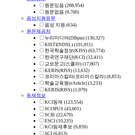
원문있음
(288,954)
원문없음
(9,700)
음성지원유무
음성 지원
(634)
원문제공처
누리미디어(DBpia)
(130,327)
KISTI(NDSL)
(101,811)
한국학술정보(KISS)
(63,774)
한국연구재단(KCI)
(32,411)
교보문고(스콜라)
(17,807)
KERIS(RISS)
(13,632)
코리아스칼라(코리아스칼라)
(8,853)
학술교육원(eArticle)
(3,233)
KERIS(RISS)
(1,979)
등재정보
KCI등재
(123,554)
SCOPUS
(43,601)
SCIE
(22,679)
ESCI
(10,235)
KCI등재후보
(9,859)
SCI
(6,813)