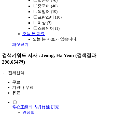
일본어
(76)
중국어
(40)
독일어
(19)
프랑스어
(10)
미상
(3)
스페인어
(1)
오늘 본 자료
오늘 본 자료가 없습니다.
패싯닫기
검색키워드
저자 : Jeong, Ha Yeon
(검색결과
298,654건)
전체선택
무료
기관내 무료
유료
修心正經의 內丹修鍊 硏究
안정철