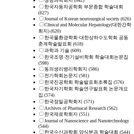
생명과학회지
(642)
한국자동차공학회 부문종합 학술대회
(627)
Journal of Korean neurosurgical society
(626)
Clinical and Molecular Hepatology(대한간학
회지)
(620)
한국물환경학회·대한상하수도학회 공동
춘계학술발표회
(618)
과학과 기술
(609)
한국조명·전기설비학회 학술대회논문집
(598)
동의생리병리학회지
(586)
전기학회논문지
(581)
한국진공학회 학술발표회초록집
(576)
한국자기학회 학술연구발표회 논문개요
집
(574)
한국정밀공학회지
(571)
Archives of Pharmacal Research
(562)
한국재료학회지
(551)
Journal of Nanoscience and Nanotechnology
(544)
한국수산과학회 양식분과 학술대회
(544)