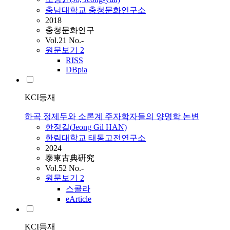
충남대학교 충청문화연구소
2018
충청문화연구
Vol.21 No.-
원문보기
2
RISS
DBpia
KCI등재
하곡 정제두와 소론계 주자학자들의 양명학 논변
한정길(
Jeong
Gil HAN)
한림대학교 태동고전연구소
2024
泰東古典硏究
Vol.52 No.-
원문보기
2
스콜라
eArticle
KCI등재