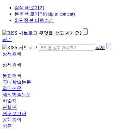
검색 바로가기
본문 바로가기(skip to content)
하단정보 바로가기
무엇을 찾고 계세요?
닫기
삭제
상세검색
상세검색
통합검색
국내학술논문
학위논문
해외학술논문
학술지
단행본
연구보고서
공개강의
버튼