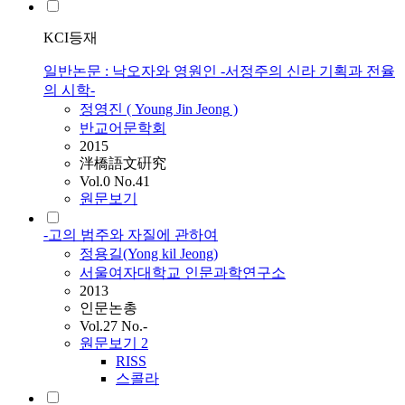
KCI등재
일반논문 : 낙오자와 영원인 -서정주의 신라 기획과 전율
의 시학-
정영진 ( Young Jin
Jeong
)
반교어문학회
2015
泮橋語文硏究
Vol.0 No.41
원문보기
-고의 범주와 자질에 관하여
정용길(Yong kil
Jeong
)
서울여자대학교 인문과학연구소
2013
인문논총
Vol.27 No.-
원문보기
2
RISS
스콜라