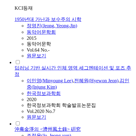
KCI등재
1950년대 가난과 보수주의 시학
정영진(
Jeong
, Yeong-Jin)
동악어문학회
2015
동악어문학
Vol.64 No.-
원문보기
딥러닝 기반 실시간 인체 영역 세그멘테이션 및 포즈 추
정
이민영(Minyoung Lee)
,
전혜원(Hyewon Jeon)
,
김인
중(Injung Kim)
한국정보과학회
2020
한국정보과학회 학술발표논문집
Vol.2020 No.7
원문보기
沖庵金淨의 <濟州風土錄> 硏究
조정윤(Jo,
Jeong
-yun)