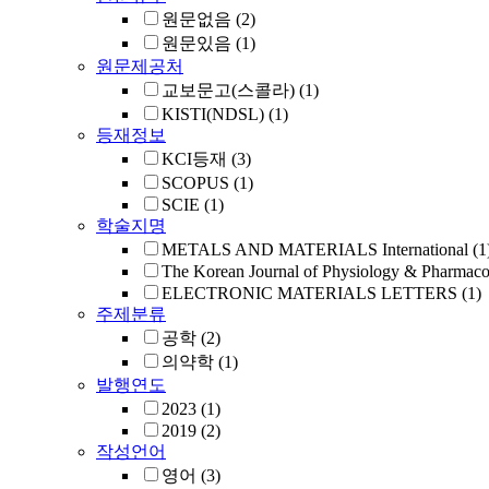
원문없음
(2)
원문있음
(1)
원문제공처
교보문고(스콜라)
(1)
KISTI(NDSL)
(1)
등재정보
KCI등재
(3)
SCOPUS
(1)
SCIE
(1)
학술지명
METALS AND MATERIALS International
(1
The Korean Journal of Physiology & Pharmac
ELECTRONIC MATERIALS LETTERS
(1)
주제분류
공학
(2)
의약학
(1)
발행연도
2023
(1)
2019
(2)
작성언어
영어
(3)