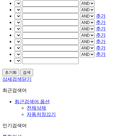
추가
추가
추가
추가
추가
추가
추가
상세검색닫기
최근검색어
최근검색어 옵션
전체삭제
자동저장끄기
인기검색어