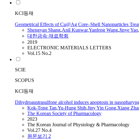
KCI등재
Geometrical Effects of Cu@Ag Core–Shell Nanoparticles Treate
Shengyan Shang
,
Anil Kunwar
,
Yanfeng Wang
,
Jinye
Yao
대한금속·재료학회
2019
ELECTRONIC MATERIALS LETTERS
Vol.15 No.2
SCIE
SCOPUS
KCI등재
Dihydroaustrasulfone alcohol induces apoptosis in nasopharyn
Kok-Tong Tan
,
Yu-Hung Shih
,
Jiny
Yin Gong
,
Xiang Zha
The Korean Society of Pharmacology
2023
The Korean Journal of Physiology & Pharmacology
Vol.27 No.4
원문보기
2