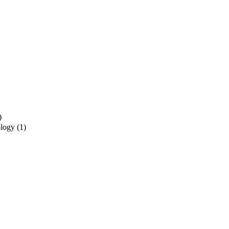
)
ology
(1)