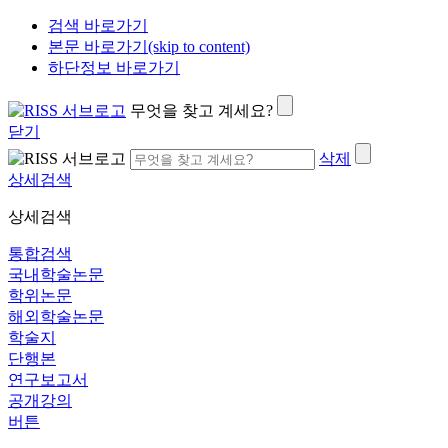
검색 바로가기
본문 바로가기(skip to content)
하단정보 바로가기
무엇을 찾고 계세요?
닫기
삭제
상세검색
상세검색
통합검색
국내학술논문
학위논문
해외학술논문
학술지
단행본
연구보고서
공개강의
버튼