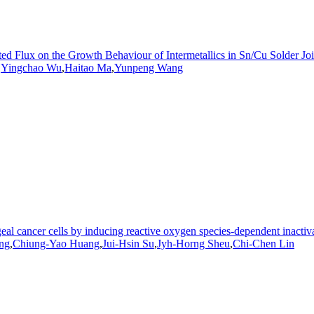
d Flux on the Growth Behaviour of Intermetallics in Sn/Cu Solder Joi
,
Yingchao Wu
,
Haitao Ma
,
Yunpeng Wang
geal cancer cells by inducing reactive oxygen species-dependent inact
ng
,
Chiung-
Yao
Huang
,
Jui-Hsin Su
,
Jyh-Horng Sheu
,
Chi-Chen Lin