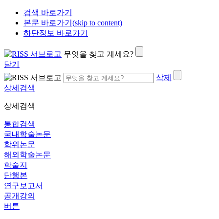
검색 바로가기
본문 바로가기(skip to content)
하단정보 바로가기
무엇을 찾고 계세요?
닫기
삭제
상세검색
상세검색
통합검색
국내학술논문
학위논문
해외학술논문
학술지
단행본
연구보고서
공개강의
버튼