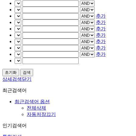
추가
추가
추가
추가
추가
추가
추가
상세검색닫기
최근검색어
최근검색어 옵션
전체삭제
자동저장끄기
인기검색어