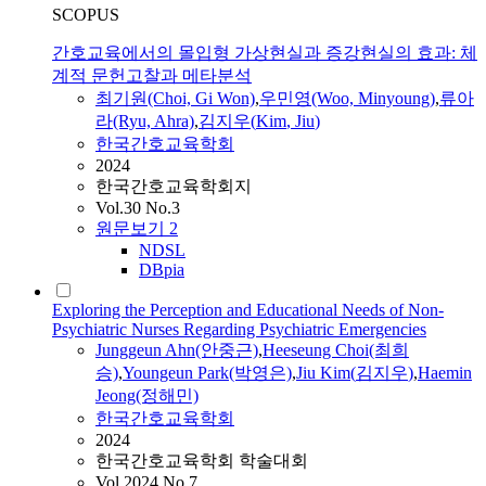
SCOPUS
간호교육에서의 몰입형 가상현실과 증강현실의 효과: 체
계적 문헌고찰과 메타분석
최기원(Choi, Gi Won)
,
우민영(Woo, Minyoung)
,
류아
라(Ryu, Ahra)
,
김지우
(
Kim
,
Jiu
)
한국간호교육학회
2024
한국간호교육학회지
Vol.30 No.3
원문보기
2
NDSL
DBpia
Exploring the Perception and Educational Needs of Non-
Psychiatric Nurses Regarding Psychiatric Emergencies
Junggeun Ahn(안중근)
,
Heeseung Choi(최희
승)
,
Youngeun Park(박영은)
,
Jiu
Kim
(
김지우
)
,
Haemin
Jeong(정해민)
한국간호교육학회
2024
한국간호교육학회 학술대회
Vol.2024 No.7