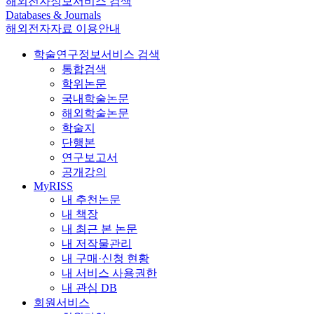
해외전자정보서비스 검색
Databases & Journals
해외전자자료 이용안내
학술연구정보서비스 검색
통합검색
학위논문
국내학술논문
해외학술논문
학술지
단행본
연구보고서
공개강의
MyRISS
내 추천논문
내 책장
내 최근 본 논문
내 저작물관리
내 구매·신청 현황
내 서비스 사용권한
내 관심 DB
회원서비스