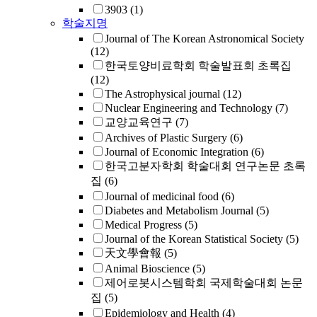
3903
(1)
학술지명
Journal of The Korean Astronomical Society
(12)
한국토양비료학회 학술발표회 초록집
(12)
The Astrophysical journal
(12)
Nuclear Engineering and Technology
(7)
교양교육연구
(7)
Archives of Plastic Surgery
(6)
Journal of Economic Integration
(6)
한국고분자학회 학술대회 연구논문 초록
집
(6)
Journal of medicinal food
(6)
Diabetes and Metabolism Journal
(5)
Medical Progress
(5)
Journal of the Korean Statistical Society
(5)
天文學會報
(5)
Animal Bioscience
(5)
제어로봇시스템학회 국제학술대회 논문
집
(5)
Epidemiology and Health
(4)