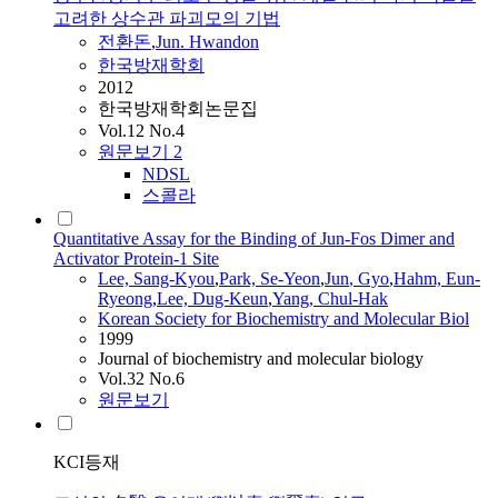
고려한 상수관 파괴모의 기법
전환돈
,
Jun
. Hwandon
한국방재학회
2012
한국방재학회논문집
Vol.12 No.4
원문보기
2
NDSL
스콜라
Quantitative Assay for the Binding of Jun-Fos Dimer and
Activator Protein-1 Site
Lee, Sang-Kyou
,
Park, Se-Yeon
,
Jun
, Gyo
,
Hahm, Eun-
Ryeong
,
Lee, Dug-Keun
,
Yang, Chul-Hak
Korean Society for Biochemistry and Molecular Biol
1999
Journal of biochemistry and molecular biology
Vol.32 No.6
원문보기
KCI등재