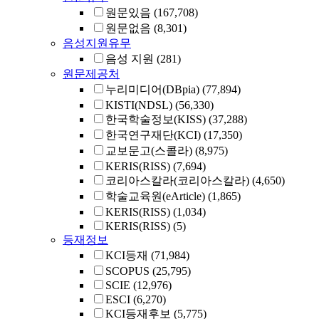
원문있음
(167,708)
원문없음
(8,301)
음성지원유무
음성 지원
(281)
원문제공처
누리미디어(DBpia)
(77,894)
KISTI(NDSL)
(56,330)
한국학술정보(KISS)
(37,288)
한국연구재단(KCI)
(17,350)
교보문고(스콜라)
(8,975)
KERIS(RISS)
(7,694)
코리아스칼라(코리아스칼라)
(4,650)
학술교육원(eArticle)
(1,865)
KERIS(RISS)
(1,034)
KERIS(RISS)
(5)
등재정보
KCI등재
(71,984)
SCOPUS
(25,795)
SCIE
(12,976)
ESCI
(6,270)
KCI등재후보
(5,775)