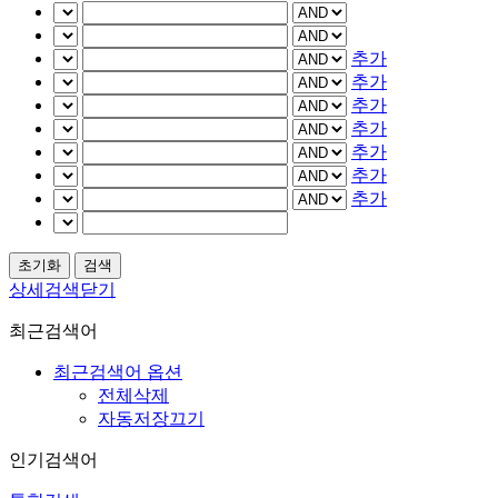
추가
추가
추가
추가
추가
추가
추가
상세검색닫기
최근검색어
최근검색어 옵션
전체삭제
자동저장끄기
인기검색어