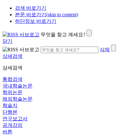
검색 바로가기
본문 바로가기(skip to content)
하단정보 바로가기
무엇을 찾고 계세요?
닫기
삭제
상세검색
상세검색
통합검색
국내학술논문
학위논문
해외학술논문
학술지
단행본
연구보고서
공개강의
버튼