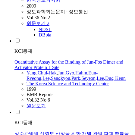
2009
정보과학회논문지 : 정보통신
Vol.36 No.2
원문보기
2
NDSL
DBpia
KCI등재
Quantitative Assay for the Binding of Jun-Fos Dimer and
Activator Protein-1 Site
Yang,Chul-Hak
,
Jun
,Gyo
,
Hahm,Eun-
Ryeong
,
Lee,Sangkyou
,
Park,Seyeon
,
Lee,Dug-Keun
The Korea Science and Technology Center
1999
BMB Reports
Vol.32 No.6
원문보기
KCI등재
상수관망의 신뢰도 산정을 위한 개별 관의 파괴 확률을