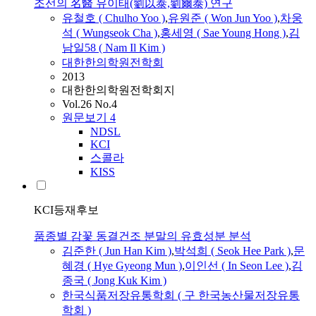
조선의 名醫 유이태(劉以泰,劉爾泰) 연구
유철호 ( Chulho Yoo )
,
유원준 ( Won
Jun
Yoo )
,
차웅
석 ( Wungseok Cha )
,
홍세영 ( Sae Young Hong )
,
김
남일58 ( Nam Il Kim )
대한한의학원전학회
2013
대한한의학원전학회지
Vol.26 No.4
원문보기
4
NDSL
KCI
스콜라
KISS
KCI등재후보
품종별 감꽃 동결건조 분말의 유효성분 분석
김준한 (
Jun
Han Kim )
,
박석희 ( Seok Hee Park )
,
문
혜경 ( Hye Gyeong Mun )
,
이인선 ( In Seon Lee )
,
김
종국 ( Jong Kuk Kim )
한국식품저장유통학회 ( 구 한국농산물저장유통
학회 )