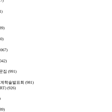
17)
1)
89)
40)
,067)
,042)
문집
(991)
춘계학술발표회
(981)
SRT)
(926)
)
89)