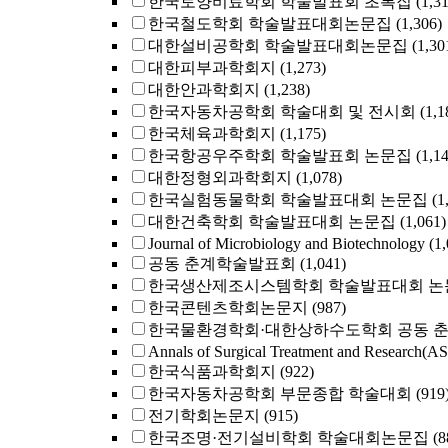
한국토양비료학회 학술발표회 초록집
(1,3
한국철도학회 학술발표대회논문집
(1,306)
대한설비공학회 학술발표대회논문집
(1,30
대한피부과학회지
(1,273)
대한안과학회지
(1,238)
한국자동차공학회 학술대회 및 전시회
(1,1
한국체육과학회지
(1,175)
한국항공우주학회 학술발표회 논문집
(1,1
대한정형외과학회지
(1,078)
한국실험동물학회 학술발표대회 논문집
(1
대한건축학회 학술발표대회 논문집
(1,061)
Journal of Microbiology and Biotechnology
(1
공동 춘계학술발표회
(1,041)
한국생산제조시스템학회 학술발표대회 논
한국콘텐츠학회논문지
(987)
한국물환경학회·대한상하수도학회 공동 
Annals of Surgical Treatment and Research(A
한국식품과학회지
(922)
한국자동차공학회 부문종합 학술대회
(919
전기학회논문지
(915)
한국조명·전기설비학회 학술대회논문집
(8