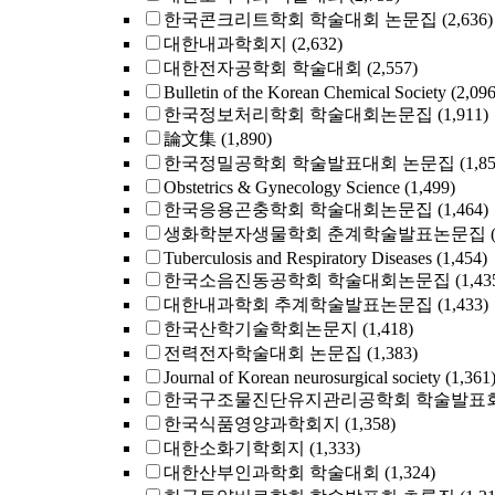
한국콘크리트학회 학술대회 논문집
(2,636)
대한내과학회지
(2,632)
대한전자공학회 학술대회
(2,557)
Bulletin of the Korean Chemical Society
(2,096
한국정보처리학회 학술대회논문집
(1,911)
論文集
(1,890)
한국정밀공학회 학술발표대회 논문집
(1,8
Obstetrics & Gynecology Science
(1,499)
한국응용곤충학회 학술대회논문집
(1,464)
생화학분자생물학회 춘계학술발표논문집
Tuberculosis and Respiratory Diseases
(1,454)
한국소음진동공학회 학술대회논문집
(1,43
대한내과학회 추계학술발표논문집
(1,433)
한국산학기술학회논문지
(1,418)
전력전자학술대회 논문집
(1,383)
Journal of Korean neurosurgical society
(1,361
한국구조물진단유지관리공학회 학술발표회
한국식품영양과학회지
(1,358)
대한소화기학회지
(1,333)
대한산부인과학회 학술대회
(1,324)