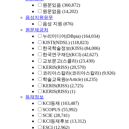
원문있음
(360,872)
원문없음
(14,202)
음성지원유무
음성 지원
(876)
원문제공처
누리미디어(DBpia)
(164,034)
KISTI(NDSL)
(118,823)
한국학술정보(KISS)
(84,006)
한국연구재단(KCI)
(42,627)
교보문고(스콜라)
(23,430)
KERIS(RISS)
(20,570)
코리아스칼라(코리아스칼라)
(9,926)
학술교육원(eArticle)
(4,235)
KERIS(RISS)
(2,725)
KERIS(RISS)
(1)
등재정보
KCI등재
(163,487)
SCOPUS
(55,992)
SCIE
(28,741)
KCI등재후보
(13,312)
ESCI
(12,962)