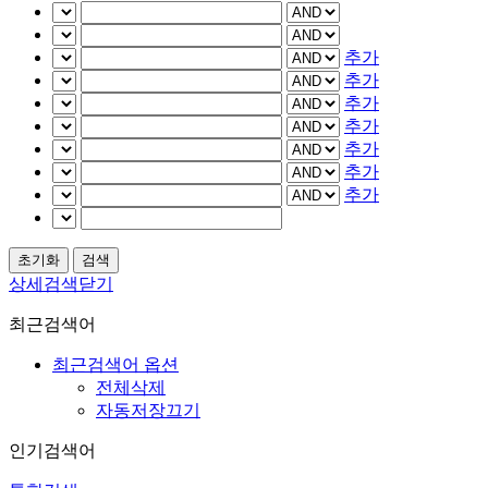
추가
추가
추가
추가
추가
추가
추가
상세검색닫기
최근검색어
최근검색어 옵션
전체삭제
자동저장끄기
인기검색어