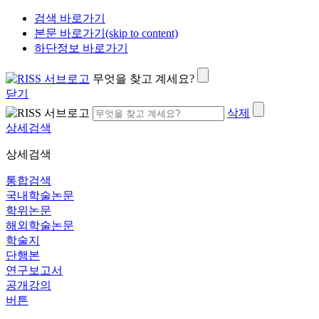
검색 바로가기
본문 바로가기(skip to content)
하단정보 바로가기
무엇을 찾고 계세요?
닫기
삭제
상세검색
상세검색
통합검색
국내학술논문
학위논문
해외학술논문
학술지
단행본
연구보고서
공개강의
버튼