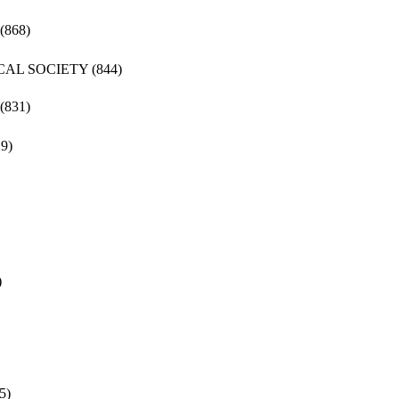
(868)
CAL SOCIETY
(844)
(831)
29)
)
5)