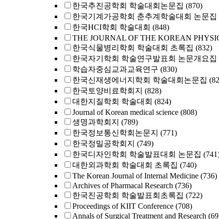
한국추진공학회 학술대회논문집
(870)
한국기계가공학회 춘추계학술대회 논문집
한국HCI학회 학술대회
(848)
THE JOURNAL OF THE KOREAN PHYSI
한국식물병리학회 학술대회 초록집
(832)
한국자기학회 학술연구발표회 논문개요집
학습자중심교과교육연구
(830)
한국신재생에너지학회 학술대회논문집
(8
한국토양비료학회지
(828)
대한지질학회 학술대회
(824)
Journal of Korean medical science
(808)
생명과학회지
(789)
한국정보통신학회논문지
(771)
한국정밀공학회지
(749)
한국디자인학회 학술발표대회 논문집
(741
대한외과학회 학술대회 초록집
(740)
The Korean Journal of Internal Medicine
(736)
Archives of Pharmacal Research
(736)
한국진공학회 학술발표회초록집
(722)
Proceedings of KIIT Conference
(708)
Annals of Surgical Treatment and Research
(69