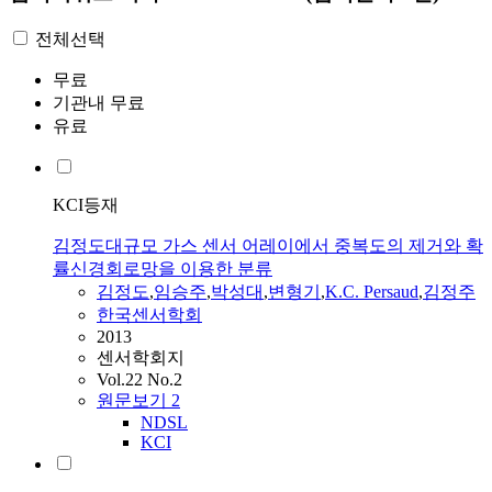
전체선택
무료
기관내 무료
유료
KCI등재
김정도대규모 가스 센서 어레이에서 중복도의 제거와 확
률신경회로망을 이용한 분류
김정도
,
임승주
,
박성대
,
변형기
,
K.C.
Persaud
,
김정주
한국센서학회
2013
센서학회지
Vol.22 No.2
원문보기
2
NDSL
KCI