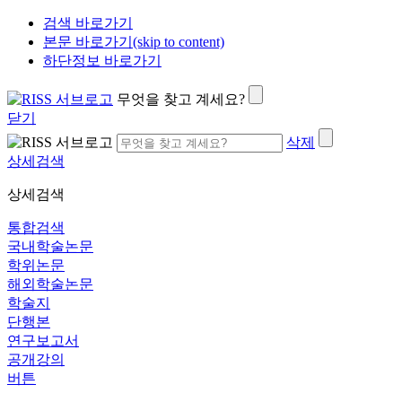
검색 바로가기
본문 바로가기(skip to content)
하단정보 바로가기
무엇을 찾고 계세요?
닫기
삭제
상세검색
상세검색
통합검색
국내학술논문
학위논문
해외학술논문
학술지
단행본
연구보고서
공개강의
버튼