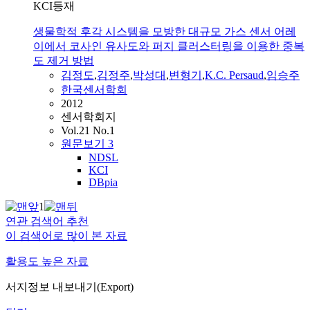
KCI등재
생물학적 후각 시스템을 모방한 대규모 가스 센서 어레
이에서 코사인 유사도와 퍼지 클러스터링을 이용한 중복
도 제거 방법
김정도
,
김정주
,
박성대
,
변형기
,
K.C.
Persaud
,
임승주
한국센서학회
2012
센서학회지
Vol.21 No.1
원문보기
3
NDSL
KCI
DBpia
1
연관 검색어 추천
이 검색어로 많이 본 자료
활용도 높은 자료
서지정보 내보내기(Export)