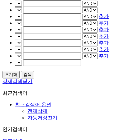
추가
추가
추가
추가
추가
추가
추가
상세검색닫기
최근검색어
최근검색어 옵션
전체삭제
자동저장끄기
인기검색어