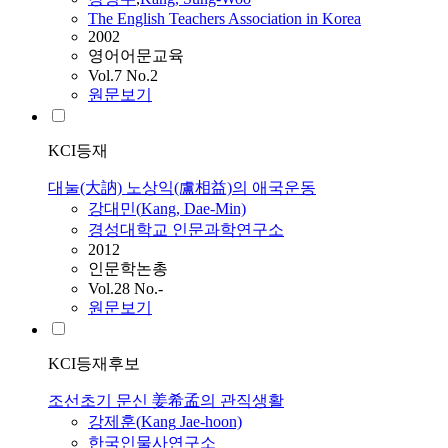
The English Teachers Association in Korea
2002
영어어문교육
Vol.7 No.2
원문보기
KCI등재
대눌(大訥) 노상익(盧相益)의 애국운동
강대민(
Kang
, Dae-Min)
경성대학교 인문과학연구소
2012
인문학논총
Vol.28 No.-
원문보기
KCI등재후보
조선초기 문신 姜希孟의 관직생활
강제훈(
Kang
Jae-hoon)
한국인물사연구소