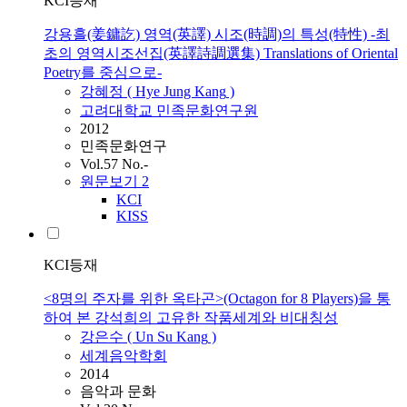
KCI등재
강용흘(姜鏞訖) 영역(英譯) 시조(時調)의 특성(特性) -최
초의 영역시조선집(英譯詩調選集) Translations of Oriental
Poetry를 중심으로-
강혜정 ( Hye Jung
Kang
)
고려대학교 민족문화연구원
2012
민족문화연구
Vol.57 No.-
원문보기
2
KCI
KISS
KCI등재
<8명의 주자를 위한 옥타곤>(Octagon for 8 Players)을 통
하여 본 강석희의 고유한 작품세계와 비대칭성
강은수 ( Un Su
Kang
)
세계음악학회
2014
음악과 문화