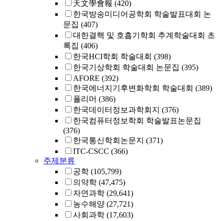
天文學會報
(420)
한국방송미디어공학회 학술발표대회 논
문집
(407)
대한결핵 및 호흡기학회 추계학술대회 초
록집
(406)
한국HCI학회 학술대회
(398)
한국기상학회 학술대회 논문집
(395)
AFORE
(392)
한국에너지기후변화학회 학술대회
(389)
폴리머
(386)
한국데이터정보과학회지
(376)
한국컴퓨터정보학회 학술발표논문집
(376)
한국통신학회논문지
(371)
ITC-CSCC
(366)
주제분류
공학
(105,799)
의약학
(47,475)
자연과학
(29,641)
농수해양
(27,721)
사회과학
(17,603)