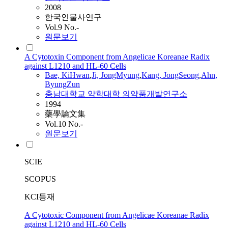
2008
한국인물사연구
Vol.9 No.-
원문보기
A Cytotoxin Component from Angelicae Koreanae Radix
against L1210 and HL-60 Cells
Bae, KiHwan
,
Ji, JongMyung
,
Kang
, JongSeong
,
Ahn,
ByungZun
충남대학교 약학대학 의약품개발연구소
1994
藥學論文集
Vol.10 No.-
원문보기
SCIE
SCOPUS
KCI등재
A Cytotoxic Component from Angelicae Koreanae Radix
against L1210 and HL-60 Cells