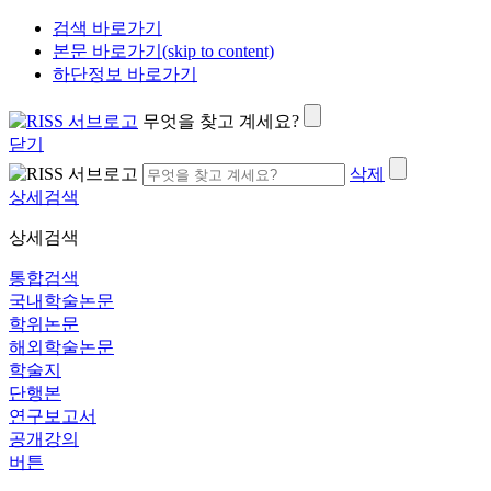
검색 바로가기
본문 바로가기(skip to content)
하단정보 바로가기
무엇을 찾고 계세요?
닫기
삭제
상세검색
상세검색
통합검색
국내학술논문
학위논문
해외학술논문
학술지
단행본
연구보고서
공개강의
버튼