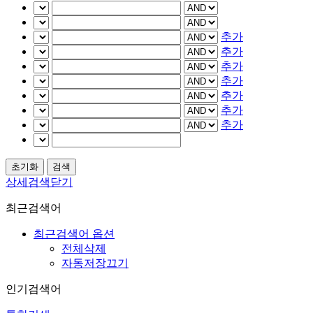
추가
추가
추가
추가
추가
추가
추가
상세검색닫기
최근검색어
최근검색어 옵션
전체삭제
자동저장끄기
인기검색어