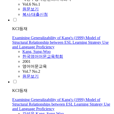
Vol.6 No.1
원문보기
복사/대출신청
KCI등재
Examining Generalizability of Kang's (1999) Model of
Structural Relationship between ESL Learning Strategy Use
and Language Proficiency
Kang
, Sung-Woo
한국영어어문교육학회
2001
영어어문교육
Vol.7 No.2
원문보기
KCI등재
Examining Generalizability of Kang's (1999) Model of
Structural Relationships between ESL Learning Strategy Use
and Language Proficiency
강성우
,
Kang
, Sung-Woo