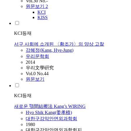
Vol.30 No.-
원문보기
2
KCI
KISS
KCI등재
서구 사회에 소개된 〈황조가〉의 양상 고찰
강혜정(
Kang
, Hye-Jung)
우리문학회
2014
우리文學硏究
Vol.0 No.44
원문보기
KCI등재
새로운 顎間結擦法 Kang’s WIRING
Hyo Shik
Kang
(姜孝植)
대한구강악안면외과학회
1980
대한구강악안면외과학회지