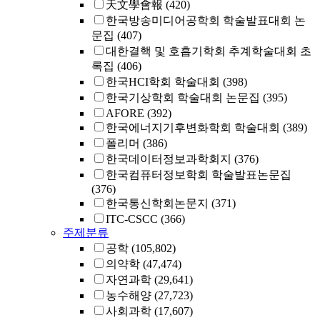
天文學會報
(420)
한국방송미디어공학회 학술발표대회 논
문집
(407)
대한결핵 및 호흡기학회 추계학술대회 초
록집
(406)
한국HCI학회 학술대회
(398)
한국기상학회 학술대회 논문집
(395)
AFORE
(392)
한국에너지기후변화학회 학술대회
(389)
폴리머
(386)
한국데이터정보과학회지
(376)
한국컴퓨터정보학회 학술발표논문집
(376)
한국통신학회논문지
(371)
ITC-CSCC
(366)
주제분류
공학
(105,802)
의약학
(47,474)
자연과학
(29,641)
농수해양
(27,723)
사회과학
(17,607)