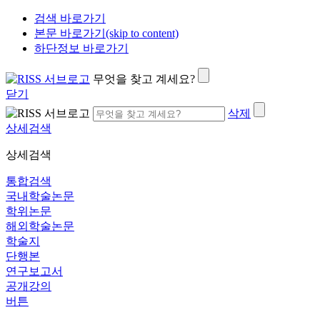
검색 바로가기
본문 바로가기(skip to content)
하단정보 바로가기
무엇을 찾고 계세요?
닫기
삭제
상세검색
상세검색
통합검색
국내학술논문
학위논문
해외학술논문
학술지
단행본
연구보고서
공개강의
버튼