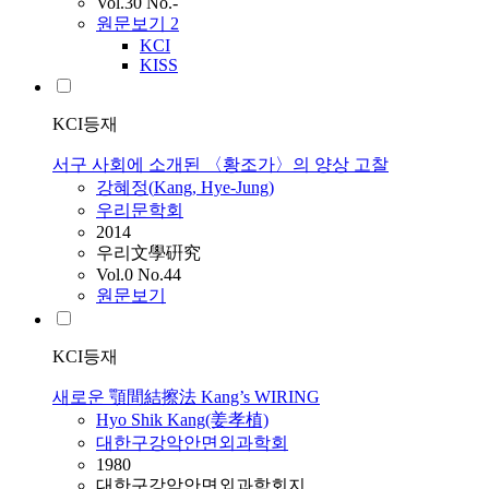
Vol.30 No.-
원문보기
2
KCI
KISS
KCI등재
서구 사회에 소개된 〈황조가〉의 양상 고찰
강혜정(
Kang
, Hye-Jung)
우리문학회
2014
우리文學硏究
Vol.0 No.44
원문보기
KCI등재
새로운 顎間結擦法 Kang’s WIRING
Hyo Shik
Kang
(姜孝植)
대한구강악안면외과학회
1980
대한구강악안면외과학회지