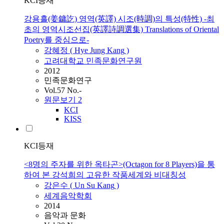
KCI등재
강용흘(姜鏞訖) 영역(英譯) 시조(時調)의 특성(特性) -최
초의 영역시조선집(英譯詩調選集) Translations of Oriental
Poetry를 중심으로-
강혜정 ( Hye Jung
Kang
)
고려대학교 민족문화연구원
2012
민족문화연구
Vol.57 No.-
원문보기
2
KCI
KISS
KCI등재
<8명의 주자를 위한 옥타곤>(Octagon for 8 Players)을 통
하여 본 강석희의 고유한 작품세계와 비대칭성
강은수 ( Un Su
Kang
)
세계음악학회
2014
음악과 문화