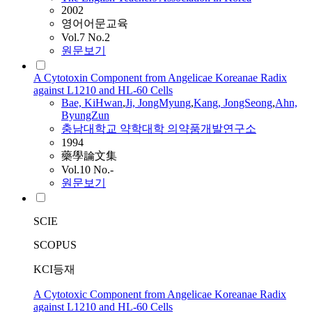
2002
영어어문교육
Vol.7 No.2
원문보기
A Cytotoxin Component from Angelicae Koreanae Radix
against L1210 and HL-60 Cells
Bae, KiHwan
,
Ji, JongMyung
,
Kang
, JongSeong
,
Ahn,
ByungZun
충남대학교 약학대학 의약품개발연구소
1994
藥學論文集
Vol.10 No.-
원문보기
SCIE
SCOPUS
KCI등재
A Cytotoxic Component from Angelicae Koreanae Radix
against L1210 and HL-60 Cells