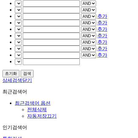
추가
추가
추가
추가
추가
추가
추가
상세검색닫기
최근검색어
최근검색어 옵션
전체삭제
자동저장끄기
인기검색어