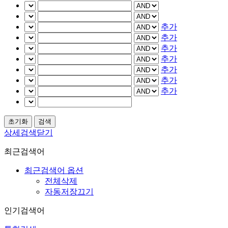
추가
추가
추가
추가
추가
추가
추가
상세검색닫기
최근검색어
최근검색어 옵션
전체삭제
자동저장끄기
인기검색어