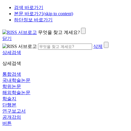
검색 바로가기
본문 바로가기(skip to content)
하단정보 바로가기
무엇을 찾고 계세요?
닫기
삭제
상세검색
상세검색
통합검색
국내학술논문
학위논문
해외학술논문
학술지
단행본
연구보고서
공개강의
버튼