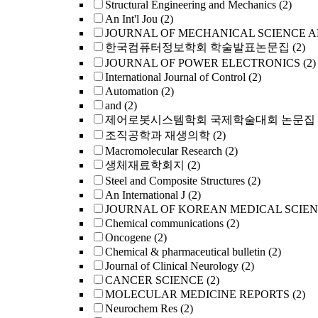
Structural Engineering and Mechanics
(2)
An Int'l Jou
(2)
JOURNAL OF MECHANICAL SCIENCE 
한국컴퓨터정보학회 학술발표논문집
(2)
JOURNAL OF POWER ELECTRONICS
(2)
International Journal of Control
(2)
Automation
(2)
and
(2)
제어로봇시스템학회 국제학술대회 논문집
조직공학과 재생의학
(2)
Macromolecular Research
(2)
생체재료학회지
(2)
Steel and Composite Structures
(2)
An International J
(2)
JOURNAL OF KOREAN MEDICAL SCIE
Chemical communications
(2)
Oncogene
(2)
Chemical & pharmaceutical bulletin
(2)
Journal of Clinical Neurology
(2)
CANCER SCIENCE
(2)
MOLECULAR MEDICINE REPORTS
(2)
Neurochem Res
(2)