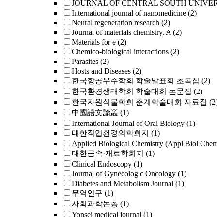
JOURNAL OF CENTRAL SOUTH UNIVE
International journal of nanomedicine
(2)
Neural regeneration research
(2)
Journal of materials chemistry. A
(2)
Materials for e
(2)
Chemico-biological interactions
(2)
Parasites
(2)
Hosts and Diseases
(2)
한국항공우주학회 학술발표회 초록집
(2)
한국환경생태학회 학술대회 논문집
(2)
한국자원식물학회 춘계학술대회 자료집
(2
中國語文論叢
(1)
International Journal of Oral Biology
(1)
대한직업환경의학회지
(1)
Applied Biological Chemistry (Appl Biol Che
대한금속·재료학회지
(1)
Clinical Endoscopy
(1)
Journal of Gynecologic Oncology
(1)
Diabetes and Metabolism Journal
(1)
무역연구
(1)
사회과학논총
(1)
Yonsei medical journal
(1)