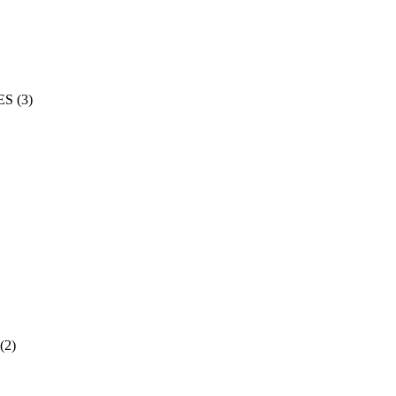
ES
(3)
(2)