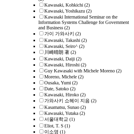
Kawasaki, Kohkichi
(2)
Kawasaki, Yoshikazu
(2)
Kawasaki International Seminar on the
Information Systems Challenge for Government
and Business
(2)
가이 가와사키
(2)
Kawasaki, Takashi
(2)
Kawasaki, Seiro^
(2)
川崎晴朗 著
(2)
Kawasaki, Daiji
(2)
Kawasaki, Hiroshi
(2)
Guy Kawasaki with Michele Moreno
(2)
Moreno, Michele
(2)
Ousaka, Yumi
(2)
Date, Satoko
(2)
Kawasaki, Hiroko
(2)
가와사키 쇼헤이 지음
(2)
Kasamatsu, Sunao
(2)
Kawasaki, Yutaka
(2)
서울대학교
(1)
Eliot, T. S
(1)
이소영
(1)