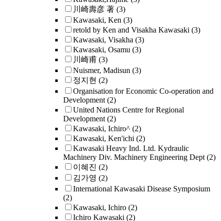
川崎壽彦 著
(3)
Kawasaki, Ken
(3)
retold by Ken and Visakha Kawasaki
(3)
Kawasaki, Visakha
(3)
Kawasaki, Osamu
(3)
川崎甫
(3)
Nuismer, Madisun
(3)
정지현
(2)
Organisation for Economic Co-operation and
Development
(2)
United Nations Centre for Regional
Development
(2)
Kawasaki, Ichiro^
(2)
Kawasaki, Ken'ichi
(2)
Kawasaki Heavy Ind. Ltd. Kydraulic
Machinery Div. Machinery Engineering Dept
(2)
이혜진
(2)
김가영
(2)
International Kawasaki Disease Symposium
(2)
Kawasaki, Ichiro
(2)
Ichiro Kawasaki
(2)