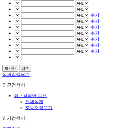
추가
추가
추가
추가
추가
추가
추가
상세검색닫기
최근검색어
최근검색어 옵션
전체삭제
자동저장끄기
인기검색어