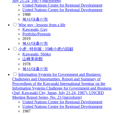
July 21-24, 1987) [microform]
United Nations Centre for Regional Development
United Nations Centre for Regional Development
1988
복사/대출신청
Wise guy : lessons from a life
Kawasaki
, Guy
Portfolio/Penguin
2019
복사/대출신청
小虎 : 特别展 : 川崎小虎の回顧
Kawasaki
, Shōko
山種美術館
1978
복사/대출신청
Information Systems for Government and Business:
Challenges and Opportunities. Report and Summary of
Proceedings of the Kawasaki International Seminar on the
Information Systems Challenge for Government and Business
(2nd, Kawasaki City, Japan, July 21-24, 1987). UNCRD
Meeting Report Series, No. 23 [microform]
United Nations Centre for Regional Development
United Nations Centre for Regional Development
1987