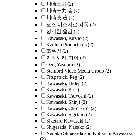
川崎三郞
(2)
川崎一夫 著
(2)
川崎浹 著
(2)
오즈 야스지로 감독
(2)
정지현 옮김
(2)
Kawasaki, Kazuo
(2)
Kantola Productions
(2)
조은임
(2)
가와사키, 가이
(2)
Ozu, Yasujiro
(2)
Stanford Video Media Group
(2)
Fitzpatrick, Peg
(2)
Kawasaki, Hideji
(2)
Kawasaki, K
(2)
Kawasaki, Tsuyoshi
(2)
Kawasaki, Shinji
(2)
Kawasaki, Cho^taro^
(2)
Kawasaki, Sigetaro
(2)
Sigetaro Kawasaki
(2)
Shigesada, Nanako
(2)
Nanako Shigesada and Kohkichi Kawasaki
(2)