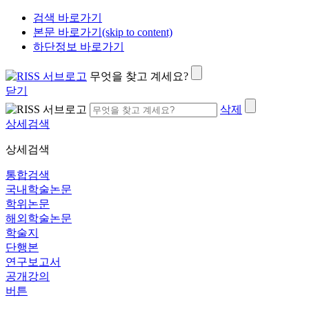
검색 바로가기
본문 바로가기(skip to content)
하단정보 바로가기
무엇을 찾고 계세요?
닫기
삭제
상세검색
상세검색
통합검색
국내학술논문
학위논문
해외학술논문
학술지
단행본
연구보고서
공개강의
버튼