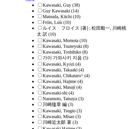
Kawasaki, Guy
(38)
Guy Kawasaki
(14)
Matsuda, Kiichi
(10)
Fróis, Luís
(10)
ルイスㆍフロイス [著] ; 松田毅一, 川崎桃
太 訳
(10)
Kawasaki, Momota
(10)
Kawasaki, Tsuneyuki
(8)
Kawasaki, Toshihiko
(8)
가이 가와사키 지음
(5)
Kawasaki, Kyozi
(4)
Kawasaki, Takaaki
(4)
Kawasaki, Chikataro^
(4)
Kawasaki, Hajime
(4)
Kawasaki, Masaji
(4)
Kawasaki-shi
(4)
Naramoto, Tatsuya
(3)
川崎隆章 編
(3)
Kawasaki, Tsugio
(3)
Kawasaki, Misao
(3)
川崎近太郞 著
(3)
Kawasaki,Hajime
(3)