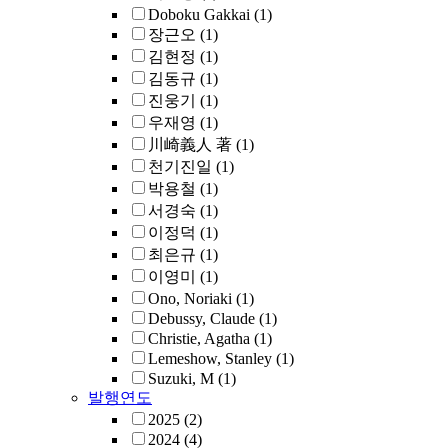
Doboku Gakkai
(1)
장근오
(1)
김현정
(1)
김동규
(1)
진웅기
(1)
우재영
(1)
川崎義人 著
(1)
천기진일
(1)
박용철
(1)
서경숙
(1)
이정덕
(1)
최은규
(1)
이영미
(1)
Ono, Noriaki
(1)
Debussy, Claude
(1)
Christie, Agatha
(1)
Lemeshow, Stanley
(1)
Suzuki, M
(1)
발행연도
2025
(2)
2024
(4)