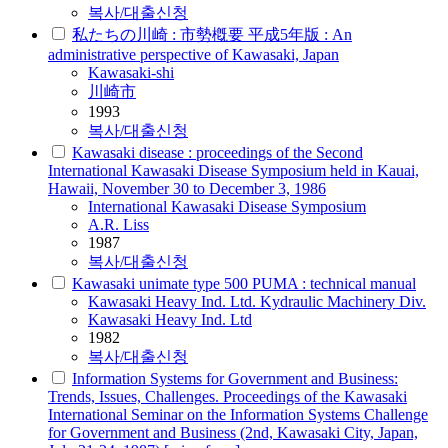
복사/대출신청
私たちの川崎 : 市勢槪要 平成5年版 : An
administrative perspective of Kawasaki, Japan
Kawasaki
-shi
川崎市
1993
복사/대출신청
Kawasaki disease : proceedings of the Second
International Kawasaki Disease Symposium held in Kauai,
Hawaii, November 30 to December 3, 1986
International
Kawasaki
Disease Symposium
A.R. Liss
1987
복사/대출신청
Kawasaki unimate type 500 PUMA : technical manual
Kawasaki
Heavy Ind. Ltd. Kydraulic Machinery Div.
Kawasaki Heavy Ind. Ltd
1982
복사/대출신청
Information Systems for Government and Business:
Trends, Issues, Challenges. Proceedings of the Kawasaki
International Seminar on the Information Systems Challenge
for Government and Business (2nd, Kawasaki City, Japan,