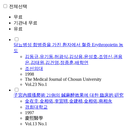
전체선택
무료
기관내 무료
유료
당뇨병성 합병증을 가진 환자에서 혈증 Erythropoietin 농
도
김동규
,
유기동
,
허광식
,
김상용
,
윤성호
,
조영신
,
권용
은
,
김태원
,
김건영
,
정종훈
,
배학연
조선의대
1998
The Medical Journal of Chosun University
Vol.23 No.1
子宮內膜搔爬術 21例의 鍼麻醉效果에 대한 臨床的 硏究
金在圭
,
金相佑
,
李宜暻
,
金建植
,
金相佑
,
南相永
경희대학교
1997
慶熙醫學
Vol.13 No.1