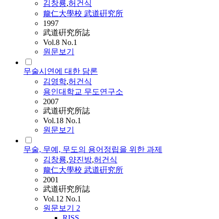
김창룡
,
허건식
龍仁大學校 武道硏究所
1997
武道硏究所誌
Vol.8 No.1
원문보기
무술시연에 대한 담론
김영학
,
허건식
용인대학교 무도연구소
2007
武道硏究所誌
Vol.18 No.1
원문보기
무술, 무예, 무도의 용어정립을 위한 과제
김창룡
,
양진방
,
허건식
龍仁大學校 武道硏究所
2001
武道硏究所誌
Vol.12 No.1
원문보기
2
RISS