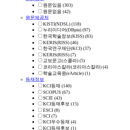
원문있음
(303)
원문없음
(42)
원문제공처
KISTI(NDSL)
(118)
누리미디어(DBpia)
(97)
한국학술정보(KISS)
(83)
KERIS(RISS)
(46)
한국연구재단(KCI)
(37)
KERIS(RISS)
(7)
교보문고(스콜라)
(5)
코리아스칼라(코리아스칼라)
(4)
학술교육원(eArticle)
(1)
등재정보
KCI등재
(140)
SCOPUS
(67)
SCIE
(43)
KCI등재후보
(15)
ESCI
(8)
SCI
(7)
KCI우수등재
(4)
KCI등재후보
(1)