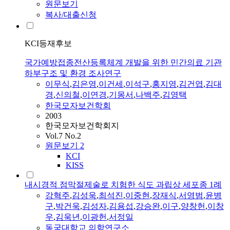
원문보기
복사/대출신청
KCI등재후보
국가예방접종전산등록체계 개발을 위한 민간의료 기관
하부구조 및 환경 조사연구
이무식
,
김은영
,
이건세
,
이석구
,
홍지영
,
김건엽
,
김대
경
,
신의철
,
이연경
,
기몽서
,
나백주
,
김영택
한국모자보건학회
2003
한국모자보건학회지
Vol.7 No.2
원문보기
2
KCI
KISS
내시경적 점막절제술로 치험한 식도 과립상 세포종 1례
강혁주
,
김성욱
,
최석진
,
이중현
,
장재식
,
서영범
,
윤병
구
,
박건욱
,
김성자
,
김용섭
,
강승완
,
이구
,
양창헌
,
이창
우
,
김욱년
,
이광헌
,
서정일
동국대학교 의학연구소