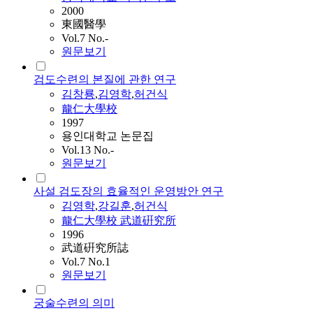
2000
東國醫學
Vol.7 No.-
원문보기
검도수련의 본질에 관한 연구
김창룡
,
김영학
,
허건식
龍仁大學校
1997
용인대학교 논문집
Vol.13 No.-
원문보기
사설 검도장의 효율적인 운영방안 연구
김영학
,
강길훈
,
허건식
龍仁大學校 武道硏究所
1996
武道硏究所誌
Vol.7 No.1
원문보기
궁술수련의 의미