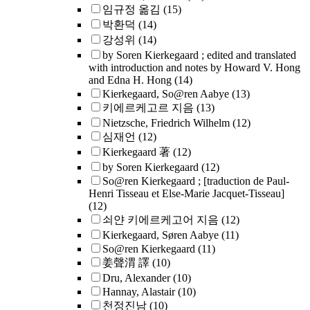
임규정 옮김
(15)
박환덕
(14)
강성위
(14)
by Soren Kierkegaard ; edited and translated
with introduction and notes by Howard V. Hong
and Edna H. Hong
(14)
Kierkegaard, So@ren Aabye
(13)
키에르케고르 지음
(13)
Nietzsche, Friedrich Wilhelm
(12)
심재언
(12)
Kierkegaard 著
(12)
by Soren Kierkegaard
(12)
So@ren Kierkegaard ; [traduction de Paul-
Henri Tisseau et Else-Marie Jacquet-Tisseau]
(12)
쇠얀 키에르케고어 지음
(12)
Kierkegaard, Søren Aabye
(11)
So@ren Kierkegaard
(11)
姜聲渭 譯
(10)
Dru, Alexander
(10)
Hannay, Alastair
(10)
천정진남
(10)