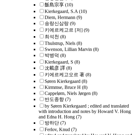
飯島宗享
(10)
Kierkegaard, S.A
(10)
Diem, Hermann
(9)
송랑신삼랑
(9)
키에르케고르 [저]
(9)
최석천
(8)
Thulstrup, Niels
(8)
Swenson, Lillian Marvin
(8)
박병덕
(8)
Kierkegaard, S
(8)
沈載彦 譯
(8)
키에르케고오르 著
(8)
Søren Kierkegaard
(8)
Kirmmse, Bruce H
(8)
Cappelørn, Niels Jørgen
(8)
반도종향
(7)
by Søren Kierkegaard ; edited and translated
with introduction and notes by Howard V. Hong
and Edna H. Hong
(7)
방하단
(7)
Ferlov, Knud
(7)