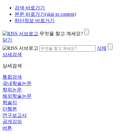
검색 바로가기
본문 바로가기(skip to content)
하단정보 바로가기
무엇을 찾고 계세요?
닫기
삭제
상세검색
상세검색
통합검색
국내학술논문
학위논문
해외학술논문
학술지
단행본
연구보고서
공개강의
버튼