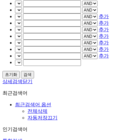
추가
추가
추가
추가
추가
추가
추가
상세검색닫기
최근검색어
최근검색어 옵션
전체삭제
자동저장끄기
인기검색어