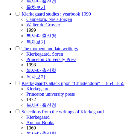
복사/대출신청
목차보기
Kierkegaard studies : yearbook 1999
Cappelorn, Niels Jorgen
Walter de Gruyter
1999
복사/대출신청
목차보기
The moment and late writings
Kierkegaard
, Soren
Princeton University Press
1998
복사/대출신청
목차보기
Kierkegaard's attack upon "Christendom" : 1854-1855
Kierkegaard
Princeton university press
1972
복사/대출신청
Selections from the writings of Kierkegaard
Kierkegaard
Anchor Books
1960
복사/대출신청