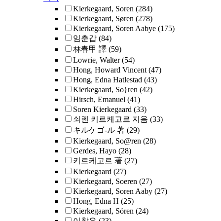
Kierkegaard, Soren
(284)
Kierkegaard, Søren
(278)
Kierkegaard, Soren Aabye
(175)
임춘갑
(84)
林春甲 譯
(59)
Lowrie, Walter
(54)
Hong, Howard Vincent
(47)
Hong, Edna Hatlestad
(43)
Kierkegaard, So}ren
(42)
Hirsch, Emanuel
(41)
Soren Kierkegaard
(33)
쇠렌 키르케고르 지음
(33)
キルケゴ-ル 著
(29)
Kierkegaard, So@ren
(28)
Gerdes, Hayo
(28)
키르케고르 著
(27)
Kierkegaard
(27)
Kierkegaard, Soeren
(27)
Kierkegaard, Soren Aaby
(27)
Hong, Edna H
(25)
Kierkegaard, Sören
(24)
이창우
(23)