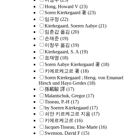
Hong, Howard V
(23)
Soren Kierkegaard 著
(23)
임규정
(22)
Kierkegaard, Soeren Aabye
(21)
임춘갑 옮김
(20)
손재준
(19)
이창우 옮김
(19)
Kierkegaard, S. A
(19)
표재명
(18)
Soren Aabye Kierkegaard 著
(18)
키에르케고르 著
(18)
Soren Kierkegaard ; Hersg. von Emanuel
Hirsch und Hayo Gerdes
(18)
孫載駿 譯
(17)
Malantschuk, Gregor
(17)
Tisseau, P.-H
(17)
by Soeren Kierkegaard
(17)
쇠얀 키르케고르 지음
(17)
키에르케고르
(16)
Jacquet-Tisseau, Else-Marie
(16)
Swenson, David F
(15)