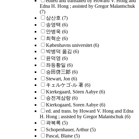
edited and translated by Howard V. Hong and
Edna H. Hong ; assisted by Gregor Malantschuk
(7)
삼산호
(7)
송영택
(6)
안병욱
(6)
최혁순
(6)
Københavns universitet
(6)
박병덕 옮김
(6)
윤덕영
(6)
좌등황일
(6)
승田啓三郞
(6)
Stewart, Jon
(6)
キェルケゴ-ル 著
(6)
Kierkegaard, Sören Aabye
(6)
승전계삼랑
(6)
Kierkogaard, Soren Aabye
(6)
ed. and trans. by Howard V. Hong and Edna
H. Hong ; assisted by Gregor Malantschuk
(6)
곽복록
(5)
Schopenhauer, Arthur
(5)
Pascal, Blaise
(5)