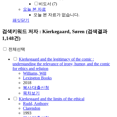
비도서
(7)
오늘 본 자료
오늘 본 자료가 없습니다.
패싯닫기
검색키워드
저자 : Kierkegaard, Søren
(검색결과
1,148건)
전체선택
Kierkegaard and the legitimacy of the comic :
understanding the relevance of irony, humor, and the comic
for ethics and religion
Williams, Will
Lexington Books
2018
복사/대출신청
목차보기
Kierkegaard and the limits of the ethical
Rudd, Anthony
Clarendon
1993